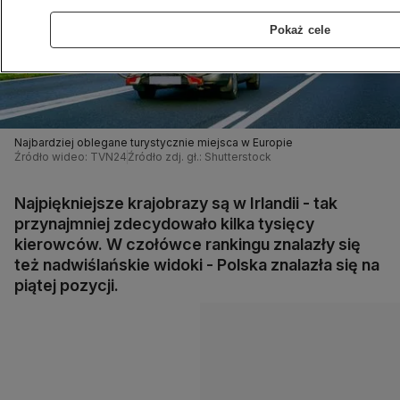
Pokaż cele
Najbardziej oblegane turystycznie miejsca w Europie
Źródło wideo: TVN24
Źródło zdj. gł.: Shutterstock
Najpiękniejsze krajobrazy są w Irlandii - tak
przynajmniej zdecydowało kilka tysięcy
kierowców. W czołówce rankingu znalazły się
też nadwiślańskie widoki - Polska znalazła się na
piątej pozycji.