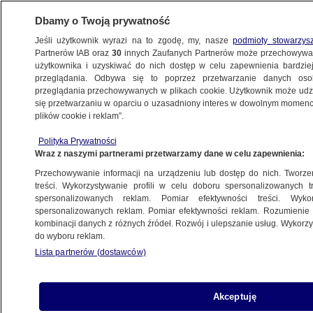
Dbamy o Twoją prywatność
Jeśli użytkownik wyrazi na to zgodę, my, nasze
podmioty stowarzys
Partnerów IAB oraz
30
innych Zaufanych Partnerów może przechowywa
BIZNES
użytkownika i uzyskiwać do nich dostęp w celu zapewnienia bardzi
przeglądania. Odbywa się to poprzez przetwarzanie danych os
przeglądania przechowywanych w plikach cookie. Użytkownik może udzie
TURYSTYKA
się przetwarzaniu w oparciu o uzasadniony interes w dowolnym momencie
plików cookie i reklam”.
Kraje z najpiękniejszymi krajobrazami.
Polityka Prywatności
Polska w czołówce
Wraz z naszymi partnerami przetwarzamy dane w celu zapewnienia:
Przechowywanie informacji na urządzeniu lub dostęp do nich. Tworzeni
11.06.2025, 21:35
treści. Wykorzystywanie profili w celu doboru spersonalizowanych tr
spersonalizowanych reklam. Pomiar efektywności treści. Wyko
spersonalizowanych reklam. Pomiar efektywności reklam. Rozumienie o
Udostępnij
kombinacji danych z różnych źródeł. Rozwój i ulepszanie usług. Wykor
do wyboru reklam.
Lista partnerów (dostawców)
Akceptuję