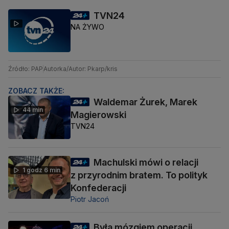
TVN24
NA ŻYWO
Źródło: PAP
Autorka/Autor: Pkarp/kris
ZOBACZ TAKŻE:
Waldemar Żurek, Marek
44 min
Magierowski
TVN24
Machulski mówi o relacji
1 godz 6 min
z przyrodnim bratem. To polityk
Konfederacji
Piotr Jacoń
Była mózgiem operacji,