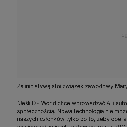
Za inicjatywą stoi związek zawodowy Mar
"Jeśli DP World chce wprowadzać AI i auto
społecznością. Nowa technologia nie może
naszych członków tylko po to, żeby operat
oświadczył związek, cytowany przez BBC.