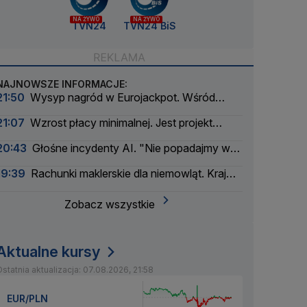
NA ŻYWO
NA ŻYWO
TVN24
TVN24 BiS
NAJNOWSZE INFORMACJE:
21:50
Wysyp nagród w Eurojackpot. Wśród
wygranych Polak
21:07
Wzrost płacy minimalnej. Jest projekt
rządu
20:43
Głośne incydenty AI. "Nie popadajmy w
panikę"
19:39
Rachunki maklerskie dla niemowląt. Kraj
myśli pokoleniowo
Zobacz wszystkie
Aktualne kursy
statnia aktualizacja: 07.08.2026, 21:58
EUR/PLN