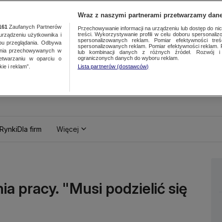
Wraz z naszymi partnerami przetwarzamy dane
161
Zaufanych Partnerów
Przechowywanie informacji na urządzeniu lub dostęp do nich.
treści. Wykorzystywanie profili w celu doboru spersonalizo
ządzeniu użytkownika i
spersonalizowanych reklam. Pomiar efektywności treś
bu przeglądania. Odbywa
spersonalizowanych reklam. Pomiar efektywności reklam. 
ania przechowywanych w
lub kombinacji danych z różnych źródeł. Rozwój i 
ograniczonych danych do wyboru reklam.
zetwarzaniu w oparciu o
ie i reklam”.
Lista partnerów (dostawców)
Rynki
Dla firm
Więcej
 pracy. "Musi podzielić się