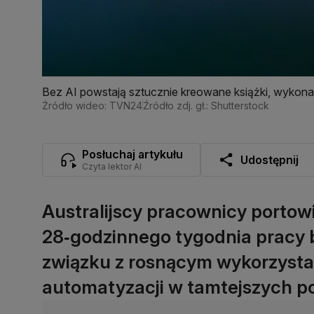
Bez AI powstają sztucznie kreowane książki, wykona
Źródło wideo: TVN24
Źródło zdj. gł.: Shutterstock
Posłuchaj artykułu
Udostępnij
Czyta lektor AI
Australijscy pracownicy porto
28‑godzinnego tygodnia pracy 
związku z rosnącym wykorzystani
automatyzacji w tamtejszych por