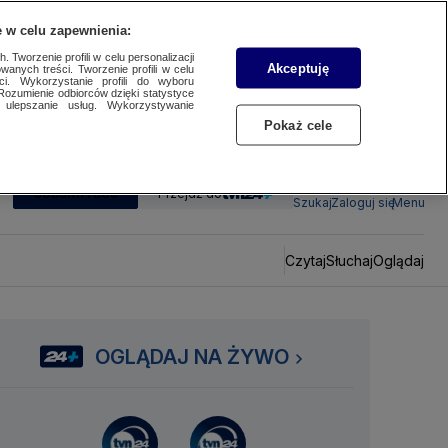
 w celu zapewnienia:
 Tworzenie profili w celu personalizacji
Akceptuję
wanych treści. Tworzenie profili w celu
ci. Wykorzystanie profili do wyboru
Rozumienie odbiorców dzięki statystyce
ulepszanie usług. Wykorzystywanie
Pokaż cele
SUBSKRYBUJ
Przejdź do
Szukaj
Zaloguj się
Menu
Czytaj
Słuchaj
Oglądaj
OGLĄDAJ NA ŻYWO