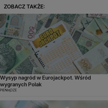
ZOBACZ TAKŻE:
Wysyp nagród w Eurojackpot. Wśród
wygranych Polak
PIENIĄDZE