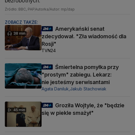
bezrobotnych.
Źródło: BBC, PAP
Autorka/Autor: mp/dap
ZOBACZ TAKŻE:
Amerykański senat
38 min
zdecydował. "Zła wiadomość dla
Rosji"
TVN24
Śmiertelna pomyłka przy
"prostym" zabiegu. Lekarz:
nie jesteśmy serwisantami
Agata Daniluk,
Jakub Stachowiak
Groziła Wojtyle, że "będzie
45 min
się w piekle smażył"