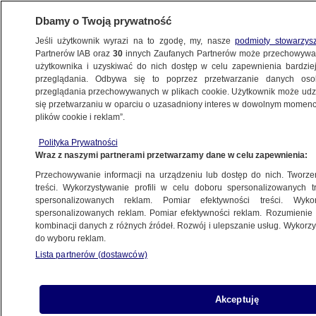
Dbamy o Twoją prywatność
Jeśli użytkownik wyrazi na to zgodę, my, nasze
podmioty stowarzys
Partnerów IAB oraz
30
innych Zaufanych Partnerów może przechowywa
BIZNES
użytkownika i uzyskiwać do nich dostęp w celu zapewnienia bardzi
przeglądania. Odbywa się to poprzez przetwarzanie danych os
przeglądania przechowywanych w plikach cookie. Użytkownik może udzie
RYNKI
się przetwarzaniu w oparciu o uzasadniony interes w dowolnym momencie
plików cookie i reklam”.
Ceny srebra mocno w górę
Polityka Prywatności
Wraz z naszymi partnerami przetwarzamy dane w celu zapewnienia:
1.02.2021, 12:46
Przechowywanie informacji na urządzeniu lub dostęp do nich. Tworzeni
treści. Wykorzystywanie profili w celu doboru spersonalizowanych tr
Udostępnij
spersonalizowanych reklam. Pomiar efektywności treści. Wyko
spersonalizowanych reklam. Pomiar efektywności reklam. Rozumienie o
kombinacji danych z różnych źródeł. Rozwój i ulepszanie usług. Wykor
Ceny srebra skoczyły do najwyższego poziomu
do wyboru reklam.
od kilku miesięcy. Według BBC to skutek działań
Lista partnerów (dostawców)
drobnych inwestorów komunikujących się na
platformie Reddit, którzy nawołują do zakupu
tego metalu. Wcześniej ich akcja skupowania
Akceptuję
akcji sieci sklepów GameStop sprawiła, że