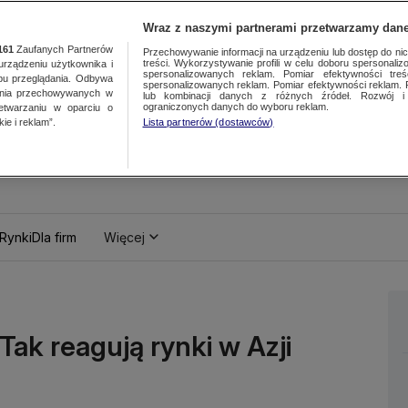
Wraz z naszymi partnerami przetwarzamy dane
161
Zaufanych Partnerów
Przechowywanie informacji na urządzeniu lub dostęp do nich.
treści. Wykorzystywanie profili w celu doboru spersonalizo
ządzeniu użytkownika i
spersonalizowanych reklam. Pomiar efektywności treś
bu przeglądania. Odbywa
spersonalizowanych reklam. Pomiar efektywności reklam. 
ania przechowywanych w
lub kombinacji danych z różnych źródeł. Rozwój i 
ograniczonych danych do wyboru reklam.
zetwarzaniu w oparciu o
ie i reklam”.
Lista partnerów (dostawców)
Rynki
Dla firm
Więcej
Tak reagują rynki w Azji