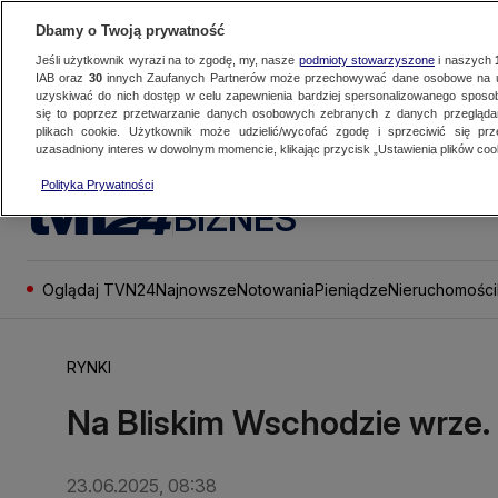
Dbamy o Twoją prywatność
Jeśli użytkownik wyrazi na to zgodę, my, nasze
podmioty stowarzyszone
i naszych
IAB oraz
30
innych Zaufanych Partnerów może przechowywać dane osobowe na ur
uzyskiwać do nich dostęp w celu zapewnienia bardziej spersonalizowanego sposo
się to poprzez przetwarzanie danych osobowych zebranych z danych przegląd
plikach cookie. Użytkownik może udzielić/wycofać zgodę i sprzeciwić się pr
uzasadniony interes w dowolnym momencie, klikając przycisk „Ustawienia plików cook
Polityka Prywatności
BIZNES
Oglądaj TVN24
Najnowsze
Notowania
Pieniądze
Nieruchomości
RYNKI
Na Bliskim Wschodzie wrze. 
23.06.2025, 08:38