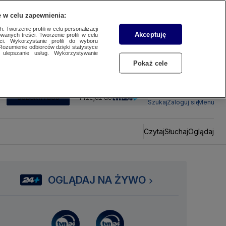
 w celu zapewnienia:
 Tworzenie profili w celu personalizacji
Akceptuję
wanych treści. Tworzenie profili w celu
ci. Wykorzystanie profili do wyboru
Rozumienie odbiorców dzięki statystyce
ulepszanie usług. Wykorzystywanie
Pokaż cele
SUBSKRYBUJ
Przejdź do
Szukaj
Zaloguj się
Menu
Czytaj
Słuchaj
Oglądaj
OGLĄDAJ NA ŻYWO