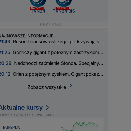
NA ŻYWO
NA ŻYWO
TVN24
TVN24 BiS
NAJNOWSZE INFORMACJE:
21:43
Resort finansów ostrzega: podszywają się
pod skarbówkę
21:25
Górniczy gigant z potężnym zastrzykiem
finansowym. "Może ustabilizować sytuację"
20:28
Nadchodzi zaćmienie Słońca. Specjalny
zespół oceni zagrożenie
20:12
Orlen z potężnym zyskiem. Gigant pokazał
wyniki
Zobacz wszystkie
Aktualne kursy
statnia aktualizacja: Dziś, 04:09
EUR/PLN