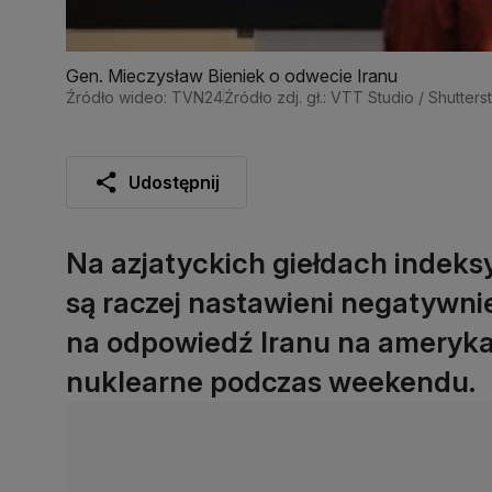
Gen. Mieczysław Bieniek o odwecie Iranu
Źródło wideo: TVN24
Źródło zdj. gł.: VTT Studio / Shutters
Udostępnij
Na azjatyckich giełdach indeks
są raczej nastawieni negatywni
na odpowiedź Iranu na amerykań
nuklearne podczas weekendu.