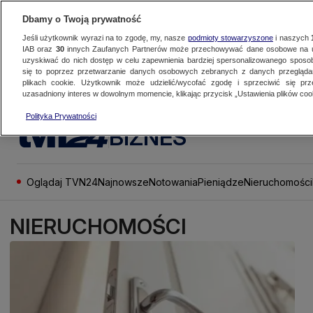
Dbamy o Twoją prywatność
Jeśli użytkownik wyrazi na to zgodę, my, nasze
podmioty stowarzyszone
i naszych
IAB oraz
30
innych Zaufanych Partnerów może przechowywać dane osobowe na ur
uzyskiwać do nich dostęp w celu zapewnienia bardziej spersonalizowanego sposo
się to poprzez przetwarzanie danych osobowych zebranych z danych przegląd
plikach cookie. Użytkownik może udzielić/wycofać zgodę i sprzeciwić się pr
uzasadniony interes w dowolnym momencie, klikając przycisk „Ustawienia plików cook
Polityka Prywatności
BIZNES
Oglądaj TVN24
Najnowsze
Notowania
Pieniądze
Nieruchomości
NIERUCHOMOŚCI