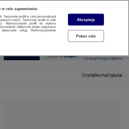
 w celu zapewnienia:
 Tworzenie profili w celu personalizacji
Akceptuję
wanych treści. Tworzenie profili w celu
ci. Wykorzystanie profili do wyboru
Rozumienie odbiorców dzięki statystyce
ulepszanie usług. Wykorzystywanie
Pokaż cele
SUBSKRYBUJ
Przejdź do
Szukaj
Zaloguj się
Menu
Czytaj
Słuchaj
Oglądaj