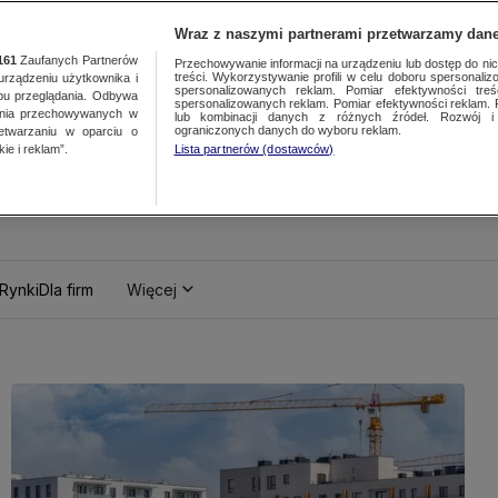
Wraz z naszymi partnerami przetwarzamy dane
161
Zaufanych Partnerów
Przechowywanie informacji na urządzeniu lub dostęp do nich.
treści. Wykorzystywanie profili w celu doboru spersonalizo
ządzeniu użytkownika i
spersonalizowanych reklam. Pomiar efektywności treś
bu przeglądania. Odbywa
spersonalizowanych reklam. Pomiar efektywności reklam. 
ania przechowywanych w
lub kombinacji danych z różnych źródeł. Rozwój i 
ograniczonych danych do wyboru reklam.
zetwarzaniu w oparciu o
ie i reklam”.
Lista partnerów (dostawców)
Rynki
Dla firm
Więcej