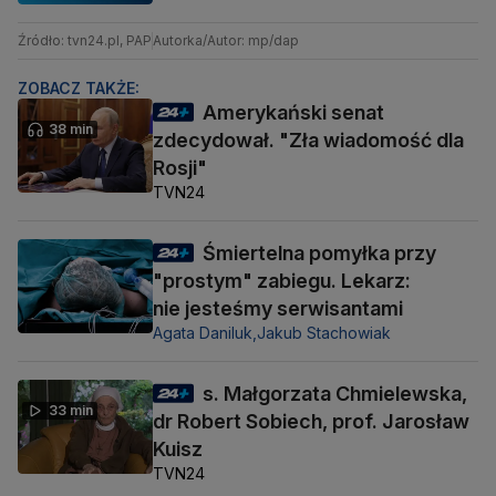
Źródło: tvn24.pl, PAP
Autorka/Autor: mp/dap
ZOBACZ TAKŻE:
Amerykański senat
38 min
zdecydował. "Zła wiadomość dla
Rosji"
TVN24
Śmiertelna pomyłka przy
"prostym" zabiegu. Lekarz:
nie jesteśmy serwisantami
Agata Daniluk,
Jakub Stachowiak
s. Małgorzata Chmielewska,
33 min
dr Robert Sobiech, prof. Jarosław
Kuisz
TVN24