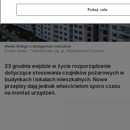
Pokaż cele
Marek Wielgo o dostępności mieszkań
Źródło wideo: TVN24
Źródło zdj. gł.: Shutterstock/ Fotokon
23 grudnia wejdzie w życie rozporządzenie
dotyczące stosowania czujników pożarowych w
budynkach i lokalach mieszkalnych. Nowe
przepisy dają jednak właścicielom sporo czasu
na montaż urządzeń.