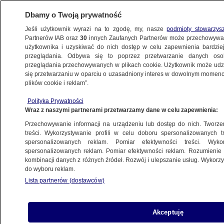
Dbamy o Twoją prywatność
Jeśli użytkownik wyrazi na to zgodę, my, nasze
podmioty stowarzys
Partnerów IAB oraz
30
innych Zaufanych Partnerów może przechowywa
BIZNES
użytkownika i uzyskiwać do nich dostęp w celu zapewnienia bardzi
przeglądania. Odbywa się to poprzez przetwarzanie danych os
przeglądania przechowywanych w plikach cookie. Użytkownik może udzie
NIERUCHOMOŚCI
się przetwarzaniu w oparciu o uzasadniony interes w dowolnym momencie
plików cookie i reklam”.
Nowy obowiązek dla właścicieli mieszkań.
Polityka Prywatności
Wchodzi w życie tuż przed Wigilią
Wraz z naszymi partnerami przetwarzamy dane w celu zapewnienia:
Przechowywanie informacji na urządzeniu lub dostęp do nich. Tworzeni
16.12.2024, 11:59
treści. Wykorzystywanie profili w celu doboru spersonalizowanych tr
spersonalizowanych reklam. Pomiar efektywności treści. Wyko
spersonalizowanych reklam. Pomiar efektywności reklam. Rozumienie o
Udostępnij
kombinacji danych z różnych źródeł. Rozwój i ulepszanie usług. Wykor
do wyboru reklam.
Lista partnerów (dostawców)
Akceptuję