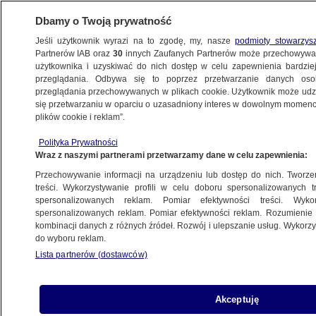
Dbamy o Twoją prywatność
Jeśli użytkownik wyrazi na to zgodę, my, nasze
podmioty stowarzys
Partnerów IAB oraz
30
innych Zaufanych Partnerów może przechowywa
BIZNES
użytkownika i uzyskiwać do nich dostęp w celu zapewnienia bardzi
przeglądania. Odbywa się to poprzez przetwarzanie danych os
przeglądania przechowywanych w plikach cookie. Użytkownik może udzie
NAJNOWSZE
się przetwarzaniu w oparciu o uzasadniony interes w dowolnym momencie
plików cookie i reklam”.
Teczka z największymi cięciami
Polityka Prywatności
od dziesięcioleci
Wraz z naszymi partnerami przetwarzamy dane w celu zapewnienia:
Przechowywanie informacji na urządzeniu lub dostęp do nich. Tworzeni
22.06.2010, 20:50
Aktualizacja:
22.06.2010, 21:23
treści. Wykorzystywanie profili w celu doboru spersonalizowanych tr
spersonalizowanych reklam. Pomiar efektywności treści. Wyko
spersonalizowanych reklam. Pomiar efektywności reklam. Rozumienie o
Udostępnij
kombinacji danych z różnych źródeł. Rozwój i ulepszanie usług. Wykor
do wyboru reklam.
Najbardziej restrykcyjny budżet od
Lista partnerów (dostawców)
dziesięcioleci, schowany w słynnej, czerwonej
Budget box wyniósł we wtorek z Downing Street
11 brytyjski minister finansów George Osborne.
Akceptuję
A co w budżecie? Ograniczenie wydatków,