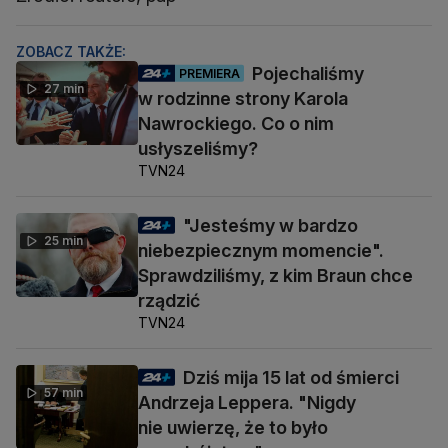
ZOBACZ TAKŻE:
Pojechaliśmy
PREMIERA
27 min
w rodzinne strony Karola
Nawrockiego. Co o nim
usłyszeliśmy?
TVN24
"Jesteśmy w bardzo
25 min
niebezpiecznym momencie".
Sprawdziliśmy, z kim Braun chce
rządzić
TVN24
Dziś mija 15 lat od śmierci
57 min
Andrzeja Leppera. "Nigdy
nie uwierzę, że to było