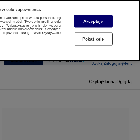
 w celu zapewnienia:
 Tworzenie profili w celu personalizacji
Akceptuję
wanych treści. Tworzenie profili w celu
ci. Wykorzystanie profili do wyboru
Rozumienie odbiorców dzięki statystyce
ulepszanie usług. Wykorzystywanie
Pokaż cele
SUBSKRYBUJ
Przejdź do
Szukaj
Zaloguj się
Menu
Czytaj
Słuchaj
Oglądaj