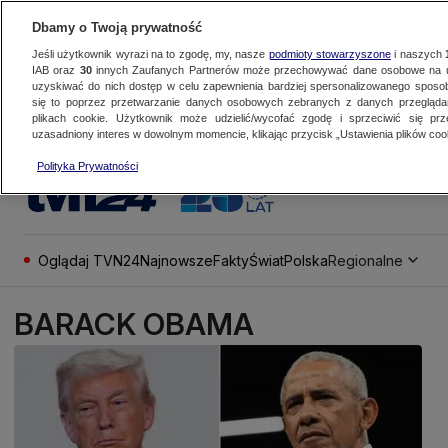
Dbamy o Twoją prywatność
Jeśli użytkownik wyrazi na to zgodę, my, nasze
podmioty stowarzyszone
i naszych
IAB oraz
30
innych Zaufanych Partnerów może przechowywać dane osobowe na ur
uzyskiwać do nich dostęp w celu zapewnienia bardziej spersonalizowanego sposo
się to poprzez przetwarzanie danych osobowych zebranych z danych przegląd
plikach cookie. Użytkownik może udzielić/wycofać zgodę i sprzeciwić się pr
uzasadniony interes w dowolnym momencie, klikając przycisk „Ustawienia plików cook
Polityka Prywatności
Oglądaj TVN24
Najnowsze
Fakty
Świat
Polska
Regionalne
BARACK OBAMA