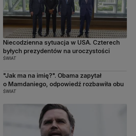
Niecodzienna sytuacja w USA. Czterech
byłych prezydentów na uroczystości
ŚWIAT
"Jak ma na imię?". Obama zapytał
o Mamdaniego, odpowiedź rozbawiła obu
ŚWIAT