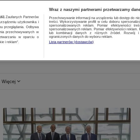
Wraz z naszymi partnerami przetwarzamy dane
161
Zaufanych Partnerów
Przechowywanie informacji na urządzeniu lub dostęp do nich.
treści. Wykorzystywanie profili w celu doboru spersonalizo
ządzeniu użytkownika i
spersonalizowanych reklam. Pomiar efektywności treś
bu przeglądania. Odbywa
spersonalizowanych reklam. Pomiar efektywności reklam. 
ania przechowywanych w
lub kombinacji danych z różnych źródeł. Rozwój i 
ograniczonych danych do wyboru reklam.
zetwarzaniu w oparciu o
ie i reklam”.
Lista partnerów (dostawców)
Więcej