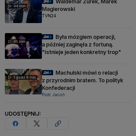
Waldemar Żurek, Marek
44 min
Magierowski
TVN24
Była mózgiem operacji,
45 min
a później zaginęła z fortuną.
"Istnieje jeden konkretny trop"
Machulski mówi o relacji
1 godz 6 min
z przyrodnim bratem. To polityk
Konfederacji
Piotr Jacoń
UDOSTĘPNIJ: