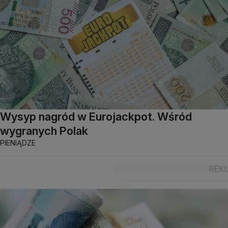
Wysyp nagród w Eurojackpot. Wśród
wygranych Polak
PIENIĄDZE