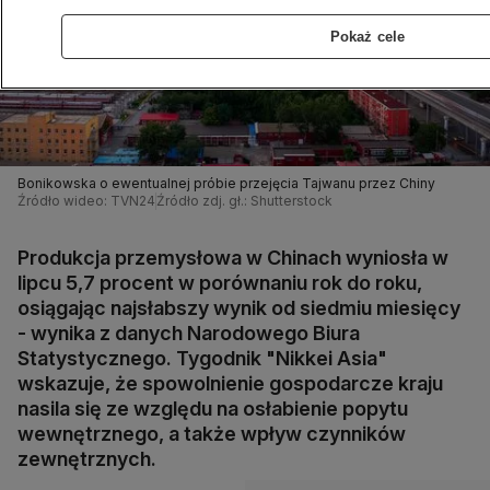
Pokaż cele
Bonikowska o ewentualnej próbie przejęcia Tajwanu przez Chiny
Źródło wideo: TVN24
Źródło zdj. gł.: Shutterstock
Produkcja przemysłowa w Chinach wyniosła w
lipcu 5,7 procent w porównaniu rok do roku,
osiągając najsłabszy wynik od siedmiu miesięcy
- wynika z danych Narodowego Biura
Statystycznego. Tygodnik "Nikkei Asia"
wskazuje, że spowolnienie gospodarcze kraju
nasila się ze względu na osłabienie popytu
wewnętrznego, a także wpływ czynników
zewnętrznych.