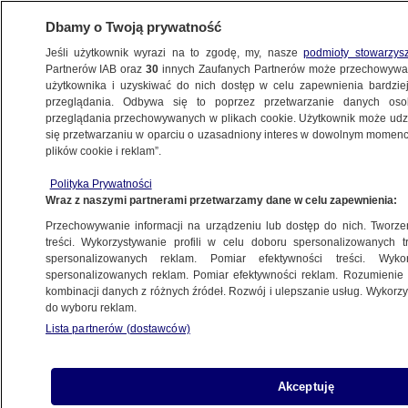
Dbamy o Twoją prywatność
Jeśli użytkownik wyrazi na to zgodę, my, nasze
podmioty stowarzys
Partnerów IAB oraz
30
innych Zaufanych Partnerów może przechowywa
BIZNES
użytkownika i uzyskiwać do nich dostęp w celu zapewnienia bardzi
przeglądania. Odbywa się to poprzez przetwarzanie danych os
przeglądania przechowywanych w plikach cookie. Użytkownik może udzie
NAJNOWSZE
się przetwarzaniu w oparciu o uzasadniony interes w dowolnym momencie
plików cookie i reklam”.
Lekkie hamowanie chińskiej gospodarki.
Polityka Prywatności
Najgorszy wynik od miesięcy
Wraz z naszymi partnerami przetwarzamy dane w celu zapewnienia:
Przechowywanie informacji na urządzeniu lub dostęp do nich. Tworzeni
15.08.2025, 09:47
treści. Wykorzystywanie profili w celu doboru spersonalizowanych tr
spersonalizowanych reklam. Pomiar efektywności treści. Wyko
Posłuchaj artykułu
spersonalizowanych reklam. Pomiar efektywności reklam. Rozumienie o
Czyta lektor AI
kombinacji danych z różnych źródeł. Rozwój i ulepszanie usług. Wykor
do wyboru reklam.
Lista partnerów (dostawców)
Akceptuję