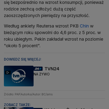
się bezpośrednio na wzrost konsumpcji, ponieważ
rodzice zechcą odłożyć dużą część
Według ankiety Reutersa wzrost PKB
Chin
w
bieżącym roku spowolni do 4,6 proc. z 5 proc. w
roku ubiegłym. Pekin zakładał wzrost na poziomie
"około 5 procent".
DOWIEDZ SIĘ WIĘCEJ:
TVN24
NA ŻYWO
Źródło: PAP
Autorka/Autor: BC/ams
ZOBACZ TAKŻE: