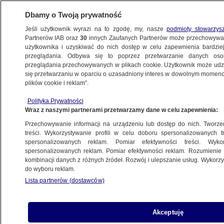
Dbamy o Twoją prywatność
Jeśli użytkownik wyrazi na to zgodę, my, nasze
podmioty stowarzys
Partnerów IAB oraz
30
innych Zaufanych Partnerów może przechowywa
BIZNES
użytkownika i uzyskiwać do nich dostęp w celu zapewnienia bardzi
przeglądania. Odbywa się to poprzez przetwarzanie danych os
przeglądania przechowywanych w plikach cookie. Użytkownik może udzie
NAJNOWSZE
się przetwarzaniu w oparciu o uzasadniony interes w dowolnym momencie
plików cookie i reklam”.
Doniesienia z warszawskiego parkietu
Polityka Prywatności
Wraz z naszymi partnerami przetwarzamy dane w celu zapewnienia:
Duńska wyprawa na biegun
Przechowywanie informacji na urządzeniu lub dostęp do nich. Tworzeni
treści. Wykorzystywanie profili w celu doboru spersonalizowanych tr
spersonalizowanych reklam. Pomiar efektywności treści. Wyko
Premier: skontrolować resort
spersonalizowanych reklam. Pomiar efektywności reklam. Rozumienie o
rolnictwa
kombinacji danych z różnych źródeł. Rozwój i ulepszanie usług. Wykor
do wyboru reklam.
Lista partnerów (dostawców)
Księgowi też chcą mieć własną
korporację
Akceptuję