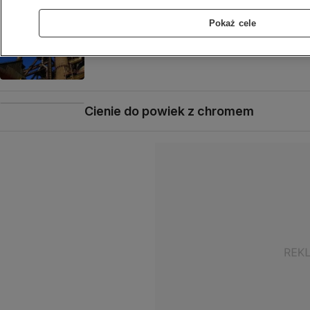
Pokaż cele
Resort gospodarki: PKB wzrośnie
o 6,5 procent
Cienie do powiek z chromem