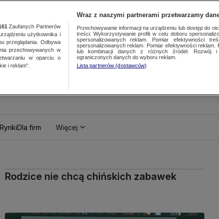
Wraz z naszymi partnerami przetwarzamy dane
161
Zaufanych Partnerów
Przechowywanie informacji na urządzeniu lub dostęp do nich.
treści. Wykorzystywanie profili w celu doboru spersonalizo
ządzeniu użytkownika i
spersonalizowanych reklam. Pomiar efektywności treś
bu przeglądania. Odbywa
spersonalizowanych reklam. Pomiar efektywności reklam. 
ania przechowywanych w
lub kombinacji danych z różnych źródeł. Rozwój i 
ograniczonych danych do wyboru reklam.
zetwarzaniu w oparciu o
ie i reklam”.
Lista partnerów (dostawców)
Rynki
Dla firm
Więcej
Rodzice nie chcą chińskich zabawek