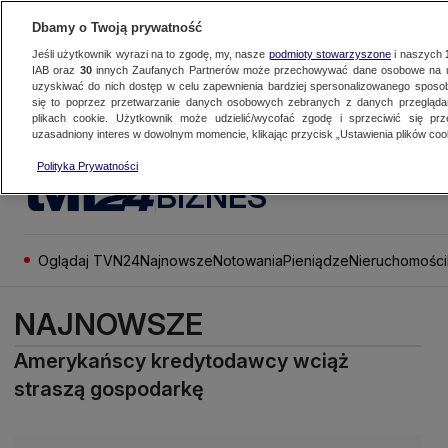
Dbamy o Twoją prywatność
Jeśli użytkownik wyrazi na to zgodę, my, nasze
podmioty stowarzyszone
i naszych
IAB oraz
30
innych Zaufanych Partnerów może przechowywać dane osobowe na ur
uzyskiwać do nich dostęp w celu zapewnienia bardziej spersonalizowanego sposo
się to poprzez przetwarzanie danych osobowych zebranych z danych przegląd
plikach cookie. Użytkownik może udzielić/wycofać zgodę i sprzeciwić się pr
uzasadniony interes w dowolnym momencie, klikając przycisk „Ustawienia plików cook
Polityka Prywatności
BIZNES
Oglądaj TVN24
Najnowsze
Notowania
Pieniądze
Nieruchomości
NAJNOWSZE
Amerykańscy kredytodawcy wciąż
straszą gospodarkę