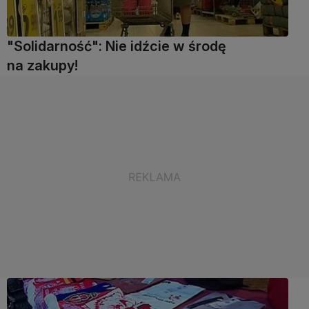
"Solidarność": Nie idźcie w środę
na zakupy!