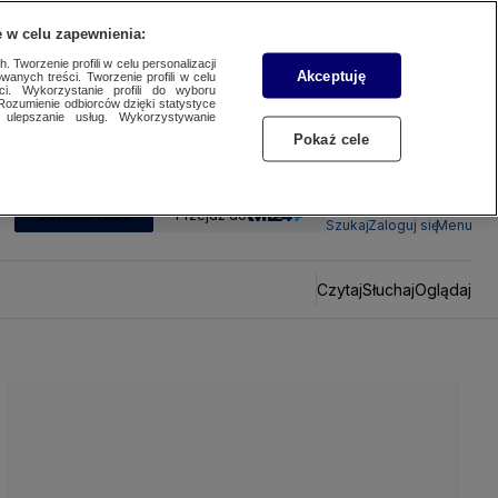
 w celu zapewnienia:
 Tworzenie profili w celu personalizacji
Akceptuję
wanych treści. Tworzenie profili w celu
ci. Wykorzystanie profili do wyboru
Rozumienie odbiorców dzięki statystyce
ulepszanie usług. Wykorzystywanie
Pokaż cele
SUBSKRYBUJ
Przejdź do
Szukaj
Zaloguj się
Menu
Czytaj
Słuchaj
Oglądaj