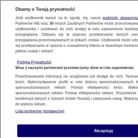
Dbamy o Twoją prywatność
Jeśli użytkownik wyrazi na to zgodę, my, nasze
podmioty stowarzys
Partnerów IAB oraz
30
innych Zaufanych Partnerów może przechowywa
BIZNES
użytkownika i uzyskiwać do nich dostęp w celu zapewnienia bardzi
przeglądania. Odbywa się to poprzez przetwarzanie danych os
przeglądania przechowywanych w plikach cookie. Użytkownik może udzie
NAJNOWSZE
się przetwarzaniu w oparciu o uzasadniony interes w dowolnym momencie
plików cookie i reklam”.
Rekordowe zyski od czasu kryzysu
z 2008 roku
Polityka Prywatności
Wraz z naszymi partnerami przetwarzamy dane w celu zapewnienia:
ZE ŚWIATA
Przechowywanie informacji na urządzeniu lub dostęp do nich. Tworzeni
treści. Wykorzystywanie profili w celu doboru spersonalizowanych tr
spersonalizowanych reklam. Pomiar efektywności treści. Wyko
W kogo uderzy nowy podatek
spersonalizowanych reklam. Pomiar efektywności reklam. Rozumienie o
DLA FIRM
kombinacji danych z różnych źródeł. Rozwój i ulepszanie usług. Wykor
do wyboru reklam.
Lista partnerów (dostawców)
"W pewnym momencie będziemy
Akceptuję
musieli podnieść te stopy. To nie jest