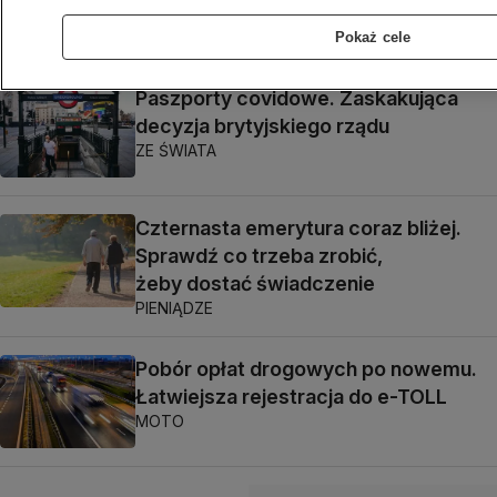
normalny poziom"
PIENIĄDZE
Pokaż cele
Paszporty covidowe. Zaskakująca
decyzja brytyjskiego rządu
ZE ŚWIATA
Czternasta emerytura coraz bliżej.
Sprawdź co trzeba zrobić,
żeby dostać świadczenie
PIENIĄDZE
Pobór opłat drogowych po nowemu.
Łatwiejsza rejestracja do e-TOLL
MOTO