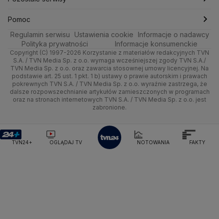
Ministerstwo Infrastruktury
Ministerstwo Kultury
Ministerstwo Obrony Narodowej
Moto
Kultura i styl
Trójmiasto
Najnowsze
Skoki Narciarskie
Świat
Gorące Tematy
TVN
Pomoc
Ministerstwo Rolnictwa
Regulamin serwisu
Dla seniora
Ustawienia cookie
Informacje o nadawcy
Ciekawostki
Ministerstwo Rozwoju i Technologii
Wrocław
Polska
Sporty zimowe
Polityka
Wyślij zgłoszenie
Dzień Dobry TVN
Centrum pomocy
Polityka prywatności
Informacje konsumenckie
Ministerstwo Sportu i Turystyki
Copyright (C) 1997-2026 Korzystanie z materiałów redakcyjnych TVN
Turystyka
Quizy
Kielce
Prognoza
Lekkoatletyka
Zdrowie
Uwaga TVN
Ministerstwo Cyfryzacji
Test zgodności
S.A. / TVN Media Sp. z o.o. wymaga wcześniejszej zgody TVN S.A./
TVN Media Sp. z o.o. oraz zawarcia stosownej umowy licencyjnej. Na
Ministerstwo Edukacji Narodowej
podstawie art. 25 ust. 1 pkt. 1 b) ustawy o prawie autorskim i prawach
Kujawsko-pomorskie
Świat
Siatkówka
Tech
HGTV
Oglądaj na TV
Ministerstwo Finansów
pokrewnych TVN S.A. / TVN Media Sp. z o.o. wyraźnie zastrzega, że
dalsze rozpowszechnianie artykułów zamieszczonych w programach
Ministerstwo Klimatu i Środowiska
Lublin
Nauka
F1
Nauka
TVN Turbo
Zrealizuj voucher
oraz na stronach internetowych TVN S.A. / TVN Media Sp. z o.o. jest
Ministerstwo Nauki i Szkolnictwa Wyższego
zabronione.
Lubuskie
Ciekawostki
Ministerstwo Sprawiedliwości
Rozrywka
TVN Style
Ministerstwo Rodziny, Pracy i Polityki Społecznej
Olsztyn
Podróże
TVN7
Ministerstwo Spraw Zagranicznych
Moskwa
TVN24+
OGLĄDAJ TV
NOTOWANIA
FAKTY
Naczelny Sąd Administracyjny
Opole
Smog
TTV
Najwyższa Izba Kontroli
Narodowe Centrum Badań i Rozwoju
Rzeszów
Narodowy Bank Polski
Narodowy Fundusz Zdrowia
Szczecin
NASA
NATO
Niemcy
Nord Stream 2
Nowa Lewica
Ordo Iuris
Organizacja Narodów Zjednoczonych
Białystok