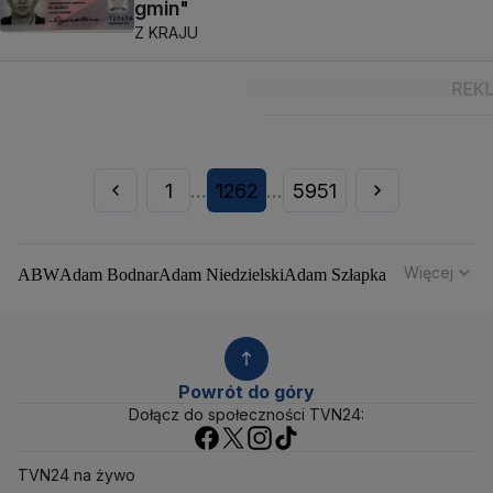
gmin"
Z KRAJU
1
1262
5951
...
...
Więcej
ABW
Adam Bodnar
Adam Niedzielski
Adam Szłapka
Administracja Donalda Trumpa
Agencja Bezpieczeństwa Wewnętrznego
Agrounia
Alaksandr Łukaszenka
Aleksander Kwaśniewski
Aleksandra Dulkiewicz
Alert RCB
Powrót do góry
Ambasada USA w Polsce
Andrzej Duda
Białoruś
Dołącz do społeczności TVN24:
Bitcoin
Biuro Bezpieczeństwa Narodowego
Bliski Wschód
Bomba atomowa
Borys Budka
TVN24 na żywo
Bruksela
CBŚP
CBA
Ceny paliw
Ceny żywności