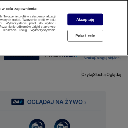
 w celu zapewnienia:
 Tworzenie profili w celu personalizacji
Akceptuję
wanych treści. Tworzenie profili w celu
ci. Wykorzystanie profili do wyboru
Rozumienie odbiorców dzięki statystyce
ulepszanie usług. Wykorzystywanie
Pokaż cele
SUBSKRYBUJ
Przejdź do
Szukaj
Zaloguj się
Menu
Czytaj
Słuchaj
Oglądaj
OGLĄDAJ NA ŻYWO