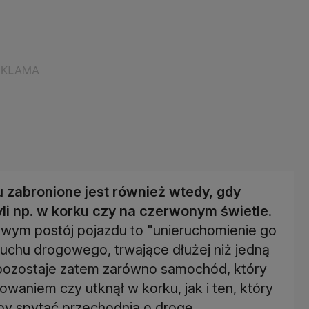
nu
zabronione jest również wtedy, gdy
yli np. w korku czy na czerwonym świetle
.
owym postój pojazdu to "unieruchomienie go
uchu drogowego, trwające dłużej niż jedną
 pozostaje zatem zarówno samochód, który
waniem czy utknął w korku, jak i ten, który
eby spytać przechodnia o drogę.