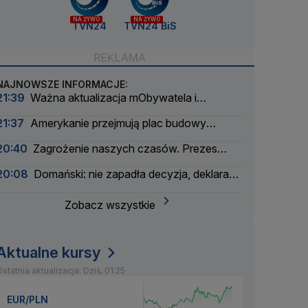
NA ŻYWO
NA ŻYWO
TVN24
TVN24 BiS
NAJNOWSZE INFORMACJE:
21:39
Ważna aktualizacja mObywatela i
problemy. Zgłoszenia użytkowników
21:37
Amerykanie przejmują plac budowy
pierwszej polskiej elektrowni atomowej
20:40
Zagrożenie naszych czasów. Prezes
wielkiego banku apeluje
20:08
Domański: nie zapadła decyzja, deklaracja
nie padła
Zobacz wszystkie
Aktualne kursy
statnia aktualizacja: Dziś, 01:25
EUR/PLN