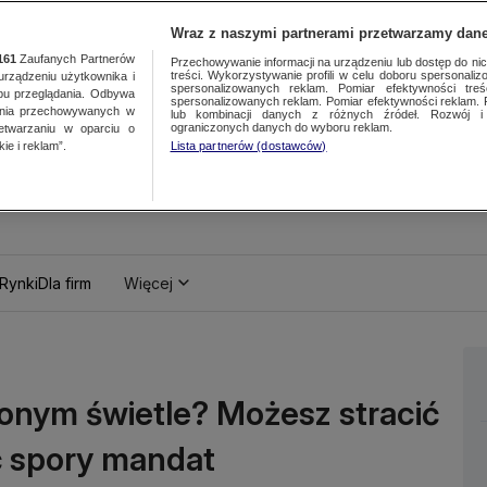
Wraz z naszymi partnerami przetwarzamy dane
161
Zaufanych Partnerów
Przechowywanie informacji na urządzeniu lub dostęp do nich.
treści. Wykorzystywanie profili w celu doboru spersonalizo
ządzeniu użytkownika i
spersonalizowanych reklam. Pomiar efektywności treś
bu przeglądania. Odbywa
spersonalizowanych reklam. Pomiar efektywności reklam. 
ania przechowywanych w
lub kombinacji danych z różnych źródeł. Rozwój i 
ograniczonych danych do wyboru reklam.
zetwarzaniu w oparciu o
ie i reklam”.
Lista partnerów (dostawców)
Rynki
Dla firm
Więcej
wonym świetle? Możesz stracić
ć spory mandat