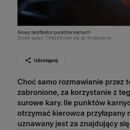
Nowy taryfikator punktów karnych
Źródło wideo: TVN24
Źródło zdj. gł.: Shutterstock
Udostępnij
Choć samo rozmawianie przez tel
zabronione, za korzystanie z te
surowe kary. Ile punktów karny
otrzymać kierowca przyłapany 
uznawany jest za znajdujący si