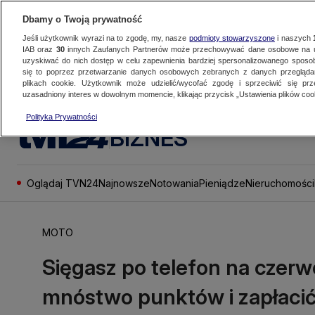
Dbamy o Twoją prywatność
Jeśli użytkownik wyrazi na to zgodę, my, nasze
podmioty stowarzyszone
i naszych
IAB oraz
30
innych Zaufanych Partnerów może przechowywać dane osobowe na ur
uzyskiwać do nich dostęp w celu zapewnienia bardziej spersonalizowanego sposo
się to poprzez przetwarzanie danych osobowych zebranych z danych przegląd
plikach cookie. Użytkownik może udzielić/wycofać zgodę i sprzeciwić się pr
uzasadniony interes w dowolnym momencie, klikając przycisk „Ustawienia plików cook
Polityka Prywatności
BIZNES
Oglądaj TVN24
Najnowsze
Notowania
Pieniądze
Nieruchomości
MOTO
Sięgasz po telefon na czer
mnóstwo punktów i zapłaci