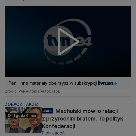
Ten i inne materiały obejrzysz w subskrypcji
Źródło: PAP
Autorka/Autor: /ToL
ZOBACZ TAKŻE:
Machulski mówi o relacji
1 godz 6 min
z przyrodnim bratem. To polityk
Konfederacji
Piotr Jacoń