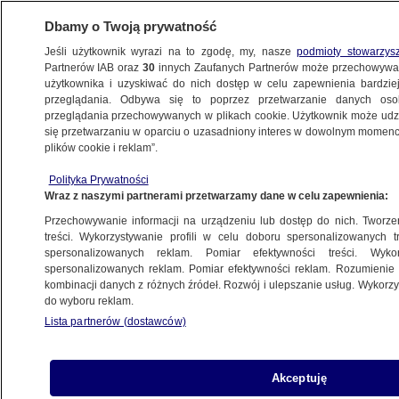
Dbamy o Twoją prywatność
Jeśli użytkownik wyrazi na to zgodę, my, nasze
podmioty stowarzys
Partnerów IAB oraz
30
innych Zaufanych Partnerów może przechowywa
BIZNES
użytkownika i uzyskiwać do nich dostęp w celu zapewnienia bardzi
przeglądania. Odbywa się to poprzez przetwarzanie danych os
przeglądania przechowywanych w plikach cookie. Użytkownik może udzie
DLA FIRM
się przetwarzaniu w oparciu o uzasadniony interes w dowolnym momencie
plików cookie i reklam”.
Nadchodzą kontrole. Niektóre firmy mogą
Polityka Prywatności
nie przetrwać
Wraz z naszymi partnerami przetwarzamy dane w celu zapewnienia:
Przechowywanie informacji na urządzeniu lub dostęp do nich. Tworzeni
6.10.2025, 07:16
treści. Wykorzystywanie profili w celu doboru spersonalizowanych tr
spersonalizowanych reklam. Pomiar efektywności treści. Wyko
Posłuchaj artykułu
spersonalizowanych reklam. Pomiar efektywności reklam. Rozumienie o
Czyta lektor AI
kombinacji danych z różnych źródeł. Rozwój i ulepszanie usług. Wykor
do wyboru reklam.
Lista partnerów (dostawców)
Akceptuję