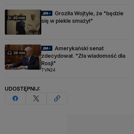
Groziła Wojtyle, że "będzie
45 min
się w piekle smażył"
Amerykański senat
38 min
zdecydował. "Zła wiadomość dla
Rosji"
TVN24
UDOSTĘPNIJ: