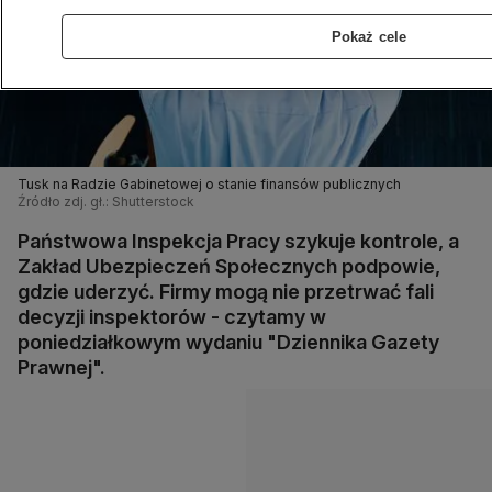
Pokaż cele
Tusk na Radzie Gabinetowej o stanie finansów publicznych
Źródło zdj. gł.: Shutterstock
Państwowa Inspekcja Pracy szykuje kontrole, a
Zakład Ubezpieczeń Społecznych podpowie,
gdzie uderzyć. Firmy mogą nie przetrwać fali
decyzji inspektorów - czytamy w
poniedziałkowym wydaniu "Dziennika Gazety
Prawnej".