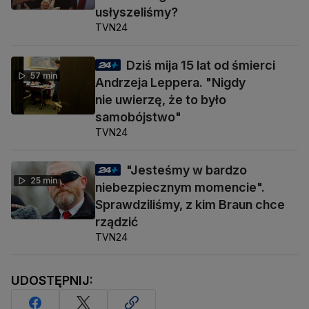
usłyszeliśmy?
TVN24
Dziś mija 15 lat od śmierci
57 min
Andrzeja Leppera. "Nigdy
nie uwierzę, że to było
samobójstwo"
TVN24
"Jesteśmy w bardzo
25 min
niebezpiecznym momencie".
Sprawdziliśmy, z kim Braun chce
rządzić
TVN24
UDOSTĘPNIJ: