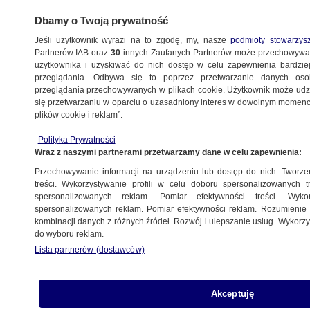
Dbamy o Twoją prywatność
Jeśli użytkownik wyrazi na to zgodę, my, nasze
podmioty stowarzys
Partnerów IAB oraz
30
innych Zaufanych Partnerów może przechowywa
BIZNES
użytkownika i uzyskiwać do nich dostęp w celu zapewnienia bardzi
przeglądania. Odbywa się to poprzez przetwarzanie danych os
przeglądania przechowywanych w plikach cookie. Użytkownik może udzie
MOTO
się przetwarzaniu w oparciu o uzasadniony interes w dowolnym momencie
plików cookie i reklam”.
Chińscy producenci aut elektrycznych
Polityka Prywatności
pod lupą Brukseli
Wraz z naszymi partnerami przetwarzamy dane w celu zapewnienia:
Przechowywanie informacji na urządzeniu lub dostęp do nich. Tworzeni
12.01.2024, 15:14
treści. Wykorzystywanie profili w celu doboru spersonalizowanych tr
spersonalizowanych reklam. Pomiar efektywności treści. Wyko
spersonalizowanych reklam. Pomiar efektywności reklam. Rozumienie o
Udostępnij
kombinacji danych z różnych źródeł. Rozwój i ulepszanie usług. Wykor
do wyboru reklam.
Lista partnerów (dostawców)
Akceptuję