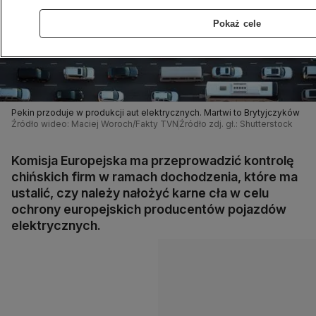
Pokaż cele
Pekin przoduje w produkcji aut elektrycznych. Martwi to Brytyjczyków
Źródło wideo: Maciej Woroch/Fakty TVN
Źródło zdj. gł.: Shutterstock
Komisja Europejska ma przeprowadzić kontrolę
chińskich firm w ramach dochodzenia, które ma
ustalić, czy należy nałożyć karne cła w celu
ochrony europejskich producentów pojazdów
elektrycznych.