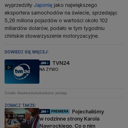
wyprzedziły
Japonię
jako największego
eksportera samochodów na świecie, sprzedając
5,26 miliona pojazdów o wartości około 102
miliardów dolarów, podało w tym tygodniu
chińskie stowarzyszenie motoryzacyjne.
DOWIEDZ SIĘ WIĘCEJ:
TVN24
NA ŻYWO
Źródło: Reuters
Autorka/Autor: jw/dap
ZOBACZ TAKŻE:
Pojechaliśmy
PREMIERA
27 min
w rodzinne strony Karola
Nawrockiego. Co o nim