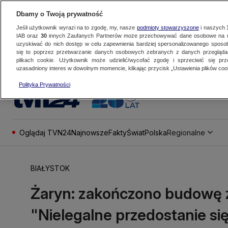
Dbamy o Twoją prywatność
Jeśli użytkownik wyrazi na to zgodę, my, nasze
podmioty stowarzyszone
i naszych
IAB oraz
30
innych Zaufanych Partnerów może przechowywać dane osobowe na ur
uzyskiwać do nich dostęp w celu zapewnienia bardziej spersonalizowanego sposo
się to poprzez przetwarzanie danych osobowych zebranych z danych przegląd
plikach cookie. Użytkownik może udzielić/wycofać zgodę i sprzeciwić się pr
uzasadniony interes w dowolnym momencie, klikając przycisk „Ustawienia plików cook
Polityka Prywatności
Oglądaj TVN24
Najnowsze
Fakty
Świat
Polska
Regionalne
BIAŁYSTOK
Żaryn: zakończono budowę za
"Nielegalne przedostanie się