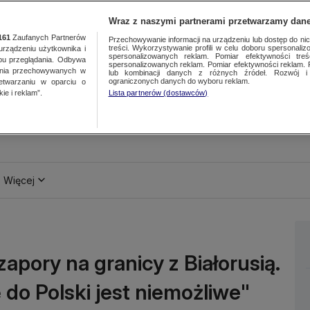
Wraz z naszymi partnerami przetwarzamy dane
161
Zaufanych Partnerów
Przechowywanie informacji na urządzeniu lub dostęp do nich.
treści. Wykorzystywanie profili w celu doboru spersonalizo
ządzeniu użytkownika i
spersonalizowanych reklam. Pomiar efektywności treś
bu przeglądania. Odbywa
spersonalizowanych reklam. Pomiar efektywności reklam. 
ania przechowywanych w
lub kombinacji danych z różnych źródeł. Rozwój i 
ograniczonych danych do wyboru reklam.
zetwarzaniu w oparciu o
ie i reklam”.
Lista partnerów (dostawców)
Więcej
pory na granicy z Białorusią.
 do Polski jest niemożliwe"