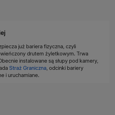
ej
iecza już bariera fizyczna, czyli
 zwieńczony drutem żyletkowym. Trwa
 Obecnie instalowane są słupy pod kamery,
iada
Straż Graniczna
, odcinki bariery
e i uruchamiane.