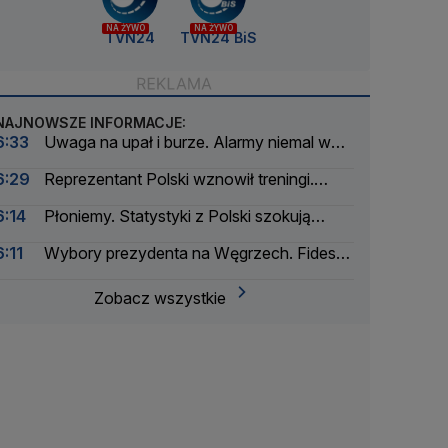
NA ŻYWO
NA ŻYWO
TVN24
TVN24 BiS
NAJNOWSZE INFORMACJE:
6:33
Uwaga na upał i burze. Alarmy niemal w
całym kraju
6:29
Reprezentant Polski wznowił treningi.
Inaugurację sezonu jednak opuści
6:14
Płoniemy. Statystyki z Polski szokują
Europę
6:11
Wybory prezydenta na Węgrzech. Fidesz
podjął decyzję
Zobacz wszystkie