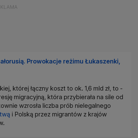
iałorusią. Prowokacje reżimu Łukaszenki,
j, której łączny koszt to ok. 1,6 mld zł, to -
esję migracyjną, która przybierała na sile od
ownie wzrosła liczba prób nielegalnego
twą
i Polską przez migrantów z krajów
w.