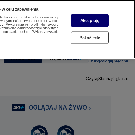
 w celu zapewnienia:
 Tworzenie profili w celu personalizacji
Akceptuję
wanych treści. Tworzenie profili w celu
ci. Wykorzystanie profili do wyboru
Rozumienie odbiorców dzięki statystyce
ulepszanie usług. Wykorzystywanie
Pokaż cele
SUBSKRYBUJ
Przejdź do
Szukaj
Zaloguj się
Menu
Czytaj
Słuchaj
Oglądaj
OGLĄDAJ NA ŻYWO