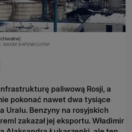
rchiwalne)
gł.: MAXIM SHIPENKOV/PAP
 infrastrukturę paliwową Rosji, a
anie pokonać nawet dwa tysiące
a Uralu. Benzyny na rosyjskich
eml zakazał jej eksportu. Władimir
a Alaksandra Łukaszenki, ale ten