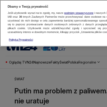
Dbamy o Twoją prywatność
Jeśli użytkownik wyrazi na to zgodę, my, nasze
podmioty stowarzyszone
i naszych
IAB oraz
30
innych Zaufanych Partnerów może przechowywać dane osobowe na ur
uzyskiwać do nich dostęp w celu zapewnienia bardziej spersonalizowanego sposo
się to poprzez przetwarzanie danych osobowych zebranych z danych przegląd
plikach cookie. Użytkownik może udzielić/wycofać zgodę i sprzeciwić się pr
uzasadniony interes w dowolnym momencie, klikając przycisk „Ustawienia plików cook
Polityka Prywatności
Oglądaj TVN24
Najnowsze
Fakty
Świat
Polska
Regionalne
ŚWIAT
Putin ma problem z paliwem.
nie uratuje