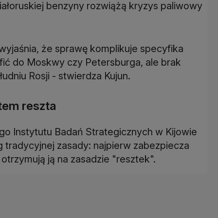
ałoruskiej benzyny rozwiążą kryzys paliwowy
wyjaśnia, że sprawę komplikuje specyfika
rafić do Moskwy czy Petersburga, ale brak
dniu Rosji - stwierdza Kujun.
tem reszta
o Instytutu Badań Strategicznych w Kijowie
g tradycyjnej zasady: najpierw zabezpiecza
otrzymują ją na zasadzie "resztek".