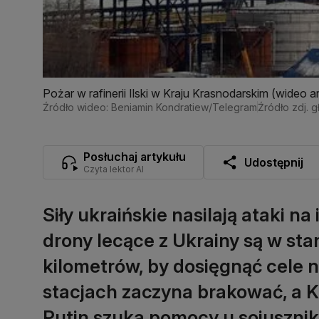
Pożar w rafinerii Ilski w Kraju Krasnodarskim (wideo a
Źródło wideo: Beniamin Kondratiew/Telegram
Źródło zdj. 
Posłuchaj artykułu
Udostępnij
Czyta lektor AI
Siły ukraińskie nasilają ataki na
drony lecące z Ukrainy są w st
kilometrów, by dosięgnąć cele n
stacjach zaczyna brakować, a Kr
Putin szuka pomocy u sojusznik