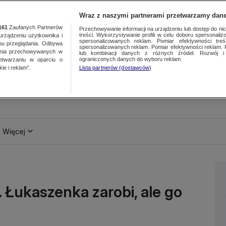
Wraz z naszymi partnerami przetwarzamy dane
161
Zaufanych Partnerów
Przechowywanie informacji na urządzeniu lub dostęp do nich.
treści. Wykorzystywanie profili w celu doboru spersonalizo
ządzeniu użytkownika i
spersonalizowanych reklam. Pomiar efektywności treś
bu przeglądania. Odbywa
spersonalizowanych reklam. Pomiar efektywności reklam. 
ania przechowywanych w
lub kombinacji danych z różnych źródeł. Rozwój i 
ograniczonych danych do wyboru reklam.
zetwarzaniu w oparciu o
ie i reklam”.
Lista partnerów (dostawców)
Więcej
 Łukaszenka zarobi, ale go