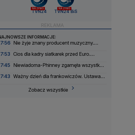
NA ŻYWO
NA ŻYWO
TVN24
TVN24 BiS
NAJNOWSZE INFORMACJE:
17:56
Nie żyje znany producent muzyczny.
Pracował z największymi artystami
17:53
Cios dla kadry siatkarek przed Euro.
Zabraknie czołowej zawodniczki
17:45
Niewiadoma-Phinney zgarnęła wszystko
na królewskim etapie Tour de France
17:43
Ważny dzień dla frankowiczów. Ustawa
weszła w życie
Zobacz wszystkie