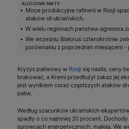
KLUCZOWE FAKTY:
Moce produkcyjne rafinerii w Rosji spa
ataków sił ukraińskich.
W wielu regionach państwa-agresora z
We wrześniu Białoruś czterokrotnie zw
porównaniu z poprzednim miesiącem - 
Kryzys paliwowy w
Rosji
się nasila, ceny b
brakować, a Kreml przedłużył zakaz jej ek
jest wynikiem coraz częstszych ataków dron
paliw.
Według szacunków ukraińskich ekspertów,
spadły o co najmniej 20 procent. Dochody
surowcach energetycznych, maleją. We wr