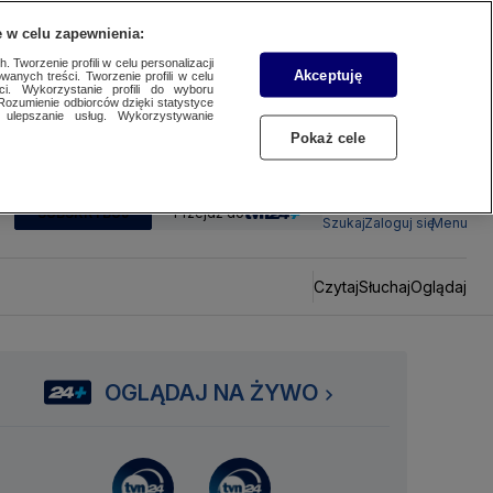
 w celu zapewnienia:
 Tworzenie profili w celu personalizacji
Akceptuję
wanych treści. Tworzenie profili w celu
ci. Wykorzystanie profili do wyboru
Rozumienie odbiorców dzięki statystyce
ulepszanie usług. Wykorzystywanie
Pokaż cele
SUBSKRYBUJ
Przejdź do
Szukaj
Zaloguj się
Menu
Czytaj
Słuchaj
Oglądaj
OGLĄDAJ NA ŻYWO