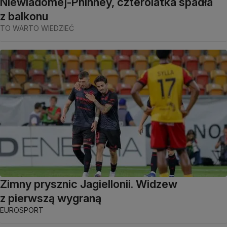
Niewiadomej-Phinney, czterolatka spadła
z balkonu
TO WARTO WIEDZIEĆ
Zimny prysznic Jagiellonii. Widzew
z pierwszą wygraną
EUROSPORT