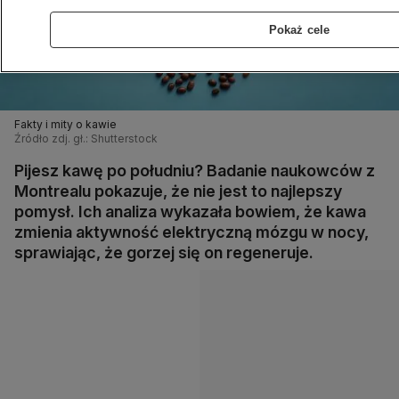
Pokaż cele
Fakty i mity o kawie
Źródło zdj. gł.: Shutterstock
Pijesz kawę po południu? Badanie naukowców z
Montrealu pokazuje, że nie jest to najlepszy
pomysł. Ich analiza wykazała bowiem, że kawa
zmienia aktywność elektryczną mózgu w nocy,
sprawiając, że gorzej się on regeneruje.