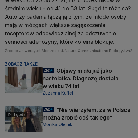
w wieku od 20 do 27 lat, niż u uczestników w
średnim wieku - od 41 do 58 lat. Skąd ta różnica?
Autorzy badania łączą ją z tym, że młode osoby
mają w mózgach większe zagęszczenie
receptorów odpowiedzialnej za odczuwanie
senności adenozyny, które kofeina blokuje.
Źródło: Uniwersytet Montrealski, Nature Communications Biology, tvn24.p
ZOBACZ TAKŻE:
Objawy miała już jako
nastolatka. Diagnozę dostała
w wieku 74 lat
Zuzanna Kuffel
"Nie wierzyłem, że w Polsce
1 godz
można zrobić coś takiego"
Monika Olejnik