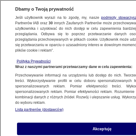
Dbamy o Twoją prywatność
Jeśli użytkownik wyrazi na to zgodę, my, nasze
podmioty stowarzys
Partnerów IAB oraz
30
innych Zaufanych Partnerów może przechowywa
ZDROWIE
użytkownika i uzyskiwać do nich dostęp w celu zapewnienia bardzi
przeglądania. Odbywa się to poprzez przetwarzanie danych os
przeglądania przechowywanych w plikach cookie. Użytkownik może udzie
ZDROWIE
się przetwarzaniu w oparciu o uzasadniony interes w dowolnym momencie
plików cookie i reklam”.
Kawa o tej porze to nie najlepszy pomysł
Polityka Prywatności
Wraz z naszymi partnerami przetwarzamy dane w celu zapewnienia:
31.07.2025, 11:31
Przechowywanie informacji na urządzeniu lub dostęp do nich. Tworzeni
treści. Wykorzystywanie profili w celu doboru spersonalizowanych tr
Posłuchaj artykułu
spersonalizowanych reklam. Pomiar efektywności treści. Wyko
Czyta lektor AI
spersonalizowanych reklam. Pomiar efektywności reklam. Rozumienie o
kombinacji danych z różnych źródeł. Rozwój i ulepszanie usług. Wykor
do wyboru reklam.
Lista partnerów (dostawców)
Akceptuję