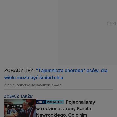
ZOBACZ TEŻ:
"Tajemnicza choroba" psów, dla
wielu może być śmiertelna
Źródło: Reuters
Autorka/Autor: jdw/dd
ZOBACZ TAKŻE:
Pojechaliśmy
PREMIERA
27 min
w rodzinne strony Karola
Nawrockiego. Co o nim