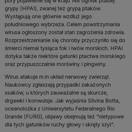
pory pojawienie się w kraju 148 ognisk ptasiej
grypy (HPAI), zwanej też grypą ptaków.
Występują one głównie wzdłuż jego
południowego wybrzeża. Celem powstrzymania
wirusa ogłoszony został stan zagrożenia zdrowia.
Rozprzestrzenianie się choroby przyczyniło się do
śmierci niemal tysiąca fok i lwów morskich. HPAI
dotyka także niektóre gatunki ptactwa morskiego
oraz przypuszczalnie morświny i pingwiny.
Wirus atakuje m.in układ nerwowy zwierząt.
Naukowcy zgłaszają przypadki zakażonych
ssaków, u których zauważalne są skurcze,
drgawki i konwulsje. Jak wyjaśnia Silvina Botta,
oceanolożka z Uniwersytetu Federalnego Rio
Grande (FURG), objawy obejmują też "nietypowe
dla tych gatunków ruchy głowy i skręty szyi".