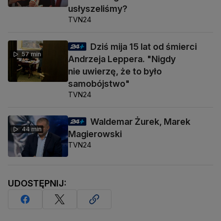
usłyszeliśmy?
TVN24
Dziś mija 15 lat od śmierci
57 min
Andrzeja Leppera. "Nigdy
nie uwierzę, że to było
samobójstwo"
TVN24
Waldemar Żurek, Marek
44 min
Magierowski
TVN24
UDOSTĘPNIJ: