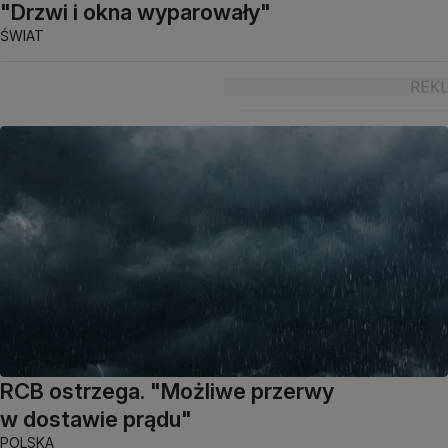
"Drzwi i okna wyparowały"
ŚWIAT
RCB ostrzega. "Możliwe przerwy
w dostawie prądu"
POLSKA