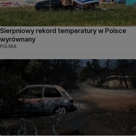
Sierpniowy rekord temperatury w Polsce
wyrównany
POLSKA