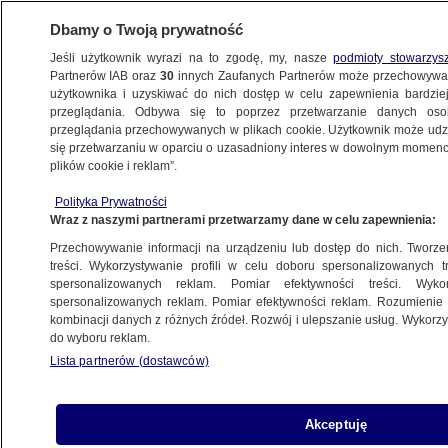
Dbamy o Twoją prywatność
Jeśli użytkownik wyrazi na to zgodę, my, nasze
podmioty stowarzys
Partnerów IAB oraz
30
innych Zaufanych Partnerów może przechowywa
METEO
użytkownika i uzyskiwać do nich dostęp w celu zapewnienia bardzi
przeglądania. Odbywa się to poprzez przetwarzanie danych os
przeglądania przechowywanych w plikach cookie. Użytkownik może udzie
ŚWIAT
się przetwarzaniu w oparciu o uzasadniony interes w dowolnym momencie
plików cookie i reklam”.
Ptasia grypa dziesiątkuje foki i lwy morskie
Polityka Prywatności
w Brazylii
Wraz z naszymi partnerami przetwarzamy dane w celu zapewnienia:
Przechowywanie informacji na urządzeniu lub dostęp do nich. Tworzeni
12.12.2023, 11:00
treści. Wykorzystywanie profili w celu doboru spersonalizowanych tr
spersonalizowanych reklam. Pomiar efektywności treści. Wyko
spersonalizowanych reklam. Pomiar efektywności reklam. Rozumienie o
Udostępnij
kombinacji danych z różnych źródeł. Rozwój i ulepszanie usług. Wykor
do wyboru reklam.
Niemal tysiąc fok i lwów morskich zmarło z
Lista partnerów (dostawców)
powodu epidemii ptasiej grypy, która
rozprzestrzenia się na południu Brazylii - wynika
z oświadczenia władz. Wirus atakuje m.in. układ
Akceptuję
nerwowy zwierząt. Na wybrzeżu obserwowane