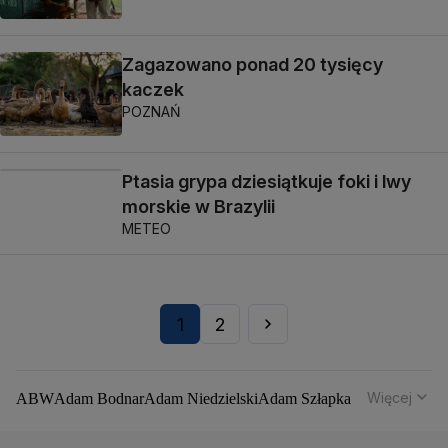
Zagazowano ponad 20 tysięcy
kaczek
POZNAŃ
Ptasia grypa dziesiątkuje foki i lwy
morskie w Brazylii
METEO
1
2
Więcej
ABW
Adam Bodnar
Adam Niedzielski
Adam Szłapka
Administracja Donalda Trumpa
Agencja Bezpieczeństwa Wewnętrznego
Agrounia