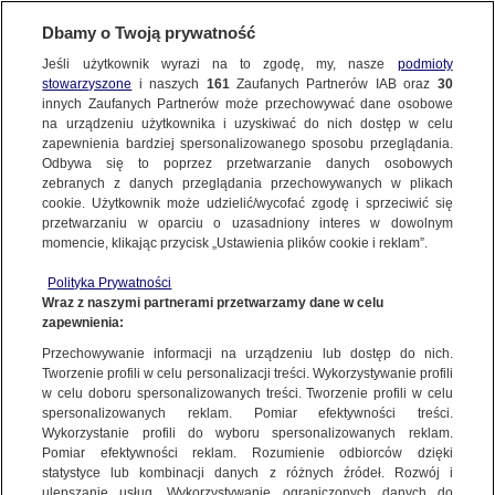
Dbamy o Twoją prywatność
SUBSKRYBUJ
Jeśli użytkownik wyrazi na to zgodę, my, nasze
podmioty
PTASIA GRYPA
stowarzyszone
i naszych
161
Zaufanych Partnerów IAB oraz
30
innych Zaufanych Partnerów może przechowywać dane osobowe
Pierwszy taki przypadek w Europie.
na urządzeniu użytkownika i uzyskiwać do nich dostęp w celu
zapewnienia bardziej spersonalizowanego sposobu przeglądania.
Eksperci ostrzegają przed kolejnymi
Odbywa się to poprzez przetwarzanie danych osobowych
METEO
zebranych z danych przeglądania przechowywanych w plikach
cookie. Użytkownik może udzielić/wycofać zgodę i sprzeciwić się
przetwarzaniu w oparciu o uzasadniony interes w dowolnym
momencie, klikając przycisk „Ustawienia plików cookie i reklam”.
W zoo przenieśli ptaki do budynków.
Tak je chronią
Polityka Prywatności
Wraz z naszymi partnerami przetwarzamy dane w celu
WARSZAWA
zapewnienia:
Przechowywanie informacji na urządzeniu lub dostęp do nich.
Tworzenie profili w celu personalizacji treści. Wykorzystywanie profili
Przypadki ptasiej grypy w Polsce.
w celu doboru spersonalizowanych treści. Tworzenie profili w celu
Mapa aktywnych ognisk
spersonalizowanych reklam. Pomiar efektywności treści.
Wykorzystanie profili do wyboru spersonalizowanych reklam.
SZCZECIN
Pomiar efektywności reklam. Rozumienie odbiorców dzięki
statystyce lub kombinacji danych z różnych źródeł. Rozwój i
ulepszanie usług. Wykorzystywanie ograniczonych danych do