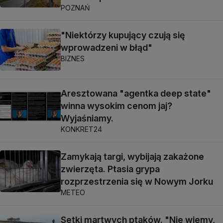
POZNAŃ
"Niektórzy kupujący czują się
wprowadzeni w błąd"
BIZNES
Aresztowana "agentka deep state"
winna wysokim cenom jaj?
Wyjaśniamy.
KONKRET24
Zamykają targi, wybijają zakażone
zwierzęta. Ptasia grypa
rozprzestrzenia się w Nowym Jorku
METEO
Setki martwych ptaków. "Nie wiemy,