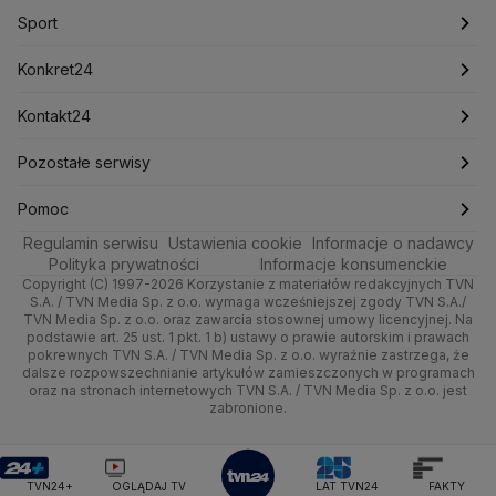
Marcin Przydacz
Marcin Kierwiński
Marian Banaś
Sport
Newslettery
Ludzie Faktów
Katowice
Notowania
Pogoda godzinowa
Sport
Mariusz Błaszczak
Mariusz Kamiński
Mark Zuckerberg
Mateusz Morawiecki
Zdrowie
Kraków
Pieniądze
Pogoda długoterminowa
Piłka Nożna
Konkret24
Michał Kamiński
Technologia
Poznań
Nieruchomości
Pogoda na jutro
Ministerstwo Aktywów Państwowych
Tenis
Najnowsze
Kontakt24
Ministerstwo Edukacji i Nauki
Kultura i styl
Trójmiasto
Rynki
Pogoda na weekend
Kolarstwo
Polska
Najnowsze
Pozostałe serwisy
Ministerstwo Infrastruktury
Ministerstwo Kultury
Ministerstwo Obrony Narodowej
Ciekawostki
Wrocław
Dla firm
Najnowsze
Skoki Narciarskie
Świat
Gorące Tematy
TVN
Pomoc
Ministerstwo Rolnictwa
Regulamin serwisu
Quizy
Ustawienia cookie
Informacje o nadawcy
Ministerstwo Rozwoju i Technologii
Kielce
Handel
Polska
Sporty zimowe
Polityka
Wyślij zgłoszenie
Dzień Dobry TVN
Centrum pomocy
Polityka prywatności
Informacje konsumenckie
Ministerstwo Sportu i Turystyki
Copyright (C) 1997-2026 Korzystanie z materiałów redakcyjnych TVN
Tematy
Kujawsko-pomorskie
Ze świata
Prognoza
Lekkoatletyka
Zdrowie
Uwaga TVN
Ministerstwo Cyfryzacji
Test zgodności
S.A. / TVN Media Sp. z o.o. wymaga wcześniejszej zgody TVN S.A./
TVN Media Sp. z o.o. oraz zawarcia stosownej umowy licencyjnej. Na
Ministerstwo Edukacji Narodowej
Lublin
podstawie art. 25 ust. 1 pkt. 1 b) ustawy o prawie autorskim i prawach
Tech
Świat
Siatkówka
Tech
HGTV
Oglądaj na TV
Ministerstwo Finansów
pokrewnych TVN S.A. / TVN Media Sp. z o.o. wyraźnie zastrzega, że
dalsze rozpowszechnianie artykułów zamieszczonych w programach
Ministerstwo Klimatu i Środowiska
Lubuskie
Moto
Nauka
F1
Nauka
TVN Turbo
Zrealizuj voucher
oraz na stronach internetowych TVN S.A. / TVN Media Sp. z o.o. jest
Ministerstwo Nauki i Szkolnictwa Wyższego
zabronione.
Olsztyn
Dla seniora
Ciekawostki
Ministerstwo Sprawiedliwości
Rozrywka
TVN Style
Ministerstwo Rodziny, Pracy i Polityki Społecznej
Opole
Turystyka
Podróże
TVN7
Ministerstwo Spraw Zagranicznych
Moskwa
TVN24+
OGLĄDAJ TV
LAT TVN24
FAKTY