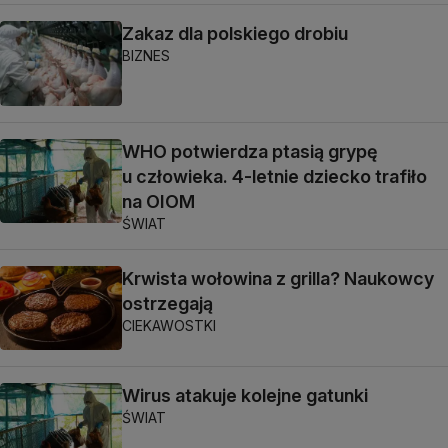
Zakaz dla polskiego drobiu
BIZNES
WHO potwierdza ptasią grypę
u człowieka. 4-letnie dziecko trafiło
na OIOM
ŚWIAT
Krwista wołowina z grilla? Naukowcy
ostrzegają
CIEKAWOSTKI
Wirus atakuje kolejne gatunki
ŚWIAT