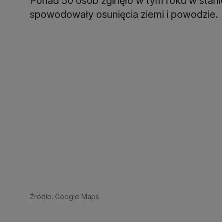
Ponad 50 osób zginęło w tym roku w stani
spowodowały osunięcia ziemi i powodzie.
Źródło: Google Maps