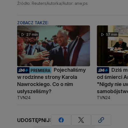
Źródło: Reuters
Autorka/Autor: anw,ps
ZOBACZ TAKŻE:
27 min
57 min
Pojechaliśmy
Dziś mi
PREMIERA
w rodzinne strony Karola
od śmierci A
Nawrockiego. Co o nim
"Nigdy nie u
usłyszeliśmy?
samobójstw
TVN24
TVN24
UDOSTĘPNIJ: