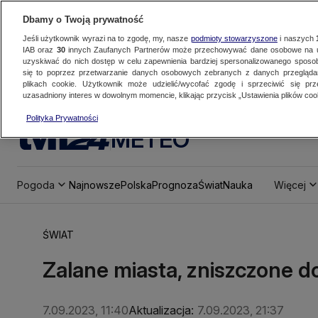
Dbamy o Twoją prywatność
Jeśli użytkownik wyrazi na to zgodę, my, nasze
podmioty stowarzyszone
i naszych
IAB oraz
30
innych Zaufanych Partnerów może przechowywać dane osobowe na ur
uzyskiwać do nich dostęp w celu zapewnienia bardziej spersonalizowanego sposo
się to poprzez przetwarzanie danych osobowych zebranych z danych przegląd
plikach cookie. Użytkownik może udzielić/wycofać zgodę i sprzeciwić się pr
uzasadniony interes w dowolnym momencie, klikając przycisk „Ustawienia plików cook
Polityka Prywatności
METEO
Pogoda
Najnowsze
Polska
Prognoza
Świat
Nauka
Więcej
ŚWIAT
Zalane miasta, zniszczone do
7.09.2023, 11:40
Aktualizacja:
7.09.2023, 21:37