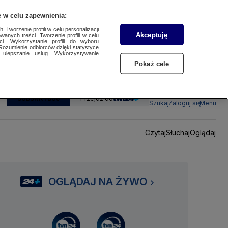
 w celu zapewnienia:
 Tworzenie profili w celu personalizacji
Akceptuję
wanych treści. Tworzenie profili w celu
ci. Wykorzystanie profili do wyboru
Rozumienie odbiorców dzięki statystyce
ulepszanie usług. Wykorzystywanie
Pokaż cele
SUBSKRYBUJ
Przejdź do
Szukaj
Zaloguj się
Menu
Czytaj
Słuchaj
Oglądaj
OGLĄDAJ NA ŻYWO