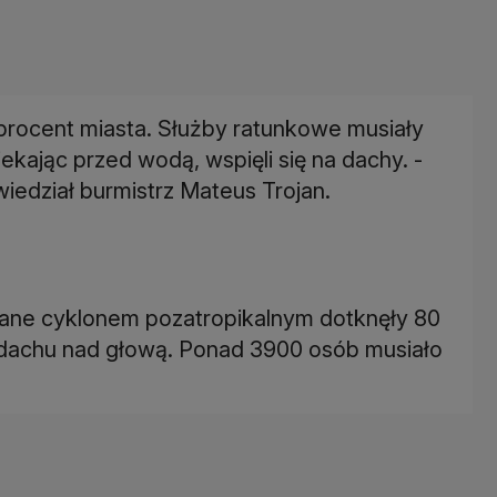
 procent miasta. Służby ratunkowe musiały
kając przed wodą, wspięli się na dachy. -
owiedział burmistrz Mateus Trojan.
ne cyklonem pozatropikalnym dotknęły 80
 dachu nad głową. Ponad 3900 osób musiało