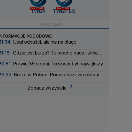
NA ŻYWO
NA ŻYWO
TVN24
TVN24 BiS
INFORMACJE POGODOWE:
21:34
Upał odpuści, ale nie na długo
21:16
Gdzie jest burza? Tu mocno pada i silnie
wieje
20:51
Prawie 39 stopni. Tu skwar był największy
20:33
Burze w Polsce. Pomarańczowe alarmy w
większości województw
Zobacz wszystkie