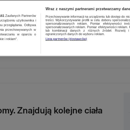
Wraz z naszymi partnerami przetwarzamy dane
161
Zaufanych Partnerów
Przechowywanie informacji na urządzeniu lub dostęp do nich.
treści. Wykorzystywanie profili w celu doboru spersonalizo
ządzeniu użytkownika i
spersonalizowanych reklam. Pomiar efektywności treś
bu przeglądania. Odbywa
spersonalizowanych reklam. Pomiar efektywności reklam. 
ania przechowywanych w
lub kombinacji danych z różnych źródeł. Rozwój i 
ograniczonych danych do wyboru reklam.
zetwarzaniu w oparciu o
ie i reklam”.
Lista partnerów (dostawców)
my. Znajdują kolejne ciała