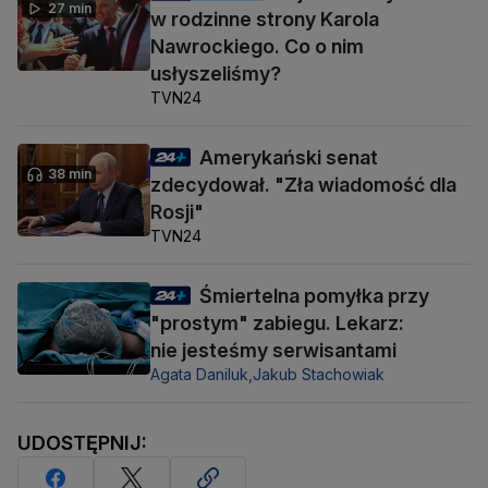
27 min
w rodzinne strony Karola
Nawrockiego. Co o nim
usłyszeliśmy?
TVN24
Amerykański senat
38 min
zdecydował. "Zła wiadomość dla
Rosji"
TVN24
Śmiertelna pomyłka przy
"prostym" zabiegu. Lekarz:
nie jesteśmy serwisantami
Agata Daniluk,
Jakub Stachowiak
UDOSTĘPNIJ: