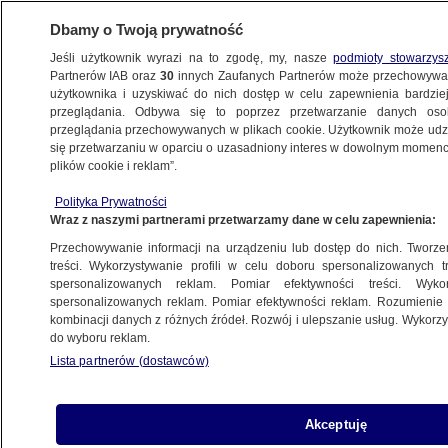
Dbamy o Twoją prywatność
Jeśli użytkownik wyrazi na to zgodę, my, nasze
podmioty stowarzys
Partnerów IAB oraz
30
innych Zaufanych Partnerów może przechowywa
METEO
użytkownika i uzyskiwać do nich dostęp w celu zapewnienia bardzi
przeglądania. Odbywa się to poprzez przetwarzanie danych os
przeglądania przechowywanych w plikach cookie. Użytkownik może udzie
PROGNOZA
się przetwarzaniu w oparciu o uzasadniony interes w dowolnym momencie
plików cookie i reklam”.
Pogoda na jutro - poniedziałek 05.05.
Polityka Prywatności
W nocy mróz zetnie nie tylko przy gruncie
Wraz z naszymi partnerami przetwarzamy dane w celu zapewnienia:
Przechowywanie informacji na urządzeniu lub dostęp do nich. Tworzeni
4.05.2025, 10:20
treści. Wykorzystywanie profili w celu doboru spersonalizowanych tr
spersonalizowanych reklam. Pomiar efektywności treści. Wyko
spersonalizowanych reklam. Pomiar efektywności reklam. Rozumienie o
Udostępnij
kombinacji danych z różnych źródeł. Rozwój i ulepszanie usług. Wykor
do wyboru reklam.
Lista partnerów (dostawców)
Akceptuję