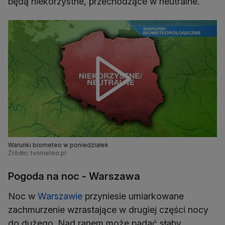
będą niekorzystne, przechodzące w neutralne.
Warunki biometeo w poniedziałek
Źródło: tvnmeteo.pl
Pogoda na noc - Warszawa
Noc w
Warszawie
przyniesie umiarkowane
zachmurzenie wzrastające w drugiej części nocy
do dużego. Nad ranem może padać słaby,