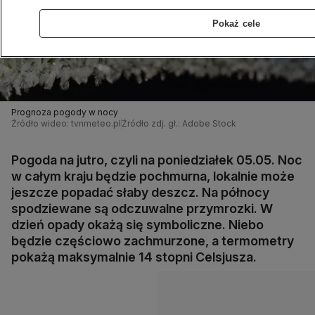
Pokaż cele
Prognoza pogody w nocy
Źródło wideo: tvnmeteo.pl
Źródło zdj. gł.: Adobe Stock
Pogoda na jutro, czyli na poniedziałek 05.05. Noc
w całym kraju będzie pochmurna, lokalnie może
jeszcze popadać słaby deszcz. Na północy
spodziewane są odczuwalne przymrozki. W
dzień opady okażą się symboliczne. Niebo
będzie częściowo zachmurzone, a termometry
pokażą maksymalnie 14 stopni Celsjusza.