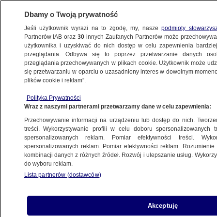
Dbamy o Twoją prywatność
Jeśli użytkownik wyrazi na to zgodę, my, nasze
podmioty stowarzys
Partnerów IAB oraz
30
innych Zaufanych Partnerów może przechowywa
METEO
użytkownika i uzyskiwać do nich dostęp w celu zapewnienia bardzi
przeglądania. Odbywa się to poprzez przetwarzanie danych os
przeglądania przechowywanych w plikach cookie. Użytkownik może udzie
PROGNOZA
się przetwarzaniu w oparciu o uzasadniony interes w dowolnym momencie
plików cookie i reklam”.
Pogoda na dziś - poniedziałek 23.12. Zza
Polityka Prywatności
chmur wyjdzie słońce, ale lokalnie sypnie
Wraz z naszymi partnerami przetwarzamy dane w celu zapewnienia:
śniegiem
Przechowywanie informacji na urządzeniu lub dostęp do nich. Tworzeni
treści. Wykorzystywanie profili w celu doboru spersonalizowanych tr
23.12.2024, 02:00
spersonalizowanych reklam. Pomiar efektywności treści. Wyko
spersonalizowanych reklam. Pomiar efektywności reklam. Rozumienie o
kombinacji danych z różnych źródeł. Rozwój i ulepszanie usług. Wykor
Udostępnij
do wyboru reklam.
Lista partnerów (dostawców)
Akceptuję