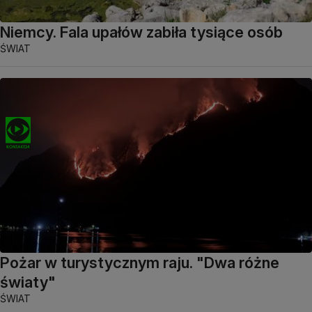
Niemcy. Fala upałów zabiła tysiące osób
ŚWIAT
Pożar w turystycznym raju. "Dwa różne
światy"
ŚWIAT