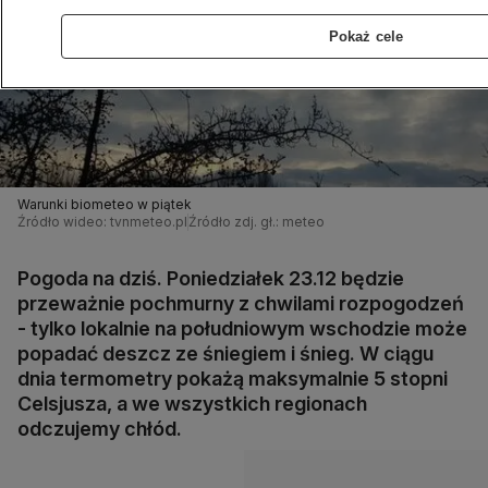
Pokaż cele
Warunki biometeo w piątek
Źródło wideo: tvnmeteo.pl
Źródło zdj. gł.: meteo
Pogoda na dziś. Poniedziałek 23.12 będzie
przeważnie pochmurny z chwilami rozpogodzeń
- tylko lokalnie na południowym wschodzie może
popadać deszcz ze śniegiem i śnieg. W ciągu
dnia termometry pokażą maksymalnie 5 stopni
Celsjusza, a we wszystkich regionach
odczujemy chłód.