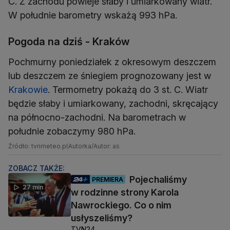
C. Z zachodu powieje słaby i umiarkowany wiatr.
W południe barometry wskażą 993 hPa.
Pogoda na dziś - Kraków
Pochmurny poniedziałek z okresowym deszczem
lub deszczem ze śniegiem prognozowany jest w
Krakowie
. Termometry pokażą do 3 st. C. Wiatr
będzie słaby i umiarkowany, zachodni, skręcający
na północno-zachodni. Na barometrach w
południe zobaczymy 980 hPa.
Źródło: tvnmeteo.pl
Autorka/Autor: as
ZOBACZ TAKŻE:
Pojechaliśmy
PREMIERA
27 min
w rodzinne strony Karola
Nawrockiego. Co o nim
usłyszeliśmy?
TVN24