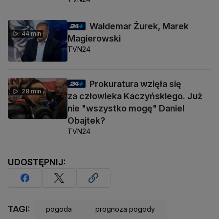
Waldemar Żurek, Marek
44 min
Magierowski
TVN24
Prokuratura wzięła się
28 min
za człowieka Kaczyńskiego. Już
nie "wszystko mogę" Daniel
Obajtek?
TVN24
UDOSTĘPNIJ:
TAGI:
pogoda
prognoza pogody