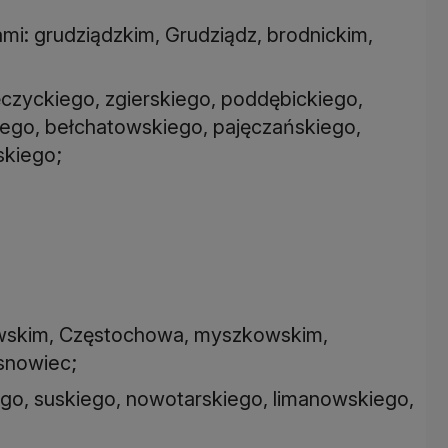
ami: grudziądzkim, Grudziądz, brodnickim,
ęczyckiego, zgierskiego, poddębickiego,
iego, bełchatowskiego, pajęczańskiego,
skiego;
owskim, Częstochowa, myszkowskim,
snowiec;
ego, suskiego, nowotarskiego, limanowskiego,