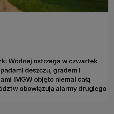
arki Wodnej ostrzega w czwartek
opadami deszczu, gradem i
iami IMGW objęto niemal całą
ewództw obowiązują alarmy drugiego