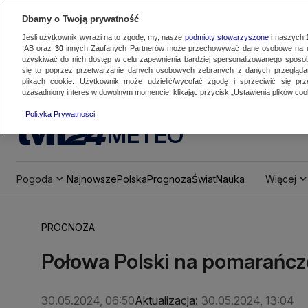
Dbamy o Twoją prywatność
Jeśli użytkownik wyrazi na to zgodę, my, nasze
podmioty stowarzyszone
i naszych
IAB oraz
30
innych Zaufanych Partnerów może przechowywać dane osobowe na ur
uzyskiwać do nich dostęp w celu zapewnienia bardziej spersonalizowanego sposo
się to poprzez przetwarzanie danych osobowych zebranych z danych przegląd
plikach cookie. Użytkownik może udzielić/wycofać zgodę i sprzeciwić się pr
uzasadniony interes w dowolnym momencie, klikając przycisk „Ustawienia plików cook
Polityka Prywatności
METEO
Pogoda
Najnowsze
Polska
Prognoza
Świat
Nauka
Więcej
PROGNOZA
Połowa Polski na pomarańcz
30.05.2024, 06:50
Aktualizacja:
30.05.2024, 13:04