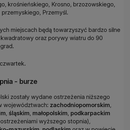
ego, krośnieńskiego, Krosno, brzozowskiego,
, przemyskiego, Przemyśl.
ych miejscach będą towarzyszyć bardzo silne
r kwadratowy oraz porywy wiatru do 90
 grad.
czwartek.
nia - burze
lski zostały wydane ostrzeżenia niższego
ą w województwach:
zachodniopomorskim
,
im
,
śląskim
,
małopolskim
,
podkarpackim
 ostrzeżeniami wyższego stopnia),
ko-mazurskim
,
podlaskim
oraz w powiecie