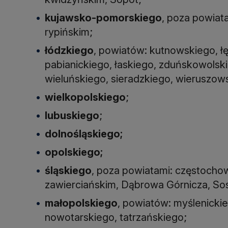
kujawsko-pomorskiego
, poza powiat
rypińskim;
łódzkiego
, powiatów: kutnowskiego, ł
pabianickiego, łaskiego, zduńskowolsk
wieluńskiego, sieradzkiego, wieruszow
wielkopolskiego
;
lubuskiego
;
dolnośląskiego;
opolskiego;
śląskiego
, poza powiatami: częstoch
zawierciańskim, Dąbrowa Górnicza, So
małopolskiego
, powiatów: myślenicki
nowotarskiego, tatrzańskiego;