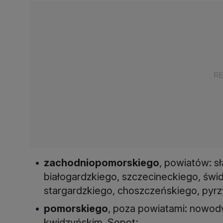
zachodniopomorskiego
, powiatów: sł
białogardzkiego, szczecineckiego, świ
stargardzkiego, choszczeńskiego, pyrz
pomorskiego
, poza powiatami: nowod
kwidzyńskim, Sopot;