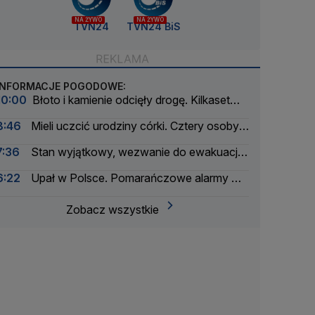
NA ŻYWO
NA ŻYWO
TVN24
TVN24 BiS
INFORMACJE POGODOWE:
10:00
Błoto i kamienie odcięły drogę. Kilkaset
osób jest uwięzionych
8:46
Mieli uczcić urodziny córki. Cztery osoby
nie żyją
7:36
Stan wyjątkowy, wezwanie do ewakuacji
dla ponad 20 tysięcy osób
6:22
Upał w Polsce. Pomarańczowe alarmy w
trzech województwach
Zobacz wszystkie