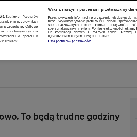
Wraz z naszymi partnerami przetwarzamy dane
161
Zaufanych Partnerów
Przechowywanie informacji na urządzeniu lub dostęp do nich.
treści. Wykorzystywanie profili w celu doboru spersonalizo
ządzeniu użytkownika i
spersonalizowanych reklam. Pomiar efektywności treś
bu przeglądania. Odbywa
spersonalizowanych reklam. Pomiar efektywności reklam. 
ania przechowywanych w
lub kombinacji danych z różnych źródeł. Rozwój i 
ograniczonych danych do wyboru reklam.
zetwarzaniu w oparciu o
ie i reklam”.
Lista partnerów (dostawców)
owo. To będą trudne godziny