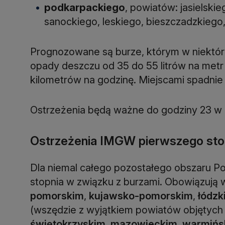
podkarpackiego
, powiatów: jasielski
sanockiego, leskiego, bieszczadzkiego
Prognozowane są burze, którym w niektór
opady deszczu od 35 do 55 litrów na met
kilometrów na godzinę. Miejscami spadnie
Ostrzeżenia będą ważne do godziny 23 w 
Ostrzeżenia IMGW pierwszego stop
Dla niemal całego pozostałego obszaru Po
stopnia w związku z burzami. Obowiązuj
pomorskim
,
kujawsko-pomorskim
,
łódzk
(wszędzie z wyjątkiem powiatów objętych
świętokrzyskim
,
mazowieckim
,
warmińs