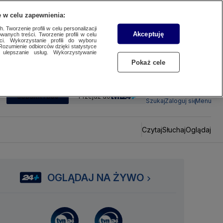
 w celu zapewnienia:
 Tworzenie profili w celu personalizacji
Akceptuję
wanych treści. Tworzenie profili w celu
ci. Wykorzystanie profili do wyboru
Rozumienie odbiorców dzięki statystyce
ulepszanie usług. Wykorzystywanie
Pokaż cele
SUBSKRYBUJ
Przejdź do
Szukaj
Zaloguj się
Menu
Czytaj
Słuchaj
Oglądaj
OGLĄDAJ NA ŻYWO