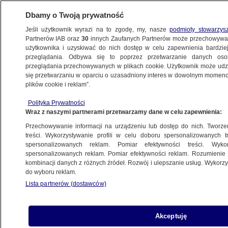
Dbamy o Twoją prywatność
Jeśli użytkownik wyrazi na to zgodę, my, nasze
podmioty stowarzys
Partnerów IAB oraz
30
innych Zaufanych Partnerów może przechowywa
METEO
użytkownika i uzyskiwać do nich dostęp w celu zapewnienia bardzi
przeglądania. Odbywa się to poprzez przetwarzanie danych os
przeglądania przechowywanych w plikach cookie. Użytkownik może udzie
NAUKA
się przetwarzaniu w oparciu o uzasadniony interes w dowolnym momencie
plików cookie i reklam”.
Nobel z chemii 2022. Carolyn R. Bertozzi,
Polityka Prywatności
Morten Meldal i K. Barry Sharpless
Wraz z naszymi partnerami przetwarzamy dane w celu zapewnienia:
laureatami nagrody
Przechowywanie informacji na urządzeniu lub dostęp do nich. Tworzeni
treści. Wykorzystywanie profili w celu doboru spersonalizowanych tr
5.10.2022, 11:50
spersonalizowanych reklam. Pomiar efektywności treści. Wyko
spersonalizowanych reklam. Pomiar efektywności reklam. Rozumienie o
kombinacji danych z różnych źródeł. Rozwój i ulepszanie usług. Wykor
Udostępnij
do wyboru reklam.
Lista partnerów (dostawców)
Nagroda Nobla 2022 z dziedziny chemii została
przyznana. Carolyn R. Bertozzi, Morten Meldal
oraz K. Barry Sharpless - oto osoby
Akceptuję