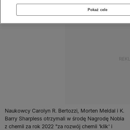
uhonorowane w środę przez Szwedzką
Akademię Nauk.
Pokaż cele
Naukowcy Carolyn R. Bertozzi, Morten Meldal i K.
Barry Sharpless otrzymali w środę Nagrodę Nobla
z chemii za rok 2022 "za rozwój chemii 'klik' i