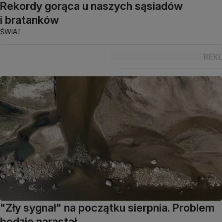
Rekordy gorąca u naszych sąsiadów
i bratanków
ŚWIAT
"Zły sygnał" na początku sierpnia. Problem
będzie narastał