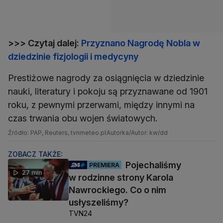
>>> Czytaj dalej:
Przyznano Nagrodę Nobla w
dziedzinie fizjologii i medycyny
Prestiżowe nagrody za osiągnięcia w dziedzinie
nauki, literatury i pokoju są przyznawane od 1901
roku, z pewnymi przerwami, między innymi na
czas trwania obu wojen światowych.
Źródło: PAP, Reuters, tvnmeteo.pl
Autorka/Autor: kw/dd
ZOBACZ TAKŻE:
Pojechaliśmy
PREMIERA
27 min
w rodzinne strony Karola
Nawrockiego. Co o nim
usłyszeliśmy?
TVN24