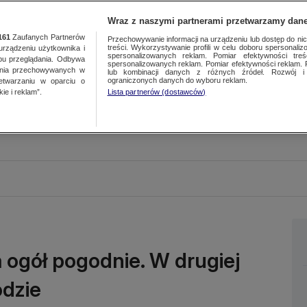
Wraz z naszymi partnerami przetwarzamy dane
161
Zaufanych Partnerów
Przechowywanie informacji na urządzeniu lub dostęp do nich.
treści. Wykorzystywanie profili w celu doboru spersonalizo
ządzeniu użytkownika i
spersonalizowanych reklam. Pomiar efektywności treś
bu przeglądania. Odbywa
spersonalizowanych reklam. Pomiar efektywności reklam. 
ania przechowywanych w
lub kombinacji danych z różnych źródeł. Rozwój i 
ograniczonych danych do wyboru reklam.
zetwarzaniu w oparciu o
ie i reklam”.
Lista partnerów (dostawców)
 ogół pogodnie. W drugiej
odzie