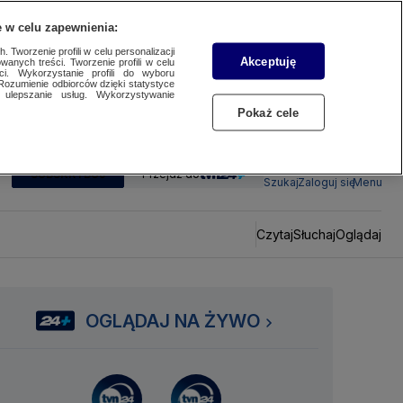
 w celu zapewnienia:
 Tworzenie profili w celu personalizacji
Akceptuję
wanych treści. Tworzenie profili w celu
ci. Wykorzystanie profili do wyboru
Rozumienie odbiorców dzięki statystyce
ulepszanie usług. Wykorzystywanie
Pokaż cele
SUBSKRYBUJ
Przejdź do
Szukaj
Zaloguj się
Menu
Czytaj
Słuchaj
Oglądaj
OGLĄDAJ NA ŻYWO