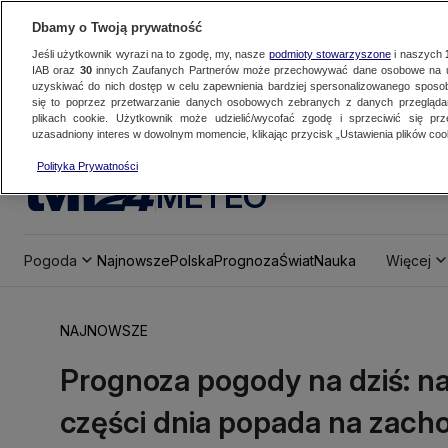
Dbamy o Twoją prywatność
Jeśli użytkownik wyrazi na to zgodę, my, nasze
podmioty stowarzyszone
i naszych
IAB oraz
30
innych Zaufanych Partnerów może przechowywać dane osobowe na ur
uzyskiwać do nich dostęp w celu zapewnienia bardziej spersonalizowanego sposo
się to poprzez przetwarzanie danych osobowych zebranych z danych przegląd
plikach cookie. Użytkownik może udzielić/wycofać zgodę i sprzeciwić się pr
uzasadniony interes w dowolnym momencie, klikając przycisk „Ustawienia plików cook
Polityka Prywatności
METEO
Pogoda
Najnowsze
Polska
Prognoza
Świat
Nauka
Więcej
NAJNOWSZE
Prognoza pogody na dziś: na
części dnia popada na zach