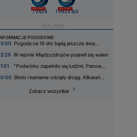
NA ŻYWO
NA ŻYWO
TVN24
TVN24 BiS
INFORMACJE POGODOWE:
13:00
Pogoda na 16 dni: będą jeszcze dwa
upalne epizody
12:26
W rejonie Międzyzdrojów pojawił się waleń
11:51
"Podwórko zapełniło się ludźmi. Panował
kompletny chaos"
10:00
Błoto i kamienie odcięły drogę. Kilkaset
osób jest uwięzionych
Zobacz wszystkie