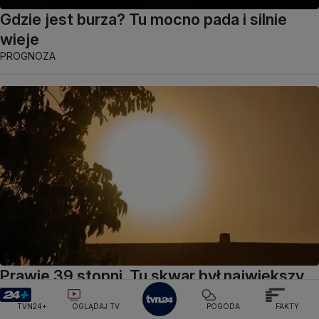
Gdzie jest burza? Tu mocno pada i silnie
wieje
PROGNOZA
Prawie 39 stopni. Tu skwar był największy
POLSKA
TVN24+
OGLĄDAJ TV
POGODA
FAKTY