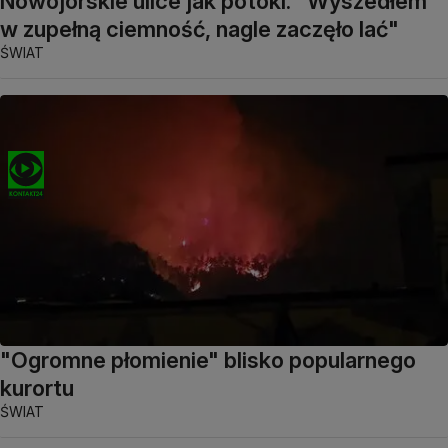
Nowojorskie ulice jak potoki. "Wyszedłem
w zupełną ciemność, nagle zaczęło lać"
ŚWIAT
"Ogromne płomienie" blisko popularnego
kurortu
ŚWIAT