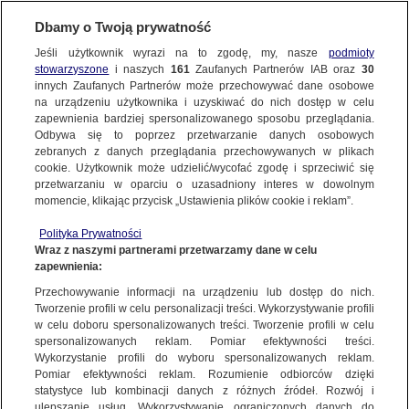
Dbamy o Twoją prywatność
METEO
Jeśli użytkownik wyrazi na to zgodę, my, nasze
podmioty
stowarzyszone
i naszych
161
Zaufanych Partnerów IAB oraz
30
NAJNOWSZE
innych Zaufanych Partnerów może przechowywać dane osobowe
na urządzeniu użytkownika i uzyskiwać do nich dostęp w celu
Grypa zabija w Europie. Setki przypadków
zapewnienia bardziej spersonalizowanego sposobu przeglądania.
śmiertelnych we Włoszech i Niemczech
Odbywa się to poprzez przetwarzanie danych osobowych
zebranych z danych przeglądania przechowywanych w plikach
cookie. Użytkownik może udzielić/wycofać zgodę i sprzeciwić się
24.02.2018, 10:01
przetwarzaniu w oparciu o uzasadniony interes w dowolnym
momencie, klikając przycisk „Ustawienia plików cookie i reklam”.
Udostępnij
Polityka Prywatności
Wraz z naszymi partnerami przetwarzamy dane w celu
zapewnienia:
Przechowywanie informacji na urządzeniu lub dostęp do nich.
Tworzenie profili w celu personalizacji treści. Wykorzystywanie profili
w celu doboru spersonalizowanych treści. Tworzenie profili w celu
spersonalizowanych reklam. Pomiar efektywności treści.
Wykorzystanie profili do wyboru spersonalizowanych reklam.
Pomiar efektywności reklam. Rozumienie odbiorców dzięki
statystyce lub kombinacji danych z różnych źródeł. Rozwój i
ulepszanie usług. Wykorzystywanie ograniczonych danych do