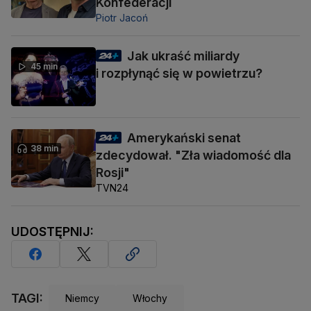
Konfederacji
Piotr Jacoń
Jak ukraść miliardy
45 min
i rozpłynąć się w powietrzu?
Amerykański senat
38 min
zdecydował. "Zła wiadomość dla
Rosji"
TVN24
UDOSTĘPNIJ:
TAGI:
Niemcy
Włochy