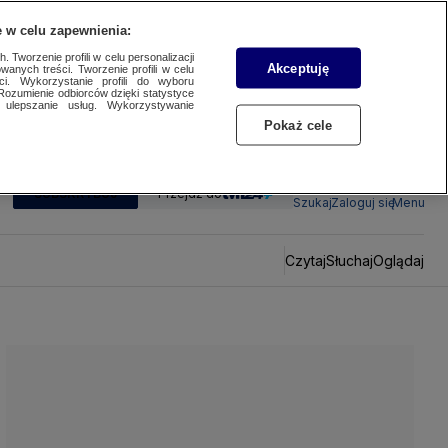
 w celu zapewnienia:
 Tworzenie profili w celu personalizacji
Akceptuję
wanych treści. Tworzenie profili w celu
ci. Wykorzystanie profili do wyboru
Rozumienie odbiorców dzięki statystyce
ulepszanie usług. Wykorzystywanie
Pokaż cele
SUBSKRYBUJ
Przejdź do
Szukaj
Zaloguj się
Menu
Czytaj
Słuchaj
Oglądaj