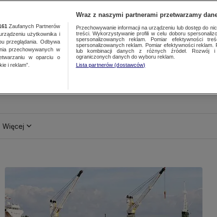
Wraz z naszymi partnerami przetwarzamy dane
161
Zaufanych Partnerów
Przechowywanie informacji na urządzeniu lub dostęp do nich.
treści. Wykorzystywanie profili w celu doboru spersonalizo
ządzeniu użytkownika i
spersonalizowanych reklam. Pomiar efektywności treś
bu przeglądania. Odbywa
spersonalizowanych reklam. Pomiar efektywności reklam. 
ania przechowywanych w
lub kombinacji danych z różnych źródeł. Rozwój i 
ograniczonych danych do wyboru reklam.
zetwarzaniu w oparciu o
ie i reklam”.
Lista partnerów (dostawców)
Więcej