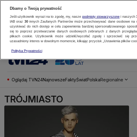
Dbamy o Twoją prywatność
Jeśli użytkownik wyrazi na to zgodę, my, nasze
podmioty stowarzyszone
i naszych
IAB oraz
30
innych Zaufanych Partnerów może przechowywać dane osobowe na ur
uzyskiwać do nich dostęp w celu zapewnienia bardziej spersonalizowanego sposo
się to poprzez przetwarzanie danych osobowych zebranych z danych przegląd
plikach cookie. Użytkownik może udzielić/wycofać zgodę i sprzeciwić się pr
uzasadniony interes w dowolnym momencie, klikając przycisk „Ustawienia plików cook
Polityka Prywatności
Oglądaj TVN24
Najnowsze
Fakty
Świat
Polska
Regionalne
TRÓJMIASTO