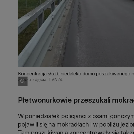
Koncentracja służb niedaleko domu poszukiwanego 
Źródło zdjęcia: TVN24
Płetwonurkowie przeszukali mokra
W poniedziałek policjanci z psami gończym
pojawili się na mokradłach i w pobliżu jezi
Tam poszukiwania koncentrowały się także w