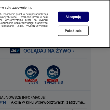
 w celu zapewnienia:
SUBSKRYBUJ
Przejdź do
Szukaj
Zaloguj się
Menu
 Tworzenie profili w celu personalizacji
Akceptuję
wanych treści. Tworzenie profili w celu
ci. Wykorzystanie profili do wyboru
Rozumienie odbiorców dzięki statystyce
ulepszanie usług. Wykorzystywanie
Czytaj
Słuchaj
Oglądaj
Pokaż cele
OGLĄDAJ NA ŻYWO
NA ŻYWO
NA ŻYWO
TVN24
TVN24 BiS
NAJNOWSZE INFORMACJE:
9:14
Akcja w kilku województwach, zatrzymali
sześć osób