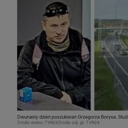
Dwunasty dzień poszukiwań Grzegorza Borysa. Służb
Źródło wideo: TVN24
Źródło zdj. gł.: TVN24