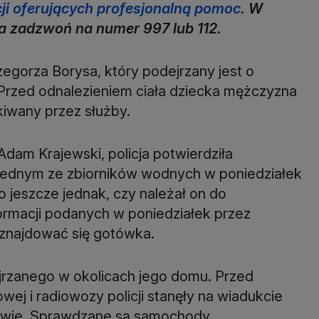
acji oferujących profesjonalną pomoc
. W
ia zadzwoń na numer 997 lub 112.
gorza Borysa, który podejrzany jest o
Przed odnalezieniem ciała dziecka mężczyzna
ukiwany przez służby.
dam Krajewski, policja potwierdziła
y jednym ze zbiorników wodnych w poniedziałek
o jeszcze jednak, czy należał on do
ormacji podanych w poniedziałek przez
 znajdować się gotówka.
rzanego w okolicach jego domu. Przed
j i radiowozy policji stanęły na wiadukcie
owie. Sprawdzane są samochody