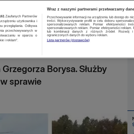
Wraz z naszymi partnerami przetwarzamy dane
161
Zaufanych Partnerów
Przechowywanie informacji na urządzeniu lub dostęp do nich.
treści. Wykorzystywanie profili w celu doboru spersonalizo
ządzeniu użytkownika i
spersonalizowanych reklam. Pomiar efektywności treś
bu przeglądania. Odbywa
spersonalizowanych reklam. Pomiar efektywności reklam. 
ania przechowywanych w
lub kombinacji danych z różnych źródeł. Rozwój i 
Więcej
ograniczonych danych do wyboru reklam.
zetwarzaniu w oparciu o
ie i reklam”.
Lista partnerów (dostawców)
Grzegorza Borysa. Służby
 w sprawie