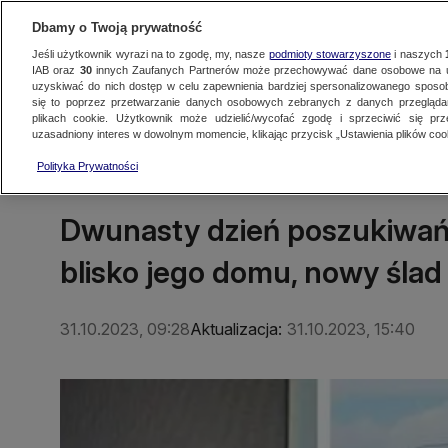
Dbamy o Twoją prywatność
Jeśli użytkownik wyrazi na to zgodę, my, nasze
podmioty stowarzyszone
i naszych
IAB oraz
30
innych Zaufanych Partnerów może przechowywać dane osobowe na ur
uzyskiwać do nich dostęp w celu zapewnienia bardziej spersonalizowanego sposo
się to poprzez przetwarzanie danych osobowych zebranych z danych przegląd
Oglądaj TVN24
Najnowsze
Fakty
Świat
Polska
Regionalne
plikach cookie. Użytkownik może udzielić/wycofać zgodę i sprzeciwić się pr
uzasadniony interes w dowolnym momencie, klikając przycisk „Ustawienia plików cook
Polityka Prywatności
TRÓJMIASTO
Dwunasty dzień poszukiwań 
blisko jego domu, nowy ślad
31.10.2023, 09:28
Aktualizacja:
31.10.2023, 15:40