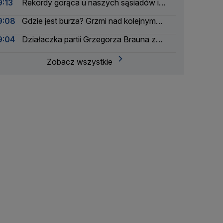
9:13
Rekordy gorąca u naszych sąsiadów i
bratanków
9:08
Gdzie jest burza? Grzmi nad kolejnym
regionem
9:04
Działaczka partii Grzegorza Brauna z
aktem oskarżenia. Grozi jej więzienie
Zobacz wszystkie