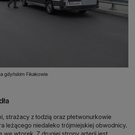
na gdyńskim Fikakowie
dła
i, strażacy z łodzią oraz płetwonurkowie
ora leżącego niedaleko trójmiejskiej obwodnicy.
e wtorek. Z drugiej strony arterii jest