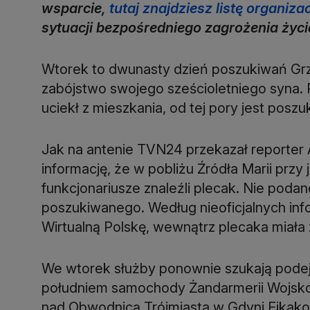
wsparcie,
tutaj znajdziesz listę organiz
sytuacji bezpośredniego zagrożenia życ
Wtorek to dwunasty dzień poszukiwań Grze
zabójstwo swojego sześcioletniego syna. 
uciekł z mieszkania, od tej pory jest posz
Jak na antenie TVN24 przekazał reporter A
informację, że w pobliżu Źródła Marii prz
funkcjonariusze znaleźli plecak. Nie podan
poszukiwanego. Według nieoficjalnych inf
Wirtualną Polskę, wewnątrz plecaka miała
We wtorek służby ponownie szukają podej
południem samochody Żandarmerii Wojskowe
nad Obwodnicą Trójmiasta w Gdyni Fikak