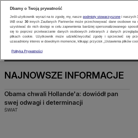
Dbamy o Twoją prywatność
Jeśli użytkownik wyrazi na to zgodę, my, nasze
podmioty stowarzyszone
i naszych
IAB oraz
30
innych Zaufanych Partnerów może przechowywać dane osobowe na ur
uzyskiwać do nich dostęp w celu zapewnienia bardziej spersonalizowanego sposo
się to poprzez przetwarzanie danych osobowych zebranych z danych przegląd
Oglądaj TVN24
Najnowsze
Fakty
Świat
Polska
Regionalne
plikach cookie. Użytkownik może udzielić/wycofać zgodę i sprzeciwić się pr
uzasadniony interes w dowolnym momencie, klikając przycisk „Ustawienia plików cook
KONFLIKT NA BLISKIM WSCH
Polityka Prywatności
NAJNOWSZE INFORMACJE
Obama chwali Hollande'a: dowiódł pan
swej odwagi i determinacji
ŚWIAT