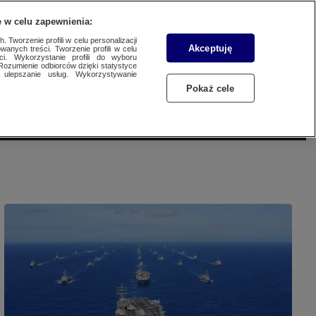
 w celu zapewnienia:
SUBSKRYBUJ
Przejdź do
Szukaj
Zaloguj się
Menu
 Tworzenie profili w celu personalizacji
Akceptuję
wanych treści. Tworzenie profili w celu
ci. Wykorzystanie profili do wyboru
Rozumienie odbiorców dzięki statystyce
ulepszanie usług. Wykorzystywanie
Czytaj
Słuchaj
Oglądaj
Pokaż cele