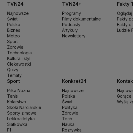
Koalicja Obywatelska
Konfederacja
Krajowa Administracja Skarb
TVN24
TVN24+
Fakty 
Maciej Wąsik
Marcin Przydacz
Marcin Kierwiński
Marian Banaś
Mar
Najnowsze
Programy
Oglądaj
Ministerstwo Aktywów Państwowych
Ministerstwo Edukacji i Nau
Świat
Filmy dokumentalne
Fakty p
Ministerstwo Rozwoju i Technologii
Ministerstwo Sportu i Turysty
Polska
Podcasty
Fakty o
Ministerstwo Nauki i Szkolnictwa Wyższego
Biznes
Artykuły
Ministerstwo Sprawie
Ludzie 
Meteo
Newslettery
Naczelny Sąd Administracyjny
Najwyższa Izba Kontroli
Narodowe 
Sport
Nowa Lewica
Ordo Iuris
Organizacja Narodów Zjednoczonych
Orl
Zdrowie
PKP Cargo
PKP Intercity
PKP PLK
Platforma Obywatelska
PLL LO
Technologia
Kultura i styl
Prokuratura Krajowa
Przemysław Czarnek
Rada Europy
Rada Minis
Ciekawostki
Rzecznik Praw Dziecka
Rzecznik Praw Obywatelskich
Sąd Najwyż
Quizy
Sławomir Mentzen
Sojusz Lewicy Demokratycznej
Solidarna Polsk
Tematy
Szymon Hołownia
Tadeusz Rydzyk
TikTok
Tobiasz Bocheński
Tryb
Sport
Konkret24
Kontak
Włodzimierz Wróbel
WHO
Władimir Putin
Wołodymyr Zełenski
Woj
Piłka Nożna
Najnowsze
Najnow
Tenis
Polska
Gorące
Kolarstwo
Świat
Wyślij 
Skoki Narciarskie
Polityka
Sporty zimowe
Zdrowie
Lekkoatletyka
Tech
Siatkówka
Nauka
F1
Rozrywka