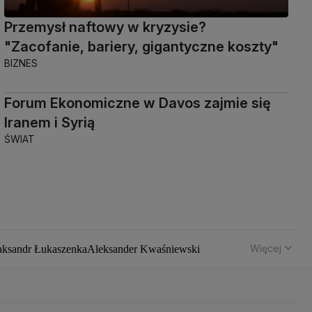
Przemysł naftowy w kryzysie?
"Zacofanie, bariery, gigantyczne koszty"
BIZNES
Forum Ekonomiczne w Davos zajmie się
Iranem i Syrią
ŚWIAT
Więcej
aksandr Łukaszenka
Aleksander Kwaśniewski
hód
Bomba atomowa
Borys Budka
Bruksela
CBŚP
CBA
z Klimczak
Dariusz Korneluk
Dariusz Matecki
 Kaczyński
J.D. Vance
Joe Biden
Justin Trudeau
Kanada