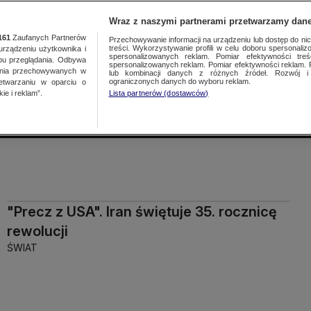
Wraz z naszymi partnerami przetwarzamy dane
161
Zaufanych Partnerów
Przechowywanie informacji na urządzeniu lub dostęp do nich.
treści. Wykorzystywanie profili w celu doboru spersonalizo
ządzeniu użytkownika i
spersonalizowanych reklam. Pomiar efektywności treś
bu przeglądania. Odbywa
spersonalizowanych reklam. Pomiar efektywności reklam. 
ania przechowywanych w
lub kombinacji danych z różnych źródeł. Rozwój i 
Więcej
ograniczonych danych do wyboru reklam.
zetwarzaniu w oparciu o
ie i reklam”.
Lista partnerów (dostawców)
ODZIE
"Precz z USA". Iran świętuje 35. rocznicę
rewolucji
ŚWIAT