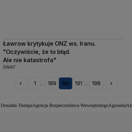
Ławrow krytykuje ONZ ws. Iranu.
"Oczywiście, że to błąd.
Ale nie katastrofa"
ŚWIAT
1
189
190
191
198
...
...
a Donalda Trumpa
Agencja Bezpieczeństwa Wewnętrznego
Agrounia
Al
ej Duda
Białoruś
Bitcoin
Biuro Bezpieczeństwa Narodowego
Bliski Wsc
by zakaźne
CIA
COVID-19
Cyberbezpieczeństwo
Daniel Obajtek
Darius
pot
Francja
Jacek Sasin
Jacek Sutryk
Jacek Siewiera
Jan Grabiec
Jarosław