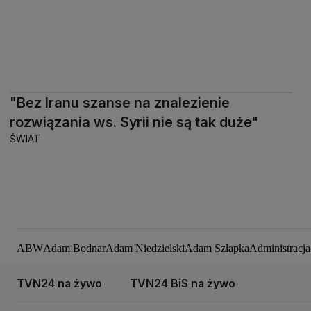
"Bez Iranu szanse na znalezienie
rozwiązania ws. Syrii nie są tak duże"
ŚWIAT
ABW
Adam Bodnar
Adam Niedzielski
Adam Szłapka
Administracj
Aleksandra Dulkiewicz
Alert RCB
Ambasada USA w Polsce
Andrz
Ceny paliw
Ceny żywności
Ceny prądu
Ceny mieszkań
Chiny
Choro
TVN24 na żywo
TVN24 BiS na żywo
Dariusz Wieczorek
Donald Trump
Donald Tusk
Elon Musk
Eurojack