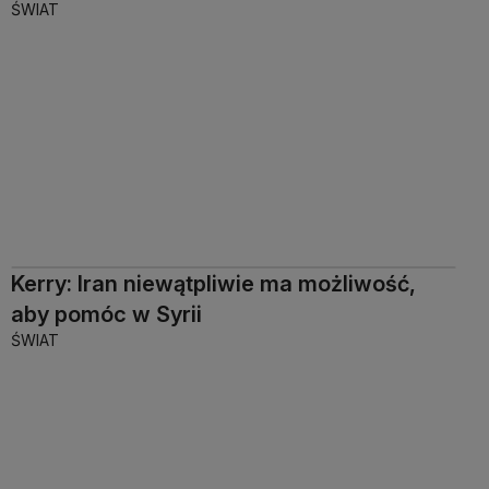
ŚWIAT
Kerry: Iran niewątpliwie ma możliwość,
aby pomóc w Syrii
ŚWIAT