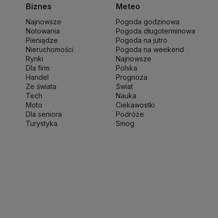
ch Wałęsa
Lewica
Lotnisko Chopina
Lotto
Biznes
Meteo
ki
Michał Kamiński
Najnowsze
Pogoda godzinowa
ny Narodowej
Ministerstwo Rolnictwa
Notowania
Pogoda długoterminowa
wo Finansów
Ministerstwo Klimatu i Środowiska
Pieniądze
Pogoda na jutro
o Spraw Zagranicznych
Nieruchomości
Moskwa
Pogoda na weekend
Rynki
Najnowsze
 Zdrowia
NASA
NATO
Niemcy
Nord Stream 2
Dla firm
Polska
ka
Pentagon
Piotr Gliński
PIT
PKB Polski
PKO BP
Handel
Prognoza
ść
Prezes NBP Adam Glapiński
Prezydent RP
Ze świata
Świat
Tech
Nauka
sja
Ryszard Petru
Ryszard Kalisz
Moto
Ciekawostki
 terytorialny
Sędziowie
Sejm
Senat RP
Dla seniora
Podróże
werenna Polska
Sztuczna inteligencja
Turystyka
Smog
jska
UOKiK
USA
Władysław Kosiniak-Kamysz
kie 2025
Zjednoczona Prawica