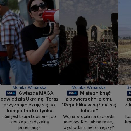
Monika Winiarska
Monika Winiarska
Se
Gwiazda MAGA
Miała zniknąć
odwiedziła Ukrainę. Teraz
z powierzchni ziemi.
p
przyznaje: czuję się jak
"Republika wciąż ma się
z 
kompletna kretynka
dobrze"
Kim jest Laura Loomer? I co
Wojna wróciła na czołówki
Ko
stoi za jej radykalną
mediów. Kto, jak na razie,
kon
przemianą?
wychodzi z niej silniejszy?