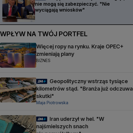
nie mogą się zabezpieczyć. "Nie
wyciągają wniosków"
WPŁYW NA TWÓJ PORTFEL
Więcej ropy na rynku. Kraje OPEC+
zmieniają plany
BIZNES
Geopolityczny wstrząs tysiące
kilometrów stąd. "Branża już odczuwa
skutki"
Maja Piotrowska
Iran uderzył w hel. "W
najśmielszych snach