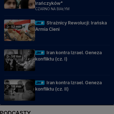
Irańczyków"
CZARNO NA BIAŁYM
Strażnicy Rewolucji: Irańska
52 min
Armia Cieni
Iran kontra Izrael. Geneza
58 min
konfliktu (cz. I)
Iran kontra Izrael. Geneza
58 min
konfliktu (cz. II)
PODCASTY