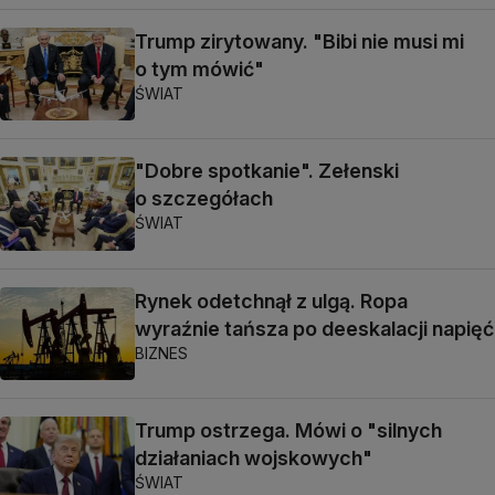
Trump zirytowany. "Bibi nie musi mi
o tym mówić"
ŚWIAT
"Dobre spotkanie". Zełenski
o szczegółach
ŚWIAT
Rynek odetchnął z ulgą. Ropa
wyraźnie tańsza po deeskalacji napięć
BIZNES
Trump ostrzega. Mówi o "silnych
działaniach wojskowych"
ŚWIAT