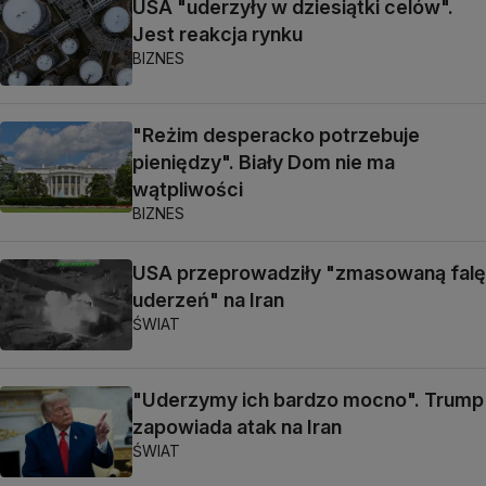
USA "uderzyły w dziesiątki celów".
Jest reakcja rynku
BIZNES
"Reżim desperacko potrzebuje
pieniędzy". Biały Dom nie ma
wątpliwości
BIZNES
USA przeprowadziły "zmasowaną falę
uderzeń" na Iran
ŚWIAT
"Uderzymy ich bardzo mocno". Trump
zapowiada atak na Iran
ŚWIAT