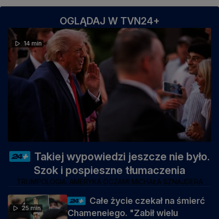
OGLĄDAJ W TVN24+
14 min
Takiej wypowiedzi jeszcze nie było.
Szok i pospieszne tłumaczenia
TRUMPOLOGIA. AMERYKA OCZAMI MICHAŁA SZNAJDERA
Całe życie czekał na śmierć
25 min
Chameneiego. "Zabił wielu