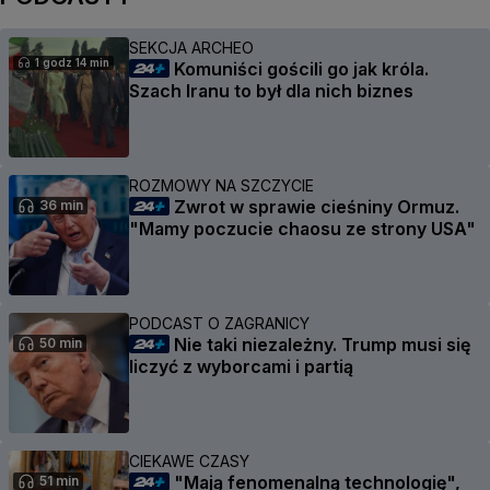
SEKCJA ARCHEO
1 godz 14 min
Komuniści gościli go jak króla.
Szach Iranu to był dla nich biznes
ROZMOWY NA SZCZYCIE
Zwrot w sprawie cieśniny Ormuz.
36 min
"Mamy poczucie chaosu ze strony USA"
PODCAST O ZAGRANICY
Nie taki niezależny. Trump musi się
50 min
liczyć z wyborcami i partią
CIEKAWE CZASY
"Mają fenomenalną technologię",
51 min