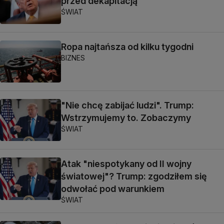
przed dekapitacją"
ŚWIAT
Ropa najtańsza od kilku tygodni
BIZNES
"Nie chcę zabijać ludzi". Trump:
Wstrzymujemy to. Zobaczymy
ŚWIAT
Atak "niespotykany od II wojny
światowej"? Trump: zgodziłem się
odwołać pod warunkiem
ŚWIAT