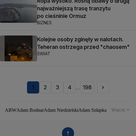
Ropa wysoko. Rosną obawy o drugą
najważniejszą trasę tranzytu
po cieśninie Ormuz
BIZNES
Kolejne osoby zginęły w nalotach.
Teheran ostrzega przed "chaosem"
ŚWIAT
1
2
3
4
198
...
Więcej
ABW
Adam Bodnar
Adam Niedzielski
Adam Szłapka
Administracja Donalda Trumpa
Agencja Bezpieczeństwa Wewnętrznego
Agrounia
Alaksandr Łukaszenka
Aleksander Kwaśniewski