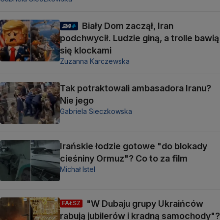
Biały Dom zaczął, Iran
podchwycił. Ludzie giną, a trolle bawią
się klockami
Zuzanna Karczewska
Tak potraktowali ambasadora Iranu?
Nie jego
Gabriela Sieczkowska
Irańskie łodzie gotowe "do blokady
cieśniny Ormuz"? Co to za film
Michał Istel
"W Dubaju grupy Ukraińców
FAŁSZ
rabują jubilerów i kradną samochody"?