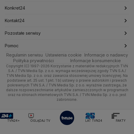
Mark Zuckerberg
Mateusz Morawiecki
Zdrowie
Kraków
Pieniądze
Pogoda długoterminowa
Piłka Nożna
Konkret24
Michał Kamiński
Technologia
Poznań
Nieruchomości
Pogoda na jutro
Ministerstwo Aktywów Państwowych
Tenis
Najnowsze
Kontakt24
Ministerstwo Edukacji i Nauki
Kultura i styl
Trójmiasto
Rynki
Pogoda na weekend
Kolarstwo
Polska
Najnowsze
Pozostałe serwisy
Ministerstwo Infrastruktury
Ministerstwo Kultury
Ministerstwo Obrony Narodowej
Ciekawostki
Wrocław
Dla firm
Najnowsze
Skoki Narciarskie
Świat
Gorące Tematy
TVN
Pomoc
Ministerstwo Rolnictwa
Regulamin serwisu
Quizy
Ustawienia cookie
Informacje o nadawcy
Ministerstwo Rozwoju i Technologii
Kielce
Handel
Polska
Sporty zimowe
Polityka
Wyślij zgłoszenie
Dzień Dobry TVN
Centrum pomocy
Polityka prywatności
Informacje konsumenckie
Ministerstwo Sportu i Turystyki
Copyright (C) 1997-2026 Korzystanie z materiałów redakcyjnych TVN
Tematy
Kujawsko-pomorskie
Ze świata
Prognoza
Lekkoatletyka
Zdrowie
Uwaga TVN
Ministerstwo Cyfryzacji
Test zgodności
S.A. / TVN Media Sp. z o.o. wymaga wcześniejszej zgody TVN S.A./
TVN Media Sp. z o.o. oraz zawarcia stosownej umowy licencyjnej. Na
Ministerstwo Edukacji Narodowej
Lublin
podstawie art. 25 ust. 1 pkt. 1 b) ustawy o prawie autorskim i prawach
Tech
Świat
Siatkówka
Tech
HGTV
Oglądaj na TV
Ministerstwo Finansów
pokrewnych TVN S.A. / TVN Media Sp. z o.o. wyraźnie zastrzega, że
dalsze rozpowszechnianie artykułów zamieszczonych w programach
Ministerstwo Klimatu i Środowiska
Lubuskie
Moto
Nauka
F1
Nauka
TVN Turbo
Zrealizuj voucher
oraz na stronach internetowych TVN S.A. / TVN Media Sp. z o.o. jest
Ministerstwo Nauki i Szkolnictwa Wyższego
zabronione.
Olsztyn
Dla seniora
Ciekawostki
Ministerstwo Sprawiedliwości
Rozrywka
TVN Style
Ministerstwo Rodziny, Pracy i Polityki Społecznej
Opole
Turystyka
Podróże
TVN7
Ministerstwo Spraw Zagranicznych
Moskwa
TVN24+
OGLĄDAJ TV
LAT TVN24
FAKTY
Naczelny Sąd Administracyjny
Rzeszów
Smog
TTV