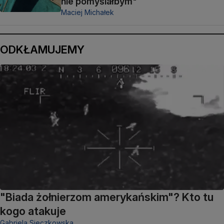
nie pomyślałbym"
Maciej Michałek
ODKŁAMUJEMY
"Biada żołnierzom amerykańskim"? Kto tu
kogo atakuje
Gabriela Sieczkowska