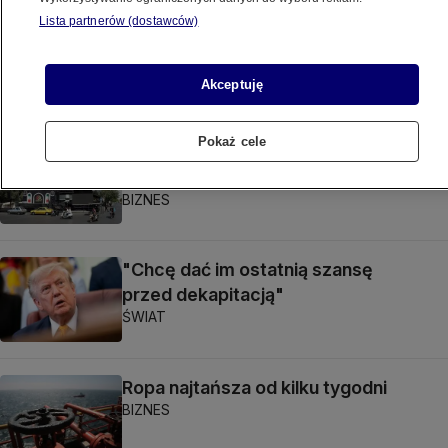
Lista partnerów (dostawców)
Prezydent Iranu: komunikacja
z najwyższym przywódcą "bardzo
utrudniona"
Akceptuję
ŚWIAT
Pokaż cele
Nowy front wojny. Oto cele ataków
Iranu
BIZNES
"Chcę dać im ostatnią szansę
przed dekapitacją"
ŚWIAT
Ropa najtańsza od kilku tygodni
BIZNES