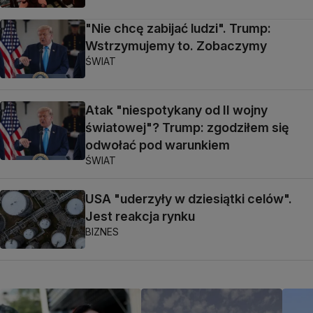
"Nie chcę zabijać ludzi". Trump:
Wstrzymujemy to. Zobaczymy
ŚWIAT
Atak "niespotykany od II wojny
światowej"? Trump: zgodziłem się
odwołać pod warunkiem
ŚWIAT
USA "uderzyły w dziesiątki celów".
Jest reakcja rynku
BIZNES