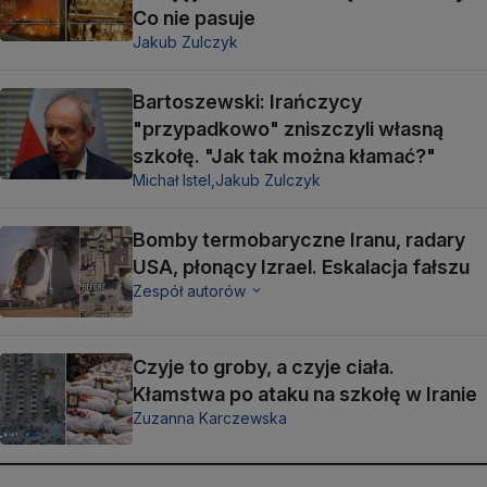
Co nie pasuje
Jakub Zulczyk
Bartoszewski: Irańczycy
"przypadkowo" zniszczyli własną
szkołę. "Jak tak można kłamać?"
Michał Istel,
Jakub Zulczyk
Bomby termobaryczne Iranu, radary
USA, płonący Izrael. Eskalacja fałszu
Zespół autorów
Czyje to groby, a czyje ciała.
Kłamstwa po ataku na szkołę w Iranie
Zuzanna Karczewska