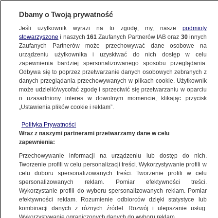
Dbamy o Twoją prywatność
SUBSKRYBUJ
Jeśli użytkownik wyrazi na to zgodę, my, nasze
podmioty
KONFLIKT NA BLISKIM WSCHODZIE
stowarzyszone
i naszych
161
Zaufanych Partnerów IAB oraz
30
innych
Zaufanych Partnerów może przechowywać dane osobowe na
urządzeniu użytkownika i uzyskiwać do nich dostęp w celu
zapewnienia bardziej spersonalizowanego sposobu przeglądania.
Odbywa się to poprzez przetwarzanie danych osobowych zebranych z
danych przeglądania przechowywanych w plikach cookie. Użytkownik
może udzielić/wycofać zgodę i sprzeciwić się przetwarzaniu w oparciu
o uzasadniony interes w dowolnym momencie, klikając przycisk
„Ustawienia plików cookie i reklam”.
Polityka Prywatności
Wraz z naszymi partnerami przetwarzamy dane w celu
zapewnienia:
Przechowywanie informacji na urządzeniu lub dostęp do nich.
Tworzenie profili w celu personalizacji treści. Wykorzystywanie profili w
celu doboru spersonalizowanych treści. Tworzenie profili w celu
Spadki cen ropy w reakcji na porozumienie
spersonalizowanych reklam. Pomiar efektywności treści.
w sprawie cieśniny Ormuz
Wykorzystanie profili do wyboru spersonalizowanych reklam. Pomiar
efektywności reklam. Rozumienie odbiorców dzięki statystyce lub
BIZNES
kombinacji danych z różnych źródeł. Rozwój i ulepszanie usług.
Wykorzystywanie ograniczonych danych do wyboru reklam.