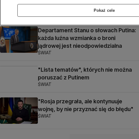
długą wojnę
Pokaż cele
ŚWIAT
Departament Stanu o słowach Putina:
każda luźna wzmianka o broni
jądrowej jest nieodpowiedzialna
ŚWIAT
"Lista tematów", których nie można
poruszać z Putinem
ŚWIAT
"Rosja przegrała, ale kontynuuje
wojnę, by nie przyznać się do błędu"
ŚWIAT