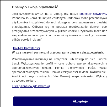
Dbamy o Twoją prywatność
Jeśli użytkownik wyrazi na to zgodę, my, nasze
podmioty stowarzys
Partnerów IAB oraz
30
innych Zaufanych Partnerów może przechowywa
użytkownika i uzyskiwać do nich dostęp w celu zapewnienia bardzi
przeglądania. Odbywa się to poprzez przetwarzanie danych os
przeglądania przechowywanych w plikach cookie. Użytkownik może udzie
WŁADIMIR PUTIN
się przetwarzaniu w oparciu o uzasadniony interes w dowolnym momencie
plików cookie i reklam”.
Putin zbiera pieniądze na śmigłowce
dla Ukrainy
Polityka Prywatności
Wraz z naszymi partnerami przetwarzamy dane w celu zapewnienia:
KRAKÓW
Przechowywanie informacji na urządzeniu lub dostęp do nich. Tworzeni
treści. Wykorzystywanie profili w celu doboru spersonalizowanych tr
spersonalizowanych reklam. Pomiar efektywności treści. Wyko
"Celowe niespójne komunikaty
spersonalizowanych reklam. Pomiar efektywności reklam. Rozumienie o
Kremla", które mają "wprowadzić
kombinacji danych z różnych źródeł. Rozwój i ulepszanie usług. Wykor
do wyboru reklam.
Zachód w błąd"
Lista partnerów (dostawców)
ŚWIAT
"Również o to walczył". Putin
Akceptuję
porównuje się do Piotra I i zapowiada