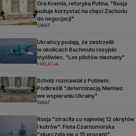
Gra Kremla, retoryka Putina. "Rosja
usiłuje korzystać na chęci Zachodu
do negocjacji"
ŚWIAT
Ukraińcy podają, że zestrzelili
w okolicach Bachmutu rosyjski
myśliwiec. "Los pilotów nieznany"
RELACJA
Scholz rozmawiał z Putinem.
Podkreślił "determinację Niemiec
we wspieraniu Ukrainy"
ŚWIAT
Rosja "straciła co najmniej 12 okrętów
i kutrów". Flota Czarnomorska
"skurczyła się o 15 procent"