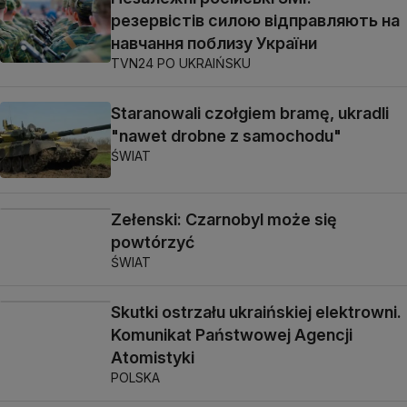
резервістів силою відправляють на
навчання поблизу України
TVN24 PO UKRAIŃSKU
Staranowali czołgiem bramę, ukradli
"nawet drobne z samochodu"
ŚWIAT
Zełenski: Czarnobyl może się
powtórzyć
ŚWIAT
Skutki ostrzału ukraińskiej elektrowni.
Komunikat Państwowej Agencji
Atomistyki
POLSKA