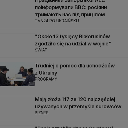
Працівники Запорізької АЕС
поінформували BBC: росіяни
тримають нас під прицілом
TVN24 PO UKRAIŃSKU
"Około 13 tysięcy Białorusinów
zgodziło się na udział w wojnie"
ŚWIAT
Trudniej o pomoc dla uchodźców
z Ukrainy
PROGRAMY
Mają złoża 117 ze 120 najczęściej
używanych w przemyśle surowców
BIZNES