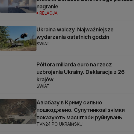
nagranie
RELACJA
Ukraina walczy. Najważniejsze
wydarzenia ostatnich godzin
ŚWIAT
Półtora miliarda euro na rzecz
uzbrojenia Ukrainy. Deklaracja z 26
krajów
ŚWIAT
Авіабазу в Криму сильно
пошкоджено. Супутникові знімки
показують масштаби руйнувань
TVN24 PO UKRAIŃSKU