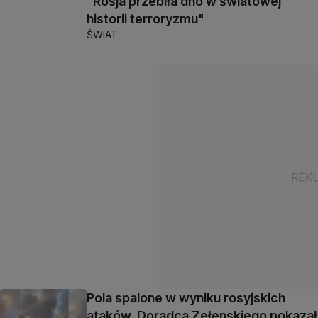
"Rosja przebiła dno w światowej
historii terroryzmu"
ŚWIAT
Pola spalone w wyniku rosyjskich
ataków. Doradca Zełenskiego pokazał