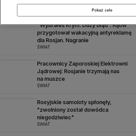
України. Декларації 26 країн
TVN24 PO UKRAIŃSKU
Pokaż cele
"Wybrałeś Krym. Duży błąd". Kijów
przygotował wakacyjną antyreklamę
dla Rosjan. Nagranie
ŚWIAT
Pracownicy Zaporoskiej Elektrowni
Jądrowej: Rosjanie trzymają nas
na muszce
ŚWIAT
Rosyjskie samoloty spłonęły,
"zwolniony został dowódca
niegodziwiec"
ŚWIAT