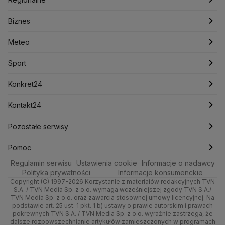
Konfederacja
Krajowa Administracja Skarbowa
Biznes
Podcasty
Kryptowaluty
Fakty po Faktach
Krzysztof Bosak
Krzysztof Hetman
Warszawa
Biznes
Lasy Państwowe
Lech Wałęsa
Lewica
Meteo
Artykuły
Fakty o Świecie
Łódź
Najnowsze
Meteo
Lotnisko Chopina
Lotto
Maciej Wąsik
Marcin Przydacz
Marcin Kierwiński
Marian Banaś
Sport
Newslettery
Ludzie Faktów
Katowice
Notowania
Pogoda godzinowa
Sport
Mariusz Błaszczak
Mariusz Kamiński
Mark Zuckerberg
Mateusz Morawiecki
Zdrowie
Kraków
Pieniądze
Pogoda długoterminowa
Piłka Nożna
Konkret24
Michał Kamiński
Technologia
Poznań
Nieruchomości
Pogoda na jutro
Ministerstwo Aktywów Państwowych
Tenis
Najnowsze
Kontakt24
Ministerstwo Edukacji i Nauki
Kultura i styl
Trójmiasto
Rynki
Pogoda na weekend
Kolarstwo
Polska
Najnowsze
Pozostałe serwisy
Ministerstwo Infrastruktury
Ministerstwo Kultury
Ministerstwo Obrony Narodowej
Ciekawostki
Wrocław
Dla firm
Najnowsze
Skoki Narciarskie
Świat
Gorące Tematy
TVN
Pomoc
Ministerstwo Rolnictwa
Regulamin serwisu
Quizy
Ustawienia cookie
Informacje o nadawcy
Ministerstwo Rozwoju i Technologii
Kielce
Handel
Polska
Sporty zimowe
Polityka
Wyślij zgłoszenie
Dzień Dobry TVN
Centrum pomocy
Polityka prywatności
Informacje konsumenckie
Ministerstwo Sportu i Turystyki
Copyright (C) 1997-2026 Korzystanie z materiałów redakcyjnych TVN
Tematy
Kujawsko-pomorskie
Ze świata
Prognoza
Lekkoatletyka
Zdrowie
Uwaga TVN
Ministerstwo Cyfryzacji
Test zgodności
S.A. / TVN Media Sp. z o.o. wymaga wcześniejszej zgody TVN S.A./
TVN Media Sp. z o.o. oraz zawarcia stosownej umowy licencyjnej. Na
Ministerstwo Edukacji Narodowej
Lublin
podstawie art. 25 ust. 1 pkt. 1 b) ustawy o prawie autorskim i prawach
Tech
Świat
Siatkówka
Tech
HGTV
Oglądaj na TV
Ministerstwo Finansów
pokrewnych TVN S.A. / TVN Media Sp. z o.o. wyraźnie zastrzega, że
dalsze rozpowszechnianie artykułów zamieszczonych w programach
Ministerstwo Klimatu i Środowiska