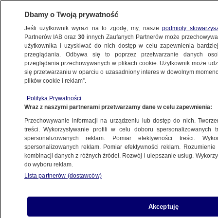
Dbamy o Twoją prywatność
Jeśli użytkownik wyrazi na to zgodę, my, nasze
podmioty stowarzys
Partnerów IAB oraz
30
innych Zaufanych Partnerów może przechowywa
użytkownika i uzyskiwać do nich dostęp w celu zapewnienia bardzi
przeglądania. Odbywa się to poprzez przetwarzanie danych os
przeglądania przechowywanych w plikach cookie. Użytkownik może udzie
UKRAINA
się przetwarzaniu w oparciu o uzasadniony interes w dowolnym momencie
plików cookie i reklam”.
"Apelujemy do cywilizowanego
świata". Reakcja Kijowa na doniesienia
Polityka Prywatności
Wraz z naszymi partnerami przetwarzamy dane w celu zapewnienia:
o "trybunale" w Mariupolu
ŚWIAT
Przechowywanie informacji na urządzeniu lub dostęp do nich. Tworzeni
treści. Wykorzystywanie profili w celu doboru spersonalizowanych tr
spersonalizowanych reklam. Pomiar efektywności treści. Wyko
Wyrzutnia rakiet Iskander zderzyła się
spersonalizowanych reklam. Pomiar efektywności reklam. Rozumienie o
kombinacji danych z różnych źródeł. Rozwój i ulepszanie usług. Wykor
z ciężarówką. "Ludzie zostali
do wyboru reklam.
zakleszczeni w pojazdach"
Lista partnerów (dostawców)
ŚWIAT
Akceptuję
Півтора мільярда євро на озброєння