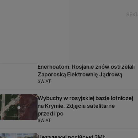
Enerhoatom: Rosjanie znów ostrzelali
Zaporoską Elektrownię Jądrową
ŚWIAT
Wybuchy w rosyjskiej bazie lotniczej
na Krymie. Zdjęcia satelitarne
przed i po
ŚWIAT
Незалежні російські ЗМІ: