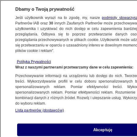
Dbamy o Twoją prywatność
Jeśli użytkownik wyrazi na to zgodę, my, nasze
podmioty stowarzys
Partnerów IAB oraz
30
innych Zaufanych Partnerów może przechowywa
użytkownika i uzyskiwać do nich dostęp w celu zapewnienia bardzi
przeglądania. Odbywa się to poprzez przetwarzanie danych os
przeglądania przechowywanych w plikach cookie. Użytkownik może udzie
PODLASKIE
się przetwarzaniu w oparciu o uzasadniony interes w dowolnym momencie
plików cookie i reklam”.
Zabił własne psy, bo "głośno
szczekały". Potem "ruszyło go
Polityka Prywatności
Wraz z naszymi partnerami przetwarzamy dane w celu zapewnienia:
sumienie" i zadzwonił na 112
BIAŁYSTOK
Przechowywanie informacji na urządzeniu lub dostęp do nich. Tworzeni
treści. Wykorzystywanie profili w celu doboru spersonalizowanych tr
spersonalizowanych reklam. Pomiar efektywności treści. Wyko
Wiatr powoli słabnie, ale wciąż jest
spersonalizowanych reklam. Pomiar efektywności reklam. Rozumienie o
kombinacji danych z różnych źródeł. Rozwój i ulepszanie usług. Wykor
groźnie. Tysiące odbiorców
do wyboru reklam.
bez prądu, drzewo spadło na jadące
Lista partnerów (dostawców)
auto
BIAŁYSTOK
Akceptuję