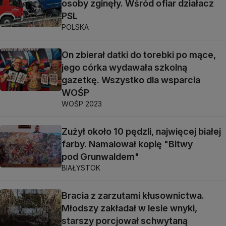
osoby zginęły. Wśród ofiar działacz
PSL
POLSKA
On zbierał datki do torebki po mące,
jego córka wydawała szkolną
gazetkę. Wszystko dla wsparcia
WOŚP
WOŚP 2023
Zużył około 10 pędzli, najwięcej białej
farby. Namalował kopię "Bitwy
pod Grunwaldem"
BIAŁYSTOK
Bracia z zarzutami kłusownictwa.
Młodszy zakładał w lesie wnyki,
starszy porcjował schwytaną