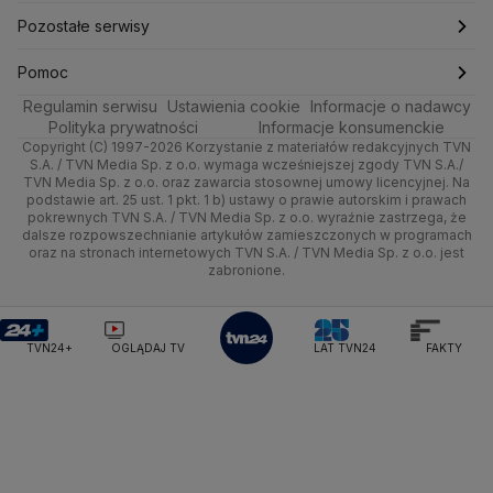
Ministerstwo Edukacji i Nauki
Kultura i styl
Trójmiasto
Rynki
Pogoda na weekend
Kolarstwo
Polska
Najnowsze
Pozostałe serwisy
Ministerstwo Infrastruktury
Ministerstwo Kultury
Ministerstwo Obrony Narodowej
Ciekawostki
Wrocław
Dla firm
Najnowsze
Skoki Narciarskie
Świat
Gorące Tematy
TVN
Pomoc
Ministerstwo Rolnictwa
Regulamin serwisu
Quizy
Ustawienia cookie
Informacje o nadawcy
Ministerstwo Rozwoju i Technologii
Kielce
Handel
Polska
Sporty zimowe
Polityka
Wyślij zgłoszenie
Dzień Dobry TVN
Centrum pomocy
Polityka prywatności
Informacje konsumenckie
Ministerstwo Sportu i Turystyki
Copyright (C) 1997-2026 Korzystanie z materiałów redakcyjnych TVN
Tematy
Kujawsko-pomorskie
Ze świata
Prognoza
Lekkoatletyka
Zdrowie
Uwaga TVN
Ministerstwo Cyfryzacji
Test zgodności
S.A. / TVN Media Sp. z o.o. wymaga wcześniejszej zgody TVN S.A./
TVN Media Sp. z o.o. oraz zawarcia stosownej umowy licencyjnej. Na
Ministerstwo Edukacji Narodowej
Lublin
podstawie art. 25 ust. 1 pkt. 1 b) ustawy o prawie autorskim i prawach
Tech
Świat
Siatkówka
Tech
HGTV
Oglądaj na TV
Ministerstwo Finansów
pokrewnych TVN S.A. / TVN Media Sp. z o.o. wyraźnie zastrzega, że
dalsze rozpowszechnianie artykułów zamieszczonych w programach
Ministerstwo Klimatu i Środowiska
Lubuskie
Moto
Nauka
F1
Nauka
TVN Turbo
Zrealizuj voucher
oraz na stronach internetowych TVN S.A. / TVN Media Sp. z o.o. jest
Ministerstwo Nauki i Szkolnictwa Wyższego
zabronione.
Olsztyn
Dla seniora
Ciekawostki
Ministerstwo Sprawiedliwości
Rozrywka
TVN Style
Ministerstwo Rodziny, Pracy i Polityki Społecznej
Opole
Turystyka
Podróże
TVN7
Ministerstwo Spraw Zagranicznych
Moskwa
TVN24+
OGLĄDAJ TV
LAT TVN24
FAKTY
Naczelny Sąd Administracyjny
Rzeszów
Smog
TTV
Najwyższa Izba Kontroli
Szczecin
Narodowe Centrum Badań i Rozwoju
Narodowy Bank Polski
Narodowy Fundusz Zdrowia
Białystok
NASA
NATO
Niemcy
Nord Stream 2
Nowa Lewica