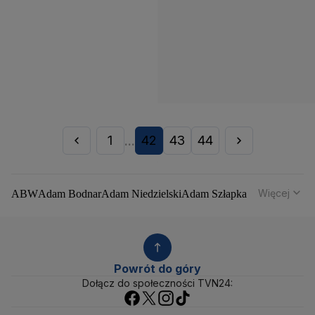
1
42
43
44
...
Więcej
ABW
Adam Bodnar
Adam Niedzielski
Adam Szłapka
Administracja Donalda Trumpa
Agencja Bezpieczeństwa Wewnętrznego
Agrounia
Alaksandr Łukaszenka
Aleksander Kwaśniewski
Aleksandra Dulkiewicz
Alert RCB
Powrót do góry
Ambasada USA w Polsce
Andrzej Duda
Białoruś
Dołącz do społeczności TVN24:
Bitcoin
Biuro Bezpieczeństwa Narodowego
Bliski Wschód
Bomba atomowa
Borys Budka