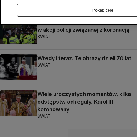
ŚWIAT
Pokaż cele
Kilkadziesiąt osób zatrzymanych
w akcji policji związanej z koronacją
ŚWIAT
Wtedy i teraz. Te obrazy dzieli 70 lat
ŚWIAT
Wiele uroczystych momentów, kilka
odstępstw od reguły. Karol III
koronowany
ŚWIAT