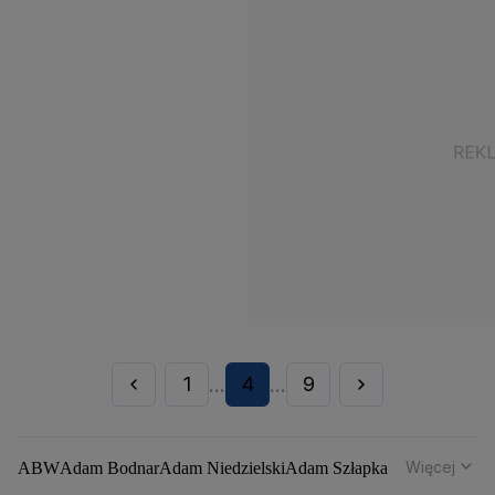
1
4
9
...
...
Więcej
ABW
Adam Bodnar
Adam Niedzielski
Adam Szłapka
Administracja Donalda Trumpa