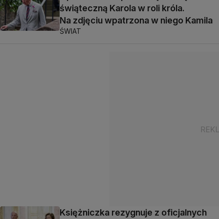
świąteczną Karola w roli króla.
Na zdjęciu wpatrzona w niego Kamila
ŚWIAT
Księżniczka rezygnuje z oficjalnych