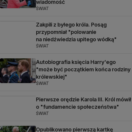
wiadomość
ŚWIAT
Zakpili z byłego króla. Posąg
przypomniał "polowanie
na niedźwiedzia upitego wódką"
ŚWIAT
Autobiografia księcia Harry'ego
"może być początkiem końca rodziny
królewskiej"
ŚWIAT
Pierwsze orędzie Karola III. Król mówił
o "fundamencie społeczeństwa"
ŚWIAT
Opublikowano pierwszą kartkę