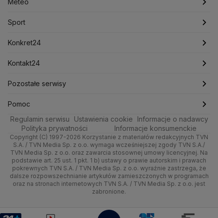
Fakty o Świecie
Łódź
Najnowsze
Meteo
Lotnisko Chopina
Lotto
Maciej Wąsik
Marcin Przydacz
Marcin Kierwiński
Marian Banaś
Sport
Newslettery
Ludzie Faktów
Katowice
Notowania
Pogoda godzinowa
Sport
Mariusz Błaszczak
Mariusz Kamiński
Mark Zuckerberg
Mateusz Morawiecki
Zdrowie
Kraków
Pieniądze
Pogoda długoterminowa
Piłka Nożna
Konkret24
Michał Kamiński
Technologia
Poznań
Nieruchomości
Pogoda na jutro
Ministerstwo Aktywów Państwowych
Tenis
Najnowsze
Kontakt24
Ministerstwo Edukacji i Nauki
Kultura i styl
Trójmiasto
Rynki
Pogoda na weekend
Kolarstwo
Polska
Najnowsze
Pozostałe serwisy
Ministerstwo Infrastruktury
Ministerstwo Kultury
Ministerstwo Obrony Narodowej
Ciekawostki
Wrocław
Dla firm
Najnowsze
Skoki Narciarskie
Świat
Gorące Tematy
TVN
Pomoc
Ministerstwo Rolnictwa
Regulamin serwisu
Quizy
Ustawienia cookie
Informacje o nadawcy
Ministerstwo Rozwoju i Technologii
Kielce
Handel
Polska
Sporty zimowe
Polityka
Wyślij zgłoszenie
Dzień Dobry TVN
Centrum pomocy
Polityka prywatności
Informacje konsumenckie
Ministerstwo Sportu i Turystyki
Copyright (C) 1997-2026 Korzystanie z materiałów redakcyjnych TVN
Tematy
Kujawsko-pomorskie
Ze świata
Prognoza
Lekkoatletyka
Zdrowie
Uwaga TVN
Ministerstwo Cyfryzacji
Test zgodności
S.A. / TVN Media Sp. z o.o. wymaga wcześniejszej zgody TVN S.A./
TVN Media Sp. z o.o. oraz zawarcia stosownej umowy licencyjnej. Na
Ministerstwo Edukacji Narodowej
Lublin
podstawie art. 25 ust. 1 pkt. 1 b) ustawy o prawie autorskim i prawach
Tech
Świat
Siatkówka
Tech
HGTV
Oglądaj na TV
Ministerstwo Finansów
pokrewnych TVN S.A. / TVN Media Sp. z o.o. wyraźnie zastrzega, że
dalsze rozpowszechnianie artykułów zamieszczonych w programach
Ministerstwo Klimatu i Środowiska
Lubuskie
Moto
Nauka
F1
Nauka
TVN Turbo
Zrealizuj voucher
oraz na stronach internetowych TVN S.A. / TVN Media Sp. z o.o. jest
Ministerstwo Nauki i Szkolnictwa Wyższego
zabronione.
Olsztyn
Dla seniora
Ciekawostki
Ministerstwo Sprawiedliwości
Rozrywka
TVN Style
Ministerstwo Rodziny, Pracy i Polityki Społecznej