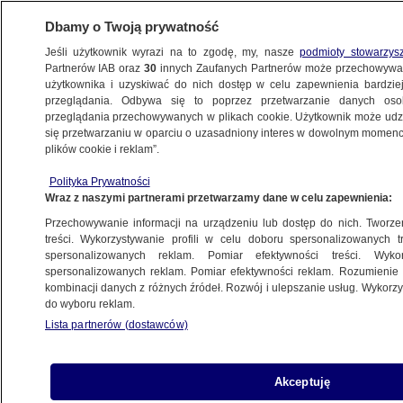
Dbamy o Twoją prywatność
Jeśli użytkownik wyrazi na to zgodę, my, nasze
podmioty stowarzys
Partnerów IAB oraz
30
innych Zaufanych Partnerów może przechowywa
użytkownika i uzyskiwać do nich dostęp w celu zapewnienia bardzi
przeglądania. Odbywa się to poprzez przetwarzanie danych os
przeglądania przechowywanych w plikach cookie. Użytkownik może udzie
MONARCHOWIE
się przetwarzaniu w oparciu o uzasadniony interes w dowolnym momencie
plików cookie i reklam”.
"Zobowiązuję się zrobić wszystko, co
w mojej mocy". Deklaracja Karola III
Polityka Prywatności
Wraz z naszymi partnerami przetwarzamy dane w celu zapewnienia:
w Paryżu
ŚWIAT
Przechowywanie informacji na urządzeniu lub dostęp do nich. Tworzeni
treści. Wykorzystywanie profili w celu doboru spersonalizowanych tr
spersonalizowanych reklam. Pomiar efektywności treści. Wyko
Księżniczka wychodzi za szamana,
spersonalizowanych reklam. Pomiar efektywności reklam. Rozumienie o
kombinacji danych z różnych źródeł. Rozwój i ulepszanie usług. Wykor
który "leczył" COVID-19 medalionami
do wyboru reklam.
ŚWIAT
Lista partnerów (dostawców)
Królowa Kamila na lekcji plastyki.
Akceptuję
Pierwszy raz w nowej roli