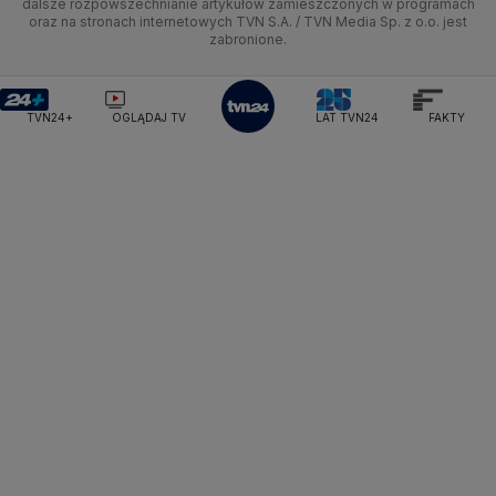
dalsze rozpowszechnianie artykułów zamieszczonych w programach
Ministerstwo Klimatu i Środowiska
Lubuskie
Moto
Nauka
F1
Nauka
TVN Turbo
Zrealizuj voucher
oraz na stronach internetowych TVN S.A. / TVN Media Sp. z o.o. jest
Ministerstwo Nauki i Szkolnictwa Wyższego
zabronione.
Olsztyn
Dla seniora
Ciekawostki
Ministerstwo Sprawiedliwości
Rozrywka
TVN Style
Ministerstwo Rodziny, Pracy i Polityki Społecznej
Opole
Turystyka
Podróże
TVN7
Ministerstwo Spraw Zagranicznych
Moskwa
TVN24+
OGLĄDAJ TV
LAT TVN24
FAKTY
Naczelny Sąd Administracyjny
Rzeszów
Smog
TTV
Najwyższa Izba Kontroli
Szczecin
Narodowe Centrum Badań i Rozwoju
Narodowy Bank Polski
Narodowy Fundusz Zdrowia
Białystok
NASA
NATO
Niemcy
Nord Stream 2
Nowa Lewica
Ordo Iuris
Organizacja Narodów Zjednoczonych
Orlen
Parlament Europejski
Partia Demokratyczna USA
Partia Republikańska
Pentagon
Piotr Gliński
PIT
PKB Polski
PKO BP
PKP Cargo
PKP Intercity
PKP PLK
Platforma Obywatelska
PLL LOT
Poczta Polska
Policja
Polska 2050
Polska Armia
Prawo i Sprawiedliwość
Prezes NBP Adam Glapiński
Prezydent RP