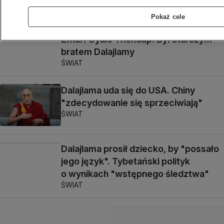
ŚWIAT
Pokaż cele
Zmarł Gyalo Thondup. Był starszym
bratem Dalajlamy
ŚWIAT
Dalajlama uda się do USA. Chiny
"zdecydowanie się sprzeciwiają"
ŚWIAT
Dalajlama prosił dziecko, by "possało
jego język". Tybetański polityk
o wynikach "wstępnego śledztwa"
ŚWIAT