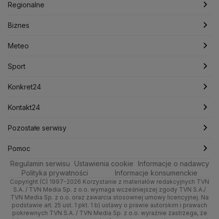
Justin Trudeau
Kanada
Koalicja Obywatelska
Polska
Filmy dokumentalne
Oglądaj Fakty
Regionalne
Konfederacja
Krajowa Administracja Skarbowa
Biznes
Podcasty
Kryptowaluty
Fakty po Faktach
Krzysztof Bosak
Krzysztof Hetman
Warszawa
Biznes
Lasy Państwowe
Lech Wałęsa
Lewica
Meteo
Artykuły
Fakty o Świecie
Łódź
Najnowsze
Meteo
Lotnisko Chopina
Lotto
Maciej Wąsik
Marcin Przydacz
Marcin Kierwiński
Marian Banaś
Sport
Newslettery
Ludzie Faktów
Katowice
Notowania
Pogoda godzinowa
Sport
Mariusz Błaszczak
Mariusz Kamiński
Mark Zuckerberg
Mateusz Morawiecki
Zdrowie
Kraków
Pieniądze
Pogoda długoterminowa
Piłka Nożna
Konkret24
Michał Kamiński
Technologia
Poznań
Nieruchomości
Pogoda na jutro
Ministerstwo Aktywów Państwowych
Tenis
Najnowsze
Kontakt24
Ministerstwo Edukacji i Nauki
Kultura i styl
Trójmiasto
Rynki
Pogoda na weekend
Kolarstwo
Polska
Najnowsze
Pozostałe serwisy
Ministerstwo Infrastruktury
Ministerstwo Kultury
Ministerstwo Obrony Narodowej
Ciekawostki
Wrocław
Dla firm
Najnowsze
Skoki Narciarskie
Świat
Gorące Tematy
TVN
Pomoc
Ministerstwo Rolnictwa
Regulamin serwisu
Quizy
Ustawienia cookie
Informacje o nadawcy
Ministerstwo Rozwoju i Technologii
Kielce
Handel
Polska
Sporty zimowe
Polityka
Wyślij zgłoszenie
Dzień Dobry TVN
Centrum pomocy
Polityka prywatności
Informacje konsumenckie
Ministerstwo Sportu i Turystyki
Copyright (C) 1997-2026 Korzystanie z materiałów redakcyjnych TVN
Tematy
Kujawsko-pomorskie
Ze świata
Prognoza
Lekkoatletyka
Zdrowie
Uwaga TVN
Ministerstwo Cyfryzacji
Test zgodności
S.A. / TVN Media Sp. z o.o. wymaga wcześniejszej zgody TVN S.A./
TVN Media Sp. z o.o. oraz zawarcia stosownej umowy licencyjnej. Na
Ministerstwo Edukacji Narodowej
Lublin
podstawie art. 25 ust. 1 pkt. 1 b) ustawy o prawie autorskim i prawach
Tech
Świat
Siatkówka
Tech
HGTV
Oglądaj na TV
Ministerstwo Finansów
pokrewnych TVN S.A. / TVN Media Sp. z o.o. wyraźnie zastrzega, że