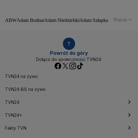
Więcej
ABW
Adam Bodnar
Adam Niedzielski
Adam Szłapka
Administracja Donalda Trumpa
Agencja Bezpieczeństwa Wewnętrznego
Agrounia
Alaksandr Łukaszenka
Aleksander Kwaśniewski
Aleksandra Dulkiewicz
Alert RCB
Powrót do góry
Ambasada USA w Polsce
Andrzej Duda
Białoruś
Dołącz do społeczności TVN24:
Bitcoin
Biuro Bezpieczeństwa Narodowego
Bliski Wschód
Bomba atomowa
Borys Budka
TVN24 na żywo
Bruksela
CBŚP
CBA
Ceny paliw
Ceny żywności
Ceny prądu
Ceny mieszkań
Chiny
Choroby zakaźne
TVN24 BiS na żywo
CIA
COVID-19
Cyberbezpieczeństwo
Daniel Obajtek
Dariusz Klimczak
Dariusz Korneluk
TVN24
Dariusz Matecki
Dariusz Wieczorek
Donald Trump
Najnowsze
TVN24+
Donald Tusk
Elon Musk
Eurojackpot
Francja
Jacek Sasin
Jacek Sutryk
Jacek Siewiera
Jan Grabiec
Świat
Programy
Fakty TVN
Jarosław Kaczyński
J.D. Vance
Joe Biden