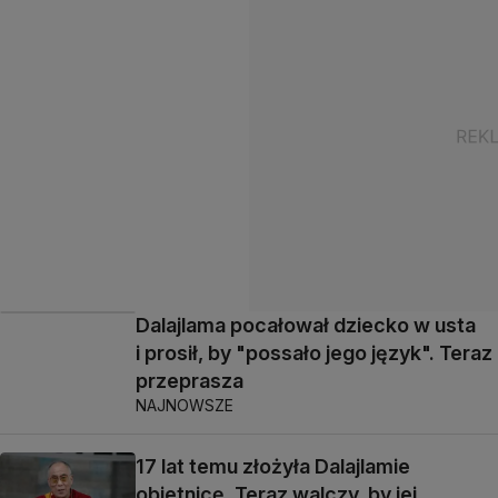
Dalajlama pocałował dziecko w usta
i prosił, by "possało jego język". Teraz
przeprasza
NAJNOWSZE
17 lat temu złożyła Dalajlamie
obietnicę. Teraz walczy, by jej