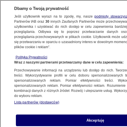
Dbamy o Twoją prywatność
Jeśli użytkownik wyrazi na to zgodę, my, nasze
podmioty stowarzys
Partnerów IAB oraz
30
innych Zaufanych Partnerów może przechowywa
użytkownika i uzyskiwać do nich dostęp w celu zapewnienia bardzi
przeglądania. Odbywa się to poprzez przetwarzanie danych os
przeglądania przechowywanych w plikach cookie. Użytkownik może udzie
DALAJLAMA XIV
się przetwarzaniu w oparciu o uzasadniony interes w dowolnym momencie
plików cookie i reklam”.
Chiny zrywają wszelkie kontakty
z prezydentem Czech
Polityka Prywatności
Wraz z naszymi partnerami przetwarzamy dane w celu zapewnienia:
ŚWIAT
Przechowywanie informacji na urządzeniu lub dostęp do nich. Tworzeni
treści. Wykorzystywanie profili w celu doboru spersonalizowanych tr
spersonalizowanych reklam. Pomiar efektywności treści. Wyko
Dalajlama o swoim następcy. "Nikt
spersonalizowanych reklam. Pomiar efektywności reklam. Rozumienie o
inny nie ma uprawnień"
kombinacji danych z różnych źródeł. Rozwój i ulepszanie usług. Wykor
ŚWIAT
do wyboru reklam.
Lista partnerów (dostawców)
Dalajlama wskazuje, gdzie urodzi się
Akceptuję
jego następca