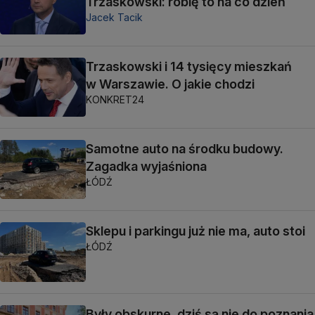
Trzaskowski: robię to na co dzień
Jacek Tacik
Trzaskowski i 14 tysięcy mieszkań
w Warszawie. O jakie chodzi
KONKRET24
Samotne auto na środku budowy.
Zagadka wyjaśniona
ŁÓDŹ
Sklepu i parkingu już nie ma, auto stoi
ŁÓDŹ
Były obskurne, dziś są nie do poznania