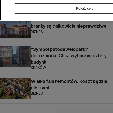
Pokaż cele
Resort: twierdzenia o niszczeniu
branży są całkowicie nieprawdziwe
BIZNES
"Symbol patodeweloperki"
do rozbiórki. Chcą wyburzyć cztery
budynki
KRAKÓW
Wielka fala remontów. Koszt będzie
olbrzymi
BIZNES