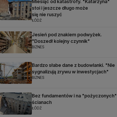
Miesiąc od katastrofy. "Katarzyna"
stoi i jeszcze długo może
się nie ruszyć
ŁÓDŹ
Jesień pod znakiem podwyżek.
"Doszedł kolejny czynnik"
BIZNES
Bardzo słabe dane z budowlanki. "Nie
sygnalizują zrywu w inwestycjach"
BIZNES
Bez fundamentów i na "pożyczonych"
ścianach
ŁÓDŹ