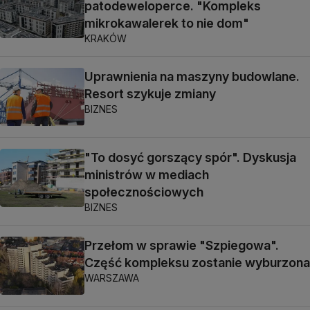
patodeweloperce. "Kompleks
mikrokawalerek to nie dom"
KRAKÓW
Uprawnienia na maszyny budowlane.
Resort szykuje zmiany
BIZNES
"To dosyć gorszący spór". Dyskusja
ministrów w mediach
społecznościowych
BIZNES
Przełom w sprawie "Szpiegowa".
Część kompleksu zostanie wyburzona
WARSZAWA