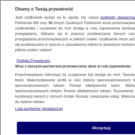
Dbamy o Twoją prywatność
Jeśli użytkownik wyrazi na to zgodę, my, nasze
podmioty stowarzys
Partnerów IAB oraz
30
innych Zaufanych Partnerów może przechowywa
użytkownika i uzyskiwać do nich dostęp w celu zapewnienia bardzi
przeglądania. Odbywa się to poprzez przetwarzanie danych os
przeglądania przechowywanych w plikach cookie. Użytkownik może udzie
BUDOWNICTWO
się przetwarzaniu w oparciu o uzasadniony interes w dowolnym momencie
plików cookie i reklam”.
"Potrzeby Polski lokalnej są inne".
Ministra broni poprawek do ustawy
Polityka Prywatności
Wraz z naszymi partnerami przetwarzamy dane w celu zapewnienia:
BIZNES
Przechowywanie informacji na urządzeniu lub dostęp do nich. Tworzeni
treści. Wykorzystywanie profili w celu doboru spersonalizowanych tr
spersonalizowanych reklam. Pomiar efektywności treści. Wyko
Rynek "w stanie hibernacji". Ceny
spersonalizowanych reklam. Pomiar efektywności reklam. Rozumienie o
sięgnęły sufitu
kombinacji danych z różnych źródeł. Rozwój i ulepszanie usług. Wykor
BIZNES
do wyboru reklam.
Lista partnerów (dostawców)
"To jest plaga"
Akceptuję
Joanna Rubin-Sobolewska