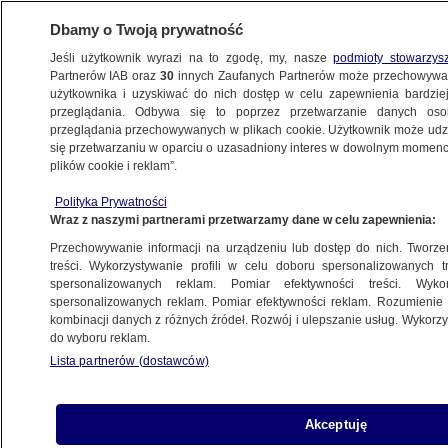
Dbamy o Twoją prywatność
Jeśli użytkownik wyrazi na to zgodę, my, nasze
podmioty stowarzys
Partnerów IAB oraz
30
innych Zaufanych Partnerów może przechowywa
użytkownika i uzyskiwać do nich dostęp w celu zapewnienia bardzi
przeglądania. Odbywa się to poprzez przetwarzanie danych os
przeglądania przechowywanych w plikach cookie. Użytkownik może udzie
BUDOWNICTWO
się przetwarzaniu w oparciu o uzasadniony interes w dowolnym momencie
plików cookie i reklam”.
Dach sali gimnastycznej runął
na uczennice, zginęło 11 osób
Polityka Prywatności
Wraz z naszymi partnerami przetwarzamy dane w celu zapewnienia:
ŚWIAT
Przechowywanie informacji na urządzeniu lub dostęp do nich. Tworzeni
treści. Wykorzystywanie profili w celu doboru spersonalizowanych tr
Było jedno mieszkanie, są trzy.
spersonalizowanych reklam. Pomiar efektywności treści. Wyko
"Prawo tego nie zabrania", ale są
spersonalizowanych reklam. Pomiar efektywności reklam. Rozumienie o
kombinacji danych z różnych źródeł. Rozwój i ulepszanie usług. Wykor
pewne warunki
do wyboru reklam.
BIAŁYSTOK
Lista partnerów (dostawców)
Katastrofa podczas prac
Akceptuję
budowlanych. Zawaliła się ściana,