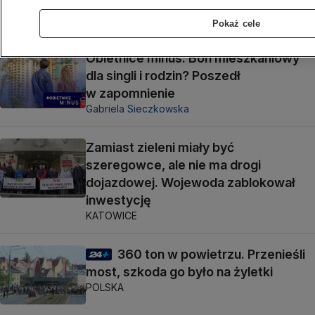
zginął 32-latek. Dom do rozbiórki
ŁÓDŹ
Pokaż cele
Obietnice minus. Bon mieszkaniowy
dla singli i rodzin? Poszedł
w zapomnienie
Gabriela Sieczkowska
Zamiast zieleni miały być
szeregowce, ale nie ma drogi
dojazdowej. Wojewoda zablokował
inwestycję
KATOWICE
360 ton w powietrzu. Przenieśli
most, szkoda go było na żyletki
POLSKA