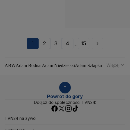
1
2
3
4
15
...
Więcej
ABW
Adam Bodnar
Adam Niedzielski
Adam Szłapka
Administracja Donalda Trumpa
Agencja Bezpieczeństwa Wewnętrznego
Agrounia
Alaksandr Łukaszenka
Aleksander Kwaśniewski
Aleksandra Dulkiewicz
Alert RCB
Powrót do góry
Ambasada USA w Polsce
Andrzej Duda
Białoruś
Dołącz do społeczności TVN24:
Bitcoin
Biuro Bezpieczeństwa Narodowego
Bliski Wschód
Bomba atomowa
Borys Budka
TVN24 na żywo
Bruksela
CBŚP
CBA
Ceny paliw
Ceny żywności
Ceny prądu
Ceny mieszkań
Chiny
Choroby zakaźne