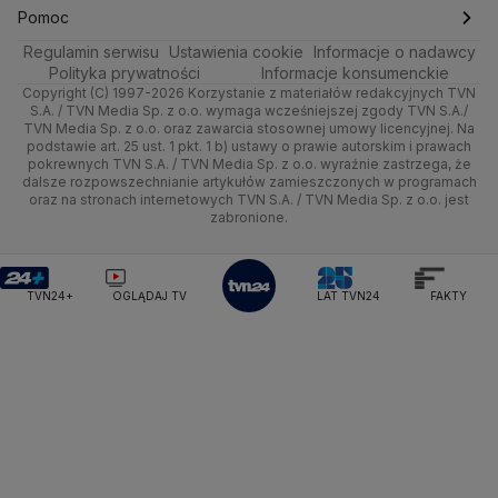
Ministerstwo Obrony Narodowej
Ciekawostki
Wrocław
Dla firm
Najnowsze
Skoki Narciarskie
Świat
Gorące Tematy
TVN
Pomoc
Ministerstwo Rolnictwa
Regulamin serwisu
Quizy
Ustawienia cookie
Informacje o nadawcy
Ministerstwo Rozwoju i Technologii
Kielce
Handel
Polska
Sporty zimowe
Polityka
Wyślij zgłoszenie
Dzień Dobry TVN
Centrum pomocy
Polityka prywatności
Informacje konsumenckie
Ministerstwo Sportu i Turystyki
Copyright (C) 1997-2026 Korzystanie z materiałów redakcyjnych TVN
Tematy
Kujawsko-pomorskie
Ze świata
Prognoza
Lekkoatletyka
Zdrowie
Uwaga TVN
Ministerstwo Cyfryzacji
Test zgodności
S.A. / TVN Media Sp. z o.o. wymaga wcześniejszej zgody TVN S.A./
TVN Media Sp. z o.o. oraz zawarcia stosownej umowy licencyjnej. Na
Ministerstwo Edukacji Narodowej
Lublin
podstawie art. 25 ust. 1 pkt. 1 b) ustawy o prawie autorskim i prawach
Tech
Świat
Siatkówka
Tech
HGTV
Oglądaj na TV
Ministerstwo Finansów
pokrewnych TVN S.A. / TVN Media Sp. z o.o. wyraźnie zastrzega, że
dalsze rozpowszechnianie artykułów zamieszczonych w programach
Ministerstwo Klimatu i Środowiska
Lubuskie
Moto
Nauka
F1
Nauka
TVN Turbo
Zrealizuj voucher
oraz na stronach internetowych TVN S.A. / TVN Media Sp. z o.o. jest
Ministerstwo Nauki i Szkolnictwa Wyższego
zabronione.
Olsztyn
Dla seniora
Ciekawostki
Ministerstwo Sprawiedliwości
Rozrywka
TVN Style
Ministerstwo Rodziny, Pracy i Polityki Społecznej
Opole
Turystyka
Podróże
TVN7
Ministerstwo Spraw Zagranicznych
Moskwa
TVN24+
OGLĄDAJ TV
LAT TVN24
FAKTY
Naczelny Sąd Administracyjny
Rzeszów
Smog
TTV
Najwyższa Izba Kontroli
Szczecin
Narodowe Centrum Badań i Rozwoju
Narodowy Bank Polski
Narodowy Fundusz Zdrowia
Białystok
NASA
NATO
Niemcy
Nord Stream 2
Nowa Lewica
Ordo Iuris
Organizacja Narodów Zjednoczonych
Orlen
Parlament Europejski