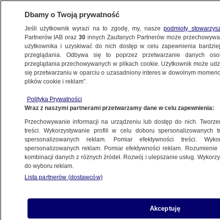
Dbamy o Twoją prywatność
Jeśli użytkownik wyrazi na to zgodę, my, nasze
podmioty stowarzys
Partnerów IAB oraz
30
innych Zaufanych Partnerów może przechowywa
użytkownika i uzyskiwać do nich dostęp w celu zapewnienia bardzi
przeglądania. Odbywa się to poprzez przetwarzanie danych os
przeglądania przechowywanych w plikach cookie. Użytkownik może udzie
BRONISŁAW KOMOROWSKI
się przetwarzaniu w oparciu o uzasadniony interes w dowolnym momencie
plików cookie i reklam”.
Nie będzie Chanuki w Pałacu
Prezydenckim? Ambasador USA
Polityka Prywatności
Wraz z naszymi partnerami przetwarzamy dane w celu zapewnienia:
reaguje
POLSKA
Przechowywanie informacji na urządzeniu lub dostęp do nich. Tworzeni
treści. Wykorzystywanie profili w celu doboru spersonalizowanych tr
spersonalizowanych reklam. Pomiar efektywności treści. Wyko
Weta Nawrockiego. Tak wypada na tle
spersonalizowanych reklam. Pomiar efektywności reklam. Rozumienie o
kombinacji danych z różnych źródeł. Rozwój i ulepszanie usług. Wykor
swoich poprzedników
do wyboru reklam.
POLSKA
Lista partnerów (dostawców)
Nowe prace byłych prezydentów.
Akceptuję
Nie tylko Andrzej Duda szedł