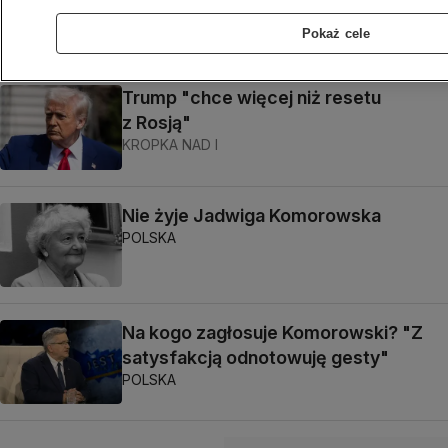
do biznesu
Pokaż cele
BIZNES
Trump "chce więcej niż resetu
z Rosją"
KROPKA NAD I
Nie żyje Jadwiga Komorowska
POLSKA
Na kogo zagłosuje Komorowski? "Z
satysfakcją odnotowuję gesty"
POLSKA