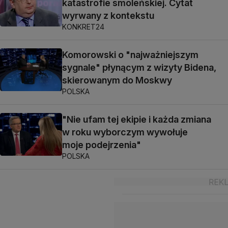
katastrofie smoleńskiej. Cytat
wyrwany z kontekstu
KONKRET24
Komorowski o "najważniejszym
sygnale" płynącym z wizyty Bidena,
skierowanym do Moskwy
POLSKA
"Nie ufam tej ekipie i każda zmiana
w roku wyborczym wywołuje
moje podejrzenia"
POLSKA