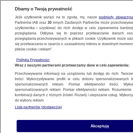
Dbamy o Twoją prywatność
Jeśli użytkownik wyrazi na to zgodę, my, nasze
podmioty stowarzys
Partnerów IAB oraz
30
innych Zaufanych Partnerów może przechowywa
użytkownika i uzyskiwać do nich dostęp w celu zapewnienia bardzi
przeglądania. Odbywa się to poprzez przetwarzanie danych os
przeglądania przechowywanych w plikach cookie. Użytkownik może udzie
MAIA SANDU
się przetwarzaniu w oparciu o uzasadniony interes w dowolnym momencie
plików cookie i reklam”.
Miał 16 paszportów, ukrywał się w 22
krajach. "Przekręt stulecia"
Polityka Prywatności
Wraz z naszymi partnerami przetwarzamy dane w celu zapewnienia:
ŚWIAT
Przechowywanie informacji na urządzeniu lub dostęp do nich. Tworzeni
treści. Wykorzystywanie profili w celu doboru spersonalizowanych tr
spersonalizowanych reklam. Pomiar efektywności treści. Wyko
Zjednoczenie dwóch europejskich
spersonalizowanych reklam. Pomiar efektywności reklam. Rozumienie o
państw? "Spójrzcie, co dzieje się
kombinacji danych z różnych źródeł. Rozwój i ulepszanie usług. Wykor
do wyboru reklam.
na świecie"
Lista partnerów (dostawców)
ŚWIAT
Władze Gruzji nie pogratulowały
Akceptuję
Mołdawii. "Poczekamy, zobaczymy"