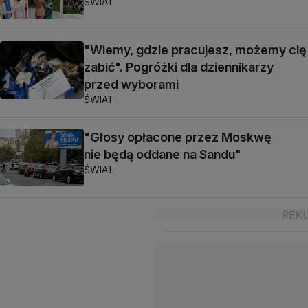
ŚWIAT
"Wiemy, gdzie pracujesz, możemy cię
zabić". Pogróżki dla dziennikarzy
przed wyborami
ŚWIAT
"Głosy opłacone przez Moskwę
nie będą oddane na Sandu"
ŚWIAT