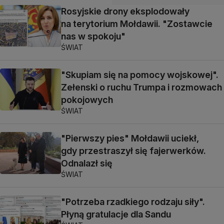
Rosyjskie drony eksplodowały
na terytorium Mołdawii. "Zostawcie
nas w spokoju"
ŚWIAT
"Skupiam się na pomocy wojskowej".
Zełenski o ruchu Trumpa i rozmowach
pokojowych
ŚWIAT
"Pierwszy pies" Mołdawii uciekł,
gdy przestraszył się fajerwerków.
Odnalazł się
ŚWIAT
"Potrzeba rzadkiego rodzaju siły".
Płyną gratulacje dla Sandu