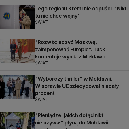
Tego regionu Kreml nie odpuści. "Nikt
tu nie chce wojny"
ŚWIAT
"Rozwścieczyć Moskwę,
zaimponować Europie". Tusk
komentuje wyniki z Mołdawii
ŚWIAT
"Wyborczy thriller" w Mołdawii.
W sprawie UE zdecydował niecały
procent
ŚWIAT
"Pieniądze, jakich dotąd nikt
nie używał" płyną do Mołdawii