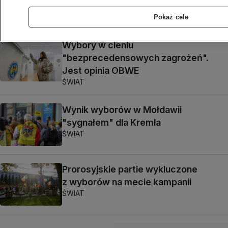
ŚWIAT
Pokaż cele
Wybory w cieniu
"bezprecedensowych zagrożeń".
Jest opinia OBWE
ŚWIAT
Wynik wyborów w Mołdawii
"sygnałem" dla Kremla
ŚWIAT
Prorosyjskie partie wykluczone
z wyborów na mecie kampanii
ŚWIAT