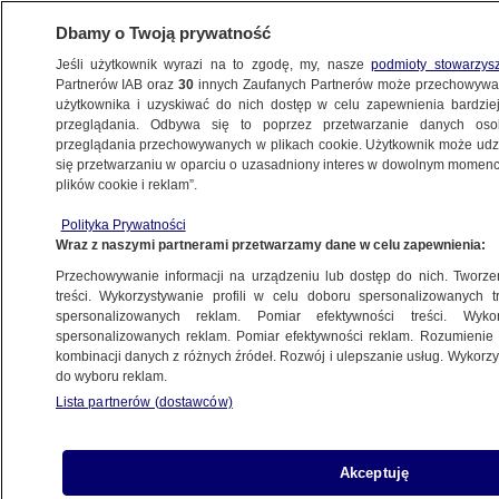
Dbamy o Twoją prywatność
Jeśli użytkownik wyrazi na to zgodę, my, nasze
podmioty stowarzys
Partnerów IAB oraz
30
innych Zaufanych Partnerów może przechowywa
użytkownika i uzyskiwać do nich dostęp w celu zapewnienia bardzi
przeglądania. Odbywa się to poprzez przetwarzanie danych os
przeglądania przechowywanych w plikach cookie. Użytkownik może udzie
BASZAR AL-ASAD
się przetwarzaniu w oparciu o uzasadniony interes w dowolnym momencie
plików cookie i reklam”.
Odkryto tajny program broni
chemicznej. Zatrzymano 18 osób
Polityka Prywatności
Wraz z naszymi partnerami przetwarzamy dane w celu zapewnienia:
ŚWIAT
Przechowywanie informacji na urządzeniu lub dostęp do nich. Tworzeni
treści. Wykorzystywanie profili w celu doboru spersonalizowanych tr
spersonalizowanych reklam. Pomiar efektywności treści. Wyko
Bilal Hasan al-Dżasim zginął
spersonalizowanych reklam. Pomiar efektywności reklam. Rozumienie o
w amerykańskim ataku. Odwet
kombinacji danych z różnych źródeł. Rozwój i ulepszanie usług. Wykor
do wyboru reklam.
za zasadzkę
Lista partnerów (dostawców)
ŚWIAT
USA zaatakowały w Syrii. Celem
Akceptuję
bojownicy ISIS