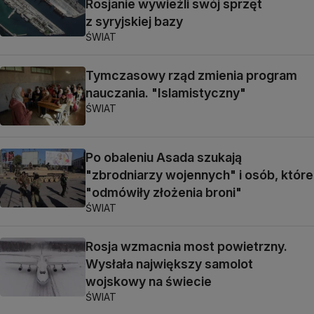
Rosjanie wywieźli swój sprzęt
z syryjskiej bazy
ŚWIAT
Tymczasowy rząd zmienia program
nauczania. "Islamistyczny"
ŚWIAT
Po obaleniu Asada szukają
"zbrodniarzy wojennych" i osób, które
"odmówiły złożenia broni"
ŚWIAT
Rosja wzmacnia most powietrzny.
Wysłała największy samolot
wojskowy na świecie
ŚWIAT