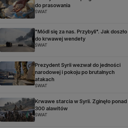
do prasowania
ŚWIAT
"Módl się za nas. Przybyli". Jak doszło
do krwawej wendety
ŚWIAT
Prezydent Syrii wezwał do jedności
narodowej i pokoju po brutalnych
atakach
ŚWIAT
Krwawe starcia w Syrii. Zginęło ponad
300 alawitów
ŚWIAT