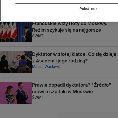
ŚWIAT
Pokaż cele
Francuskie wizy i loty do Moskwy.
Reżim szykuje się na najgorsze
ŚWIAT
Dyktator w złotej klatce. Co się dzieje
z Asadem i jego rodziną?
Maciej Wacławik
Prawie dopadli dyktatora? "Źródło"
mówi o szpitalu w Moskwie
ŚWIAT