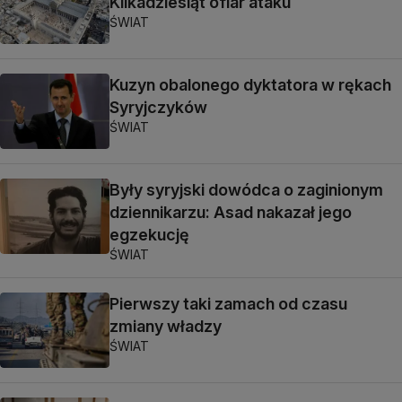
Kilkadziesiąt ofiar ataku
ŚWIAT
Kuzyn obalonego dyktatora w rękach
Syryjczyków
ŚWIAT
Były syryjski dowódca o zaginionym
dziennikarzu: Asad nakazał jego
egzekucję
ŚWIAT
Pierwszy taki zamach od czasu
zmiany władzy
ŚWIAT