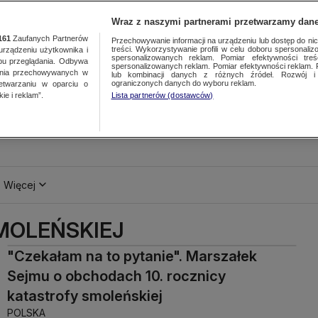
Wraz z naszymi partnerami przetwarzamy dane
161
Zaufanych Partnerów
Przechowywanie informacji na urządzeniu lub dostęp do nich.
treści. Wykorzystywanie profili w celu doboru spersonalizo
ządzeniu użytkownika i
spersonalizowanych reklam. Pomiar efektywności treś
bu przeglądania. Odbywa
spersonalizowanych reklam. Pomiar efektywności reklam. 
ania przechowywanych w
lub kombinacji danych z różnych źródeł. Rozwój i 
ograniczonych danych do wyboru reklam.
zetwarzaniu w oparciu o
ie i reklam”.
Lista partnerów (dostawców)
Więcej
SMOLEŃSKIEJ
"Czekałam na to pytanie". Marszałek
Sejmu o obchodach 10. rocznicy
katastrofy smoleńskiej
POLSKA