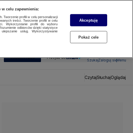
 w celu zapewnienia:
 Tworzenie profili w celu personalizacji
Akceptuję
wanych treści. Tworzenie profili w celu
ci. Wykorzystanie profili do wyboru
Rozumienie odbiorców dzięki statystyce
ulepszanie usług. Wykorzystywanie
Pokaż cele
SUBSKRYBUJ
Przejdź do
Szukaj
Zaloguj się
Menu
Czytaj
Słuchaj
Oglądaj