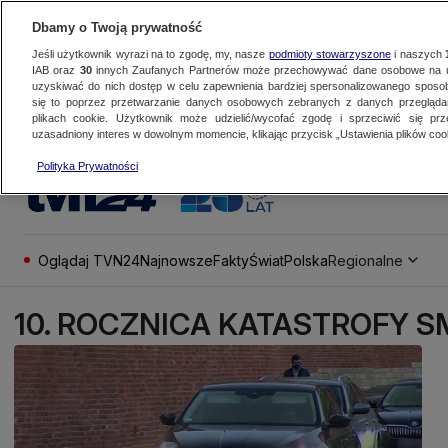
Dbamy o Twoją prywatność
Jeśli użytkownik wyrazi na to zgodę, my, nasze
podmioty stowarzyszone
i naszych
IAB oraz
30
innych Zaufanych Partnerów może przechowywać dane osobowe na ur
uzyskiwać do nich dostęp w celu zapewnienia bardziej spersonalizowanego sposo
się to poprzez przetwarzanie danych osobowych zebranych z danych przegląd
plikach cookie. Użytkownik może udzielić/wycofać zgodę i sprzeciwić się pr
uzasadniony interes w dowolnym momencie, klikając przycisk „Ustawienia plików cook
Polityka Prywatności
Oglądaj TVN24
Najnowsze
Fakty
Świat
Polska
Regionalne
10. ROCZNICA KATASTROFY 