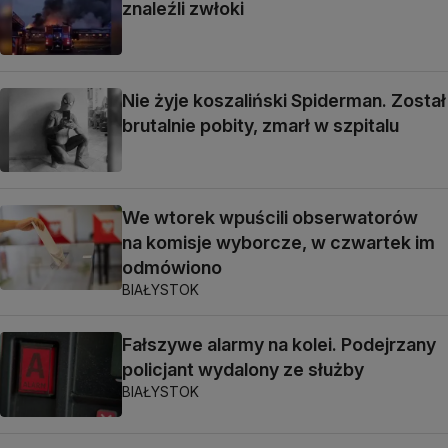
znaleźli zwłoki
Nie żyje koszaliński Spiderman. Został
brutalnie pobity, zmarł w szpitalu
We wtorek wpuścili obserwatorów
na komisje wyborcze, w czwartek im
odmówiono
BIAŁYSTOK
Fałszywe alarmy na kolei. Podejrzany
policjant wydalony ze służby
BIAŁYSTOK