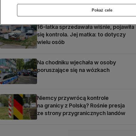
Pokaż cele
16-latka sprzedawała wiśnie, pojawiła
się kontrola. Jej matka: to dotyczy
wielu osób
Na chodniku wjechała w osoby
poruszające się na wózkach
Niemcy przywrócą kontrole
na granicy z Polską? Rośnie presja
ze strony przygranicznych landów