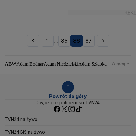
1
85
86
87
...
Więcej
ABW
Adam Bodnar
Adam Niedzielski
Adam Szłapka
Administracja Donalda Trumpa
Agencja Bezpieczeństwa Wewnętrznego
Agrounia
Alaksandr Łukaszenka
Aleksander Kwaśniewski
Aleksandra Dulkiewicz
Alert RCB
Powrót do góry
Ambasada USA w Polsce
Andrzej Duda
Białoruś
Dołącz do społeczności TVN24:
Bitcoin
Biuro Bezpieczeństwa Narodowego
Bliski Wschód
Bomba atomowa
Borys Budka
TVN24 na żywo
Bruksela
CBŚP
CBA
Ceny paliw
Ceny żywności
Ceny prądu
Ceny mieszkań
Chiny
Choroby zakaźne
TVN24 BiS na żywo