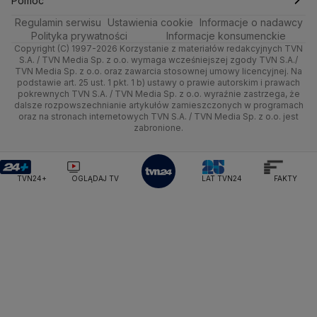
Pomoc
Ministerstwo Rolnictwa
Regulamin serwisu
Quizy
Ustawienia cookie
Informacje o nadawcy
Ministerstwo Rozwoju i Technologii
Kielce
Handel
Polska
Sporty zimowe
Polityka
Wyślij zgłoszenie
Dzień Dobry TVN
Centrum pomocy
Polityka prywatności
Informacje konsumenckie
Ministerstwo Sportu i Turystyki
Copyright (C) 1997-2026 Korzystanie z materiałów redakcyjnych TVN
Tematy
Kujawsko-pomorskie
Ze świata
Prognoza
Lekkoatletyka
Zdrowie
Uwaga TVN
Ministerstwo Cyfryzacji
Test zgodności
S.A. / TVN Media Sp. z o.o. wymaga wcześniejszej zgody TVN S.A./
TVN Media Sp. z o.o. oraz zawarcia stosownej umowy licencyjnej. Na
Ministerstwo Edukacji Narodowej
Lublin
podstawie art. 25 ust. 1 pkt. 1 b) ustawy o prawie autorskim i prawach
Tech
Świat
Siatkówka
Tech
HGTV
Oglądaj na TV
Ministerstwo Finansów
pokrewnych TVN S.A. / TVN Media Sp. z o.o. wyraźnie zastrzega, że
dalsze rozpowszechnianie artykułów zamieszczonych w programach
Ministerstwo Klimatu i Środowiska
Lubuskie
Moto
Nauka
F1
Nauka
TVN Turbo
Zrealizuj voucher
oraz na stronach internetowych TVN S.A. / TVN Media Sp. z o.o. jest
Ministerstwo Nauki i Szkolnictwa Wyższego
zabronione.
Olsztyn
Dla seniora
Ciekawostki
Ministerstwo Sprawiedliwości
Rozrywka
TVN Style
Ministerstwo Rodziny, Pracy i Polityki Społecznej
Opole
Turystyka
Podróże
TVN7
Ministerstwo Spraw Zagranicznych
Moskwa
TVN24+
OGLĄDAJ TV
LAT TVN24
FAKTY
Naczelny Sąd Administracyjny
Rzeszów
Smog
TTV
Najwyższa Izba Kontroli
Szczecin
Narodowe Centrum Badań i Rozwoju
Narodowy Bank Polski
Narodowy Fundusz Zdrowia
Białystok
NASA
NATO
Niemcy
Nord Stream 2
Nowa Lewica
Ordo Iuris
Organizacja Narodów Zjednoczonych
Orlen
Parlament Europejski
Partia Demokratyczna USA
Partia Republikańska