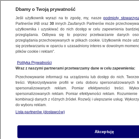
Dbamy o Twoją prywatność
Jeśli użytkownik wyrazi na to zgodę, my, nasze
podmioty stowarzys
Partnerów IAB oraz
30
innych Zaufanych Partnerów może przechowywa
użytkownika i uzyskiwać do nich dostęp w celu zapewnienia bardzi
przeglądania. Odbywa się to poprzez przetwarzanie danych os
przeglądania przechowywanych w plikach cookie. Użytkownik może udzie
SZCZECIN
się przetwarzaniu w oparciu o uzasadniony interes w dowolnym momencie
plików cookie i reklam”.
Zderzenie autobusu PKS z młodzieżą
i ciężarówki. Zatrzymany kierowca,
Polityka Prywatności
Wraz z naszymi partnerami przetwarzamy dane w celu zapewnienia:
jest śledztwo prokuratury
Przechowywanie informacji na urządzeniu lub dostęp do nich. Tworzeni
treści. Wykorzystywanie profili w celu doboru spersonalizowanych tr
spersonalizowanych reklam. Pomiar efektywności treści. Wyko
NIK: 7 miliardów zł wydano na puste
spersonalizowanych reklam. Pomiar efektywności reklam. Rozumienie o
łóżka, Polska nie była przygotowana
kombinacji danych z różnych źródeł. Rozwój i ulepszanie usług. Wykor
do wyboru reklam.
do walki z COVID
Lista partnerów (dostawców)
POLSKA
Wybuch w mieszkaniu, trzy osoby
Akceptuję
poszkodowane