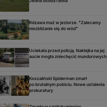
Jedna osoba ranna
Rdzawa maź w jeziorze. "Zalecamy
niezbliżanie się do wód"
Uciekała przed policją. Naklejka na jej
aucie mogła zniechęcić mundurowych
Koszaliński Spiderman zmarł
po brutalnym pobiciu. Nowe ustalenia
prokuratury
Zmarła w szpitalu miesiąc