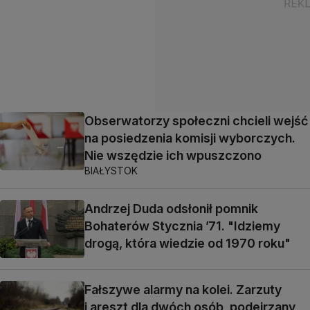
Obserwatorzy społeczni chcieli wejść
na posiedzenia komisji wyborczych.
Nie wszędzie ich wpuszczono
BIAŁYSTOK
Andrzej Duda odsłonił pomnik
Bohaterów Stycznia ’71. "Idziemy
drogą, która wiedzie od 1970 roku"
Fałszywe alarmy na kolei. Zarzuty
i areszt dla dwóch osób, podejrzany