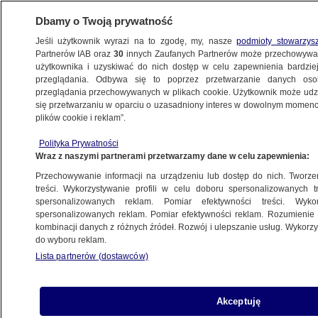
Dbamy o Twoją prywatność
Jeśli użytkownik wyrazi na to zgodę, my, nasze
podmioty stowarzys
Partnerów IAB oraz
30
innych Zaufanych Partnerów może przechowywa
użytkownika i uzyskiwać do nich dostęp w celu zapewnienia bardzi
przeglądania. Odbywa się to poprzez przetwarzanie danych os
przeglądania przechowywanych w plikach cookie. Użytkownik może udzie
ŚWIAT
się przetwarzaniu w oparciu o uzasadniony interes w dowolnym momencie
plików cookie i reklam”.
"Szereg zobowiązań" i potężne kwoty.
Polityka Prywatności
Media: warunki nowej wersji umowy
Wraz z naszymi partnerami przetwarzamy dane w celu zapewnienia:
jeszcze cięższe dla Ukrainy
Przechowywanie informacji na urządzeniu lub dostęp do nich. Tworzeni
treści. Wykorzystywanie profili w celu doboru spersonalizowanych tr
23.02.2025, 09:19
spersonalizowanych reklam. Pomiar efektywności treści. Wyko
spersonalizowanych reklam. Pomiar efektywności reklam. Rozumienie o
kombinacji danych z różnych źródeł. Rozwój i ulepszanie usług. Wykor
Udostępnij
do wyboru reklam.
Lista partnerów (dostawców)
Akceptuję