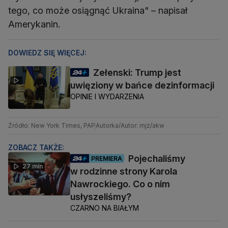
tego, co może osiągnąć Ukraina" – napisał
Amerykanin.
DOWIEDZ SIĘ WIĘCEJ:
Zełenski: Trump jest
uwięziony w bańce dezinformacji
OPINIE I WYDARZENIA
Źródło: New York Times, PAP
Autorka/Autor: mjz/akw
ZOBACZ TAKŻE:
Pojechaliśmy
PREMIERA
27 min
w rodzinne strony Karola
Nawrockiego. Co o nim
usłyszeliśmy?
CZARNO NA BIAŁYM