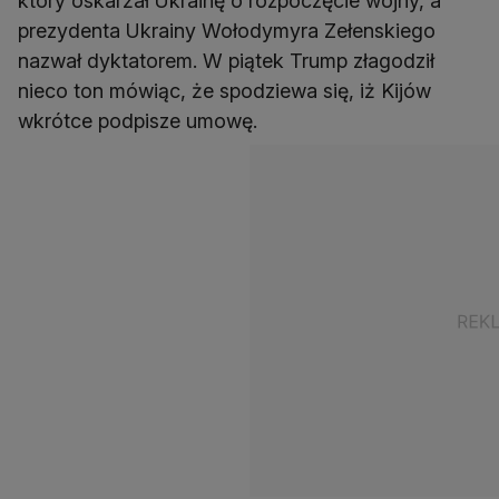
który oskarżał Ukrainę o rozpoczęcie wojny, a
prezydenta Ukrainy Wołodymyra Zełenskiego
nazwał dyktatorem. W piątek Trump złagodził
nieco ton mówiąc, że spodziewa się, iż Kijów
wkrótce podpisze umowę.