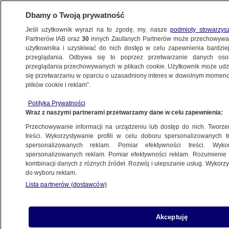
Dbamy o Twoją prywatność
Jeśli użytkownik wyrazi na to zgodę, my, nasze
podmioty stowarzys
Partnerów IAB oraz
30
innych Zaufanych Partnerów może przechowywa
użytkownika i uzyskiwać do nich dostęp w celu zapewnienia bardzi
przeglądania. Odbywa się to poprzez przetwarzanie danych os
przeglądania przechowywanych w plikach cookie. Użytkownik może udzie
ŚWIAT
się przetwarzaniu w oparciu o uzasadniony interes w dowolnym momencie
plików cookie i reklam”.
Harry i Meghan w "niemal katastrofalnym
Polityka Prywatności
pościgu samochodowym"
Wraz z naszymi partnerami przetwarzamy dane w celu zapewnienia:
Przechowywanie informacji na urządzeniu lub dostęp do nich. Tworzeni
17.05.2023, 16:54
treści. Wykorzystywanie profili w celu doboru spersonalizowanych tr
spersonalizowanych reklam. Pomiar efektywności treści. Wyko
spersonalizowanych reklam. Pomiar efektywności reklam. Rozumienie o
Udostępnij
kombinacji danych z różnych źródeł. Rozwój i ulepszanie usług. Wykor
do wyboru reklam.
Lista partnerów (dostawców)
Akceptuję