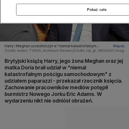
Pokaż cele
Harry i Meghan uczestniczyli w "niemal katastrofalnym
Więcej
pościgu samochodowym" - przekazał rzecznik księcia
Źródło wideo: TVN24, Archiwum Reuters
Źródło zdj. gł.: MEGA/GC Images
Brytyjski książę Harry, jego żona Meghan oraz jej
matka Doria brali udział w "niemal
katastrofalnym pościgu samochodowym" z
udziałem paparazzi - przekazał rzecznik księcia.
Zachowanie pracowników mediów potępił
burmistrz Nowego Jorku Eric Adams. W
wydarzeniu nikt nie odniósł obrażeń.