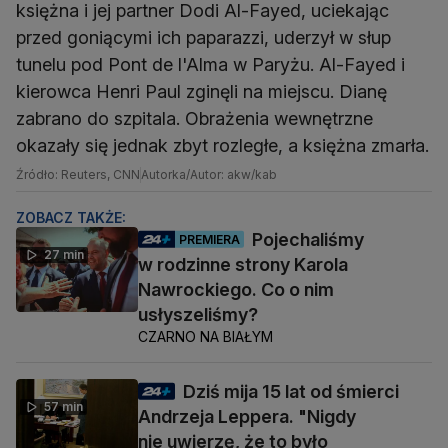
księżna i jej partner Dodi Al-Fayed, uciekając
przed goniącymi ich paparazzi, uderzył w słup
tunelu pod Pont de l'Alma w Paryżu. Al-Fayed i
kierowca Henri Paul zginęli na miejscu. Dianę
zabrano do szpitala. Obrażenia wewnętrzne
okazały się jednak zbyt rozległe, a księżna zmarła.
Źródło: Reuters, CNN
Autorka/Autor: akw/kab
ZOBACZ TAKŻE:
Pojechaliśmy
PREMIERA
27 min
w rodzinne strony Karola
Nawrockiego. Co o nim
usłyszeliśmy?
CZARNO NA BIAŁYM
Dziś mija 15 lat od śmierci
57 min
Andrzeja Leppera. "Nigdy
nie uwierzę, że to było