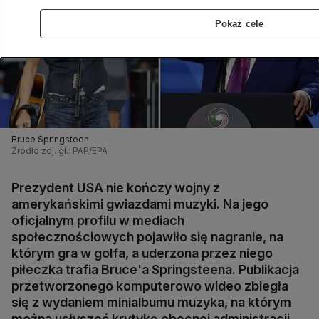
Pokaż cele
Bruce Springsteen
Źródło zdj. gł.: PAP/EPA
Prezydent USA nie kończy wojny z
amerykańskimi gwiazdami muzyki. Na jego
oficjalnym profilu w mediach
społecznościowych pojawiło się nagranie, na
którym gra w golfa, a uderzona przez niego
piłeczka trafia Bruce'a Springsteena. Publikacja
przetworzonego komputerowo wideo zbiegła
się z wydaniem minialbumu muzyka, na którym
można usłyszeć krytykę obecnej administracji