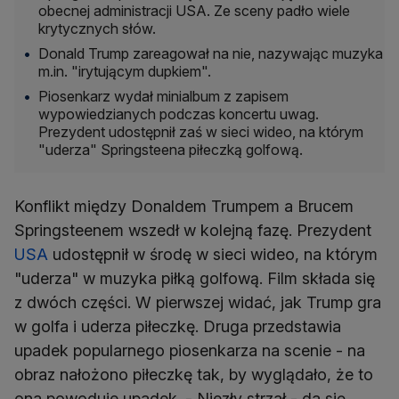
obecnej administracji USA. Ze sceny padło wiele
krytycznych słów.
Donald Trump zareagował na nie, nazywając muzyka
m.in. "irytującym dupkiem".
Piosenkarz wydał minialbum z zapisem
wypowiedzianych podczas koncertu uwag.
Prezydent udostępnił zaś w sieci wideo, na którym
"uderza" Springsteena piłeczką golfową.
Konflikt między Donaldem Trumpem a Brucem
Springsteenem wszedł w kolejną fazę. Prezydent
USA
udostępnił w środę w sieci wideo, na którym
"uderza" w muzyka piłką golfową. Film składa się
z dwóch części. W pierwszej widać, jak Trump gra
w golfa i uderza piłeczkę. Druga przedstawia
upadek popularnego piosenkarza na scenie - na
obraz nałożono piłeczkę tak, by wyglądało, że to
ona powoduje upadek. - Niezły strzał - da się