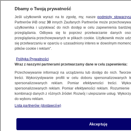
Dbamy o Twoją prywatność
Jeśli użytkownik wyrazi na to zgodę, my, nasze
podmioty stowarzys
Partnerów IAB oraz
30
innych Zaufanych Partnerów może przechowywa
użytkownika i uzyskiwać do nich dostęp w celu zapewnienia bardzi
przeglądania. Odbywa się to poprzez przetwarzanie danych os
przeglądania przechowywanych w plikach cookie. Użytkownik może udzie
ŚWIAT
się przetwarzaniu w oparciu o uzasadniony interes w dowolnym momencie
plików cookie i reklam”.
Trump, piłka golfowa i upadający
Polityka Prywatności
Springsteen. To wideo z oficjalnego konta
Wraz z naszymi partnerami przetwarzamy dane w celu zapewnienia:
prezydenta
Przechowywanie informacji na urządzeniu lub dostęp do nich. Tworzeni
treści. Wykorzystywanie profili w celu doboru spersonalizowanych tr
22.05.2025, 17:43
spersonalizowanych reklam. Pomiar efektywności treści. Wyko
spersonalizowanych reklam. Pomiar efektywności reklam. Rozumienie o
kombinacji danych z różnych źródeł. Rozwój i ulepszanie usług. Wykor
Posłuchaj artykułu
do wyboru reklam.
Czyta lektor AI
Lista partnerów (dostawców)
Akceptuję