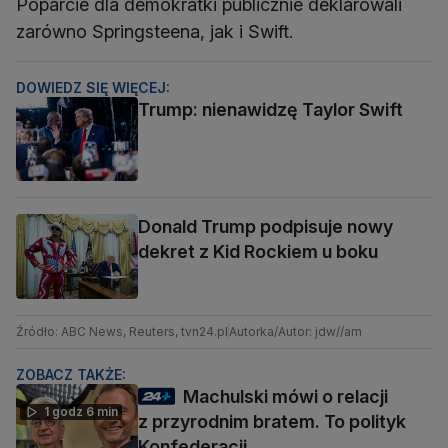
Poparcie dla demokratki publicznie deklarowali
zarówno Springsteena, jak i Swift.
DOWIEDZ SIĘ WIĘCEJ:
Trump: nienawidzę Taylor Swift
Donald Trump podpisuje nowy
dekret z Kid Rockiem u boku
Źródło: ABC News, Reuters, tvn24.pl
Autorka/Autor: jdw//am
ZOBACZ TAKŻE:
Machulski mówi o relacji
1 godz 6 min
z przyrodnim bratem. To polityk
Konfederacji