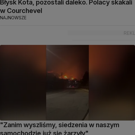
Błysk Kota, pozostali daleko. Polacy skakali
w Courchevel
NAJNOWSZE
"Zanim wyszliśmy, siedzenia w naszym
samochodzie już się żarzyły"