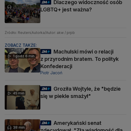
Dlaczego widoczność osób
LGBTQ+ jest ważna?
Źródło: Reuters
Autorka/Autor: akw / prpb
ZOBACZ TAKŻE:
Machulski mówi o relacji
1 godz 6 min
z przyrodnim bratem. To polityk
Konfederacji
Piotr Jacoń
Groziła Wojtyle, że "będzie
45 min
się w piekle smażył"
Amerykański senat
38 min
zdecydował. "Zła wiadomość dla