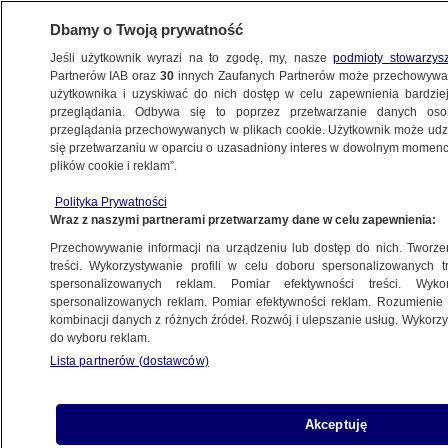
Dbamy o Twoją prywatność
Jeśli użytkownik wyrazi na to zgodę, my, nasze
podmioty stowarzys
Partnerów IAB oraz
30
innych Zaufanych Partnerów może przechowywa
użytkownika i uzyskiwać do nich dostęp w celu zapewnienia bardzi
przeglądania. Odbywa się to poprzez przetwarzanie danych os
przeglądania przechowywanych w plikach cookie. Użytkownik może udzie
ŚWIAT
się przetwarzaniu w oparciu o uzasadniony interes w dowolnym momencie
plików cookie i reklam”.
Drakońskie przepisy, w tym kara śmierci.
Polityka Prywatności
Proponowana ustawa "kryminalizuje ludzi
Wraz z naszymi partnerami przetwarzamy dane w celu zapewnienia:
za to, że są tym, kim są"
Przechowywanie informacji na urządzeniu lub dostęp do nich. Tworzeni
treści. Wykorzystywanie profili w celu doboru spersonalizowanych tr
2.05.2023, 20:43
spersonalizowanych reklam. Pomiar efektywności treści. Wyko
spersonalizowanych reklam. Pomiar efektywności reklam. Rozumienie o
kombinacji danych z różnych źródeł. Rozwój i ulepszanie usług. Wykor
Udostępnij
do wyboru reklam.
Lista partnerów (dostawców)
Akceptuję