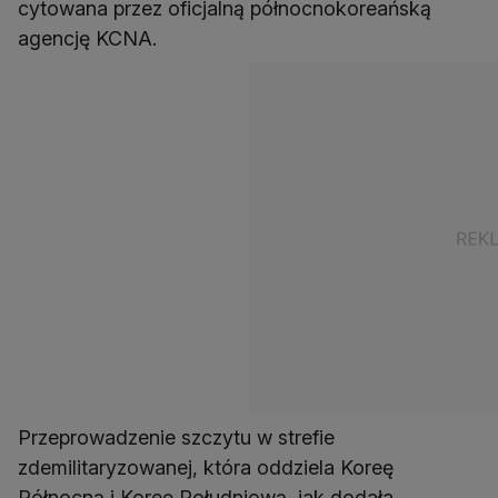
cytowana przez oficjalną północnokoreańską
agencję KCNA.
Przeprowadzenie szczytu w strefie
zdemilitaryzowanej, która oddziela Koreę
Północną i Koreę Południową, jak dodała,