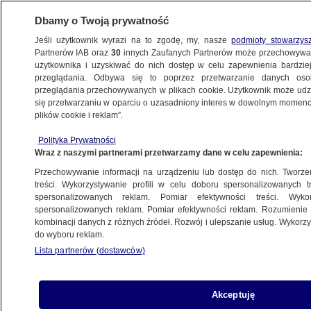
Dbamy o Twoją prywatność
Jeśli użytkownik wyrazi na to zgodę, my, nasze
podmioty stowarzys
Partnerów IAB oraz
30
innych Zaufanych Partnerów może przechowywa
użytkownika i uzyskiwać do nich dostęp w celu zapewnienia bardzi
przeglądania. Odbywa się to poprzez przetwarzanie danych os
przeglądania przechowywanych w plikach cookie. Użytkownik może udzie
ŚWIAT
się przetwarzaniu w oparciu o uzasadniony interes w dowolnym momencie
plików cookie i reklam”.
Trump: mógłbym spotkać się z Kimem
Polityka Prywatności
na granicy
Wraz z naszymi partnerami przetwarzamy dane w celu zapewnienia:
Przechowywanie informacji na urządzeniu lub dostęp do nich. Tworzeni
29.06.2019, 06:57
treści. Wykorzystywanie profili w celu doboru spersonalizowanych tr
spersonalizowanych reklam. Pomiar efektywności treści. Wyko
spersonalizowanych reklam. Pomiar efektywności reklam. Rozumienie o
Udostępnij
kombinacji danych z różnych źródeł. Rozwój i ulepszanie usług. Wykor
do wyboru reklam.
Donald Trump powiedział w sobotę podczas
Lista partnerów (dostawców)
szczytu G20, że chętnie spotkałby się w ten
weekend z przywódcą Korei Północnej Kim
Dzong Unem w strefie zdemilitaryzowanej na
Akceptuję
granicy obu Korei. Amerykański prezydent po