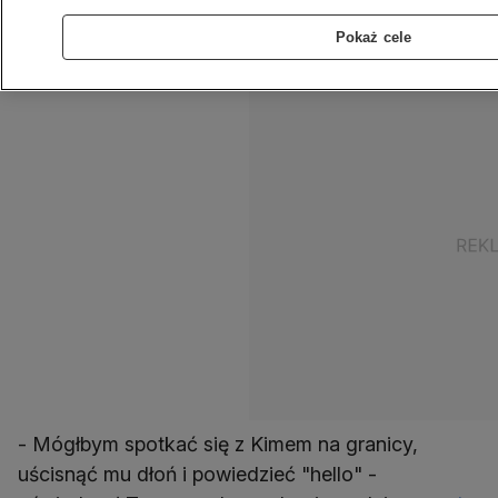
zakończeniu szczytu w japońskiej Osace
Pokaż cele
wybiera się do Seulu.
- Mógłbym spotkać się z Kimem na granicy,
uścisnąć mu dłoń i powiedzieć "hello" -