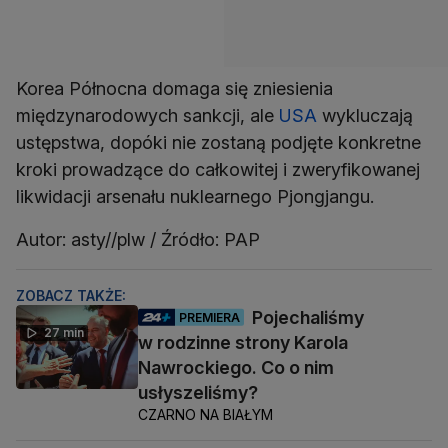
Korea Północna domaga się zniesienia
międzynarodowych sankcji, ale
USA
wykluczają
ustępstwa, dopóki nie zostaną podjęte konkretne
kroki prowadzące do całkowitej i zweryfikowanej
likwidacji arsenału nuklearnego Pjongjangu.
Autor: asty//plw / Źródło: PAP
ZOBACZ TAKŻE:
Pojechaliśmy
PREMIERA
27 min
w rodzinne strony Karola
Nawrockiego. Co o nim
usłyszeliśmy?
CZARNO NA BIAŁYM