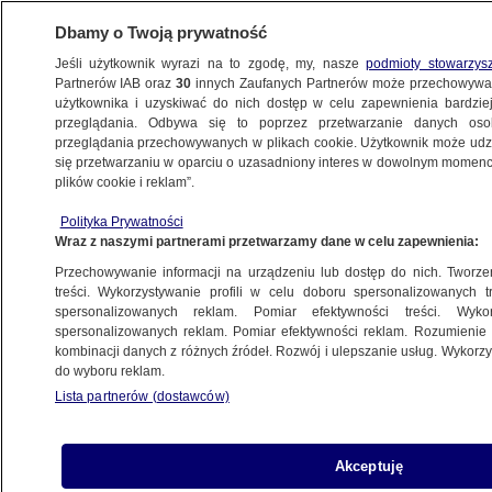
Dbamy o Twoją prywatność
Jeśli użytkownik wyrazi na to zgodę, my, nasze
podmioty stowarzys
Partnerów IAB oraz
30
innych Zaufanych Partnerów może przechowywa
użytkownika i uzyskiwać do nich dostęp w celu zapewnienia bardzi
przeglądania. Odbywa się to poprzez przetwarzanie danych os
przeglądania przechowywanych w plikach cookie. Użytkownik może udzie
ŚWIAT
się przetwarzaniu w oparciu o uzasadniony interes w dowolnym momencie
plików cookie i reklam”.
Szef MSZ Węgier: nie wykluczamy
Polityka Prywatności
odgrodzenia się płotem od Rumunii
Wraz z naszymi partnerami przetwarzamy dane w celu zapewnienia:
Przechowywanie informacji na urządzeniu lub dostęp do nich. Tworzeni
22.05.2017, 20:40
treści. Wykorzystywanie profili w celu doboru spersonalizowanych tr
spersonalizowanych reklam. Pomiar efektywności treści. Wyko
spersonalizowanych reklam. Pomiar efektywności reklam. Rozumienie o
Udostępnij
kombinacji danych z różnych źródeł. Rozwój i ulepszanie usług. Wykor
do wyboru reklam.
Lista partnerów (dostawców)
Akceptuję