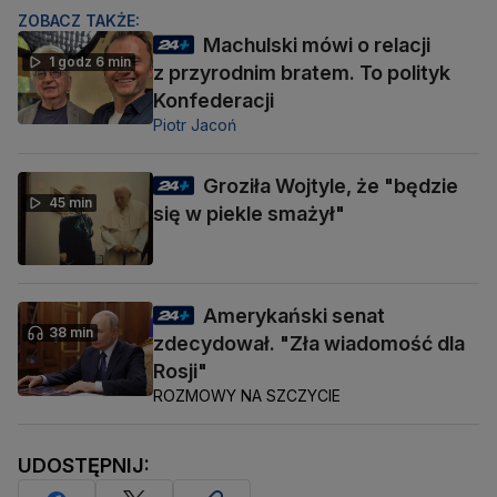
ZOBACZ TAKŻE:
Machulski mówi o relacji
1 godz 6 min
z przyrodnim bratem. To polityk
Konfederacji
Piotr Jacoń
Groziła Wojtyle, że "będzie
45 min
się w piekle smażył"
Amerykański senat
38 min
zdecydował. "Zła wiadomość dla
Rosji"
ROZMOWY NA SZCZYCIE
UDOSTĘPNIJ: