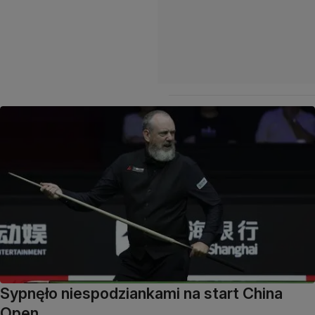
Sypnęło niespodziankami na start China
Open