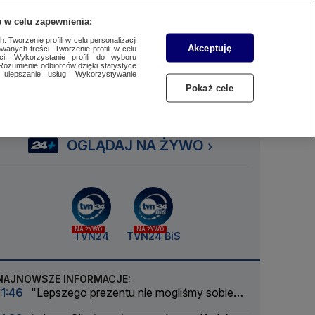
 w celu zapewnienia:
SUBSKRYBUJ
Przejdź do
Szukaj
Zaloguj się
Menu
 Tworzenie profili w celu personalizacji
Akceptuję
wanych treści. Tworzenie profili w celu
ci. Wykorzystanie profili do wyboru
Rozumienie odbiorców dzięki statystyce
ulepszanie usług. Wykorzystywanie
Czytaj
Słuchaj
Oglądaj
Pokaż cele
OGLĄDAJ NA ŻYWO
NA ŻYWO
NA ŻYWO
TVN24
TVN24 BiS
NAJNOWSZE INFORMACJE:
11:46
"Lepszego prezentu nie mogliśmy sobie
zrobić"