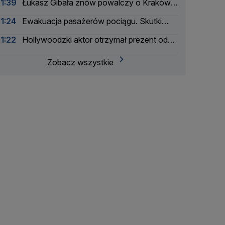
11:39
Łukasz Gibała znów powalczy o Kraków.
Po raz czwarty
11:24
Ewakuacja pasażerów pociągu. Skutki
burz w Polsce
11:22
Hollywoodzki aktor otrzymał prezent od
Donalda Tuska
Zobacz wszystkie