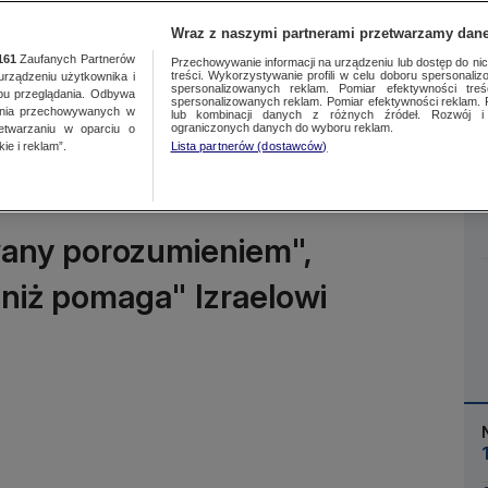
Wraz z naszymi partnerami przetwarzamy dane
161
Zaufanych Partnerów
Przechowywanie informacji na urządzeniu lub dostęp do nich.
treści. Wykorzystywanie profili w celu doboru spersonalizo
ządzeniu użytkownika i
spersonalizowanych reklam. Pomiar efektywności treś
bu przeglądania. Odbywa
spersonalizowanych reklam. Pomiar efektywności reklam. 
ania przechowywanych w
lub kombinacji danych z różnych źródeł. Rozwój i 
Więcej
ograniczonych danych do wyboru reklam.
zetwarzaniu w oparciu o
ie i reklam”.
Lista partnerów (dostawców)
wany porozumieniem",
 niż pomaga" Izraelowi