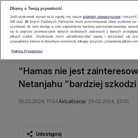
Dbamy o Twoją prywatność
Jeśli użytkownik wyrazi na to zgodę, my, nasze
podmioty stowarzyszone
i naszych
IAB oraz
30
innych Zaufanych Partnerów może przechowywać dane osobowe na ur
uzyskiwać do nich dostęp w celu zapewnienia bardziej spersonalizowanego sposo
się to poprzez przetwarzanie danych osobowych zebranych z danych przegląd
Oglądaj TVN24
Najnowsze
Fakty
Świat
Polska
Regionalne
plikach cookie. Użytkownik może udzielić/wycofać zgodę i sprzeciwić się pr
uzasadniony interes w dowolnym momencie, klikając przycisk „Ustawienia plików cook
Polityka Prywatności
ŚWIAT
"Hamas nie jest zaintereso
Netanjahu "bardziej szkodzi
10.03.2024, 11:54
Aktualizacja:
29.02.2024, 23:01
Udostępnij